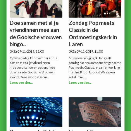
Doe samen met al je
Zondag Pop meets
vriendinnen mee aan
Classic in de
de Gooische vrouwen
Ontmoetingskerk in
bingo...
Laren
Za 09-11-2019, 22:00
Za 09-11-2019, 11:00
Op woensdag 13 november kun je
Muziekvereniging St. Jan geeft
samen met al je vriendinnen,
zondag haar najaarsconcert genaamd
moeders, schoonmoeders mee
Pop meets Classic. In samenwerking
doen aan de Gooische Vrouwen
met het Kroonkoor uit Weesp en
avond. Deze avond staat in...
solist Tom...
Lees verder...
Lees verder...