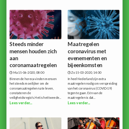
Steeds minder
Maatregelen
mensen houden zich
coronavirus met
aan
evenementen en
coronamaatregelen
bijeenkomsten
Ma 15-06-2020, 08:00
Zo 15-03-2020, 14:00
Binnen de horeca vinden mensen
In heel Nederland zijn extra
het steeds moeilijker om de
maatregelen nodig om verspreiding
coronamaatregelen na te leven,
van het coronavirus (COVID-19)
constateren de
tegen te gaan. Eén van de
veiligheidsregio's.Het is het tweede...
maatregelen is dat...
Lees verder...
Lees verder...