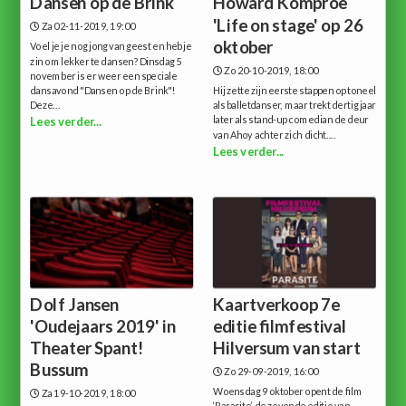
Dansen op de Brink
Howard Komproe
'Life on stage' op 26
Za 02-11-2019, 19:00
oktober
Voel je je nog jong van geest en heb je
zin om lekker te dansen? Dinsdag 5
Zo 20-10-2019, 18:00
november is er weer een speciale
dansavond "Dansen op de Brink"!
Hij zette zijn eerste stappen op toneel
Deze...
als balletdanser, maar trekt dertig jaar
later als stand-up comedian de deur
Lees verder...
van Ahoy achter zich dicht....
Lees verder...
Dolf Jansen
Kaartverkoop 7e
'Oudejaars 2019' in
editie filmfestival
Theater Spant!
Hilversum van start
Bussum
Zo 29-09-2019, 16:00
Woensdag 9 oktober opent de film
Za 19-10-2019, 18:00