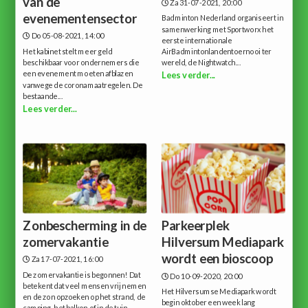
van de
Za 31-07-2021, 20:00
evenementensector
Badminton Nederland organiseert in
samenwerking met Sportworx het
Do 05-08-2021, 14:00
eerste internationale
Het kabinet stelt meer geld
AirBadmintonlandentoernooi ter
beschikbaar voor ondernemers die
wereld, de Nightwatch...
een evenement moeten afblazen
Lees verder...
vanwege de coronamaatregelen. De
bestaande...
Lees verder...
Zonbescherming in de
Parkeerplek
zomervakantie
Hilversum Mediapark
wordt een bioscoop
Za 17-07-2021, 16:00
De zomervakantie is begonnen! Dat
Do 10-09-2020, 20:00
betekent dat veel mensen vrij nemen
Het Hilversumse Mediapark wordt
en de zon opzoeken op het strand, de
begin oktober een week lang