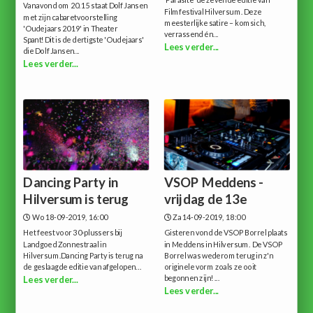
‘Parasite’ de zevende editie van
Vanavond om 20.15 staat Dolf Jansen
Filmfestival Hilversum. Deze
met zijn cabaretvoorstelling
meesterlijke satire – komsich,
'Oudejaars 2019' in Theater
verrassend én...
Spant!Dit is de dertigste 'Oudejaars'
Lees verder...
die Dolf Jansen...
Lees verder...
Dancing Party in
VSOP Meddens -
Hilversum is terug
vrijdag de 13e
Wo 18-09-2019, 16:00
Za 14-09-2019, 18:00
Het feest voor 30-plussers bij
Gisteren vond de VSOP Borrel plaats
Landgoed Zonnestraal in
in Meddens in Hilversum. De VSOP
Hilversum.Dancing Party is terug na
Borrel was wederom terug in z'n
de geslaagde editie van afgelopen...
originele vorm zoals ze ooit
begonnen zijn!...
Lees verder...
Lees verder...