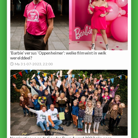
'Barbie' versus 'Oppenheimer': welke film wint in welk
werelddeel?
Ma 31-07-2023, 22:00