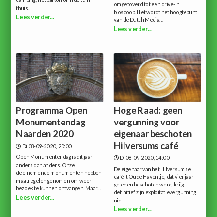
camping, het balkon of in de tuin
omgetoverd tot een drive-in
thuis...
bioscoop. Het wordt het hoogtepunt
Lees verder...
van de Dutch Media...
Lees verder...
Programma Open
Hoge Raad: geen
Monumentendag
vergunning voor
Naarden 2020
eigenaar beschoten
Hilversums café
Di 08-09-2020, 20:00
Open Monumentendag is dit jaar
Di 08-09-2020, 14:00
anders dan anders. Onze
De eigenaar van het Hilversumse
deelnemende monumenten hebben
café 't Oude Haventje, dat vier jaar
maatregelen genomen om weer
geleden beschoten werd, krijgt
bezoek te kunnen ontvangen. Maar...
definitief zijn exploitatievergunning
Lees verder...
niet...
Lees verder...