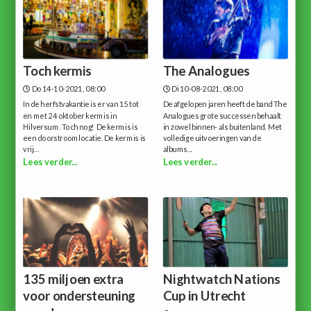
Toch kermis
The Analogues
Do 14-10-2021, 08:00
Di 10-08-2021, 08:00
In de herfstvakantie is er van 15 tot
De afgelopen jaren heeft de band The
en met 24 oktober kermis in
Analogues grote successen behaalt
Hilversum. Toch nog! De kermis is
in zowel binnen- als buitenland. Met
een doorstroomlocatie. De kermis is
volledige uitvoeringen van de
vrij...
albums...
Lees verder...
Lees verder...
135 miljoen extra
Nightwatch Nations
voor ondersteuning
Cup in Utrecht