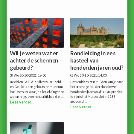
Wil je weten wat er
Rondleiding in een
achter de schermen
kasteel van
gebeurd?
honderden jaren oud?
Wo 20-10-2021, 16:00
Wo 20-10-2021, 14:00
Beeld en Geluid in HilversumBeeld
Het MuiderslotIn Muiden kun je naar
en Geluid is een gebouw en museum
het prachtige Muiderslot die wel
in Hilversum waar je allerlei dingen te
honderden jaren oud is. Om precies
weten krijgt over natuurlijk beeld en...
te zijn is het Muiderslot in 1285
gebouwd!...
Lees verder...
Lees verder...