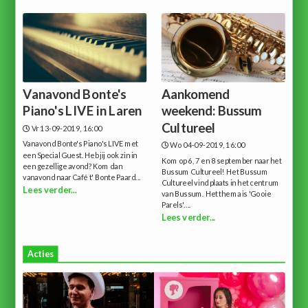
Vanavond Bonte's
Aankomend
Piano's LIVE in Laren
weekend: Bussum
Cultureel
Vr 13-09-2019, 16:00
Vanavond Bonte's Piano's LIVE met
Wo 04-09-2019, 16:00
een Special Guest. Heb jij ook zin in
Kom op 6, 7 en 8 september naar het
een gezellige avond? Kom dan
Bussum Cultureel! Het Bussum
vanavond naar Café t' Bonte Paard...
Cultureel vind plaats in het centrum
Lees verder...
van Bussum. Het thema is 'Gooie
Parels'....
Lees verder...
Acties