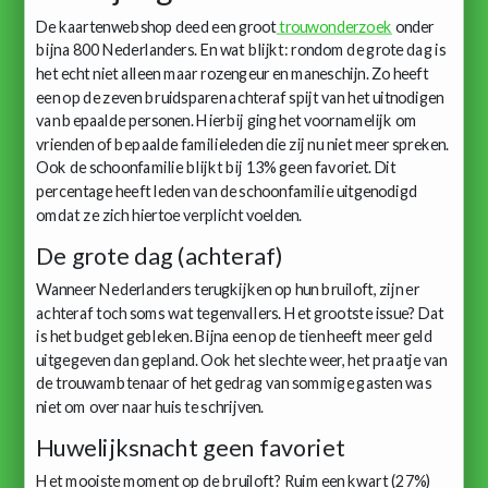
De kaartenwebshop deed een groot
trouwonderzoek
onder
bijna 800 Nederlanders. En wat blijkt: rondom de grote dag is
het echt niet alleen maar rozengeur en maneschijn. Zo heeft
een op de zeven bruidsparen achteraf spijt van het uitnodigen
van bepaalde personen. Hierbij ging het voornamelijk om
vrienden of bepaalde familieleden die zij nu niet meer spreken.
Ook de schoonfamilie blijkt bij 13% geen favoriet. Dit
percentage heeft leden van de schoonfamilie uitgenodigd
omdat ze zich hiertoe verplicht voelden.
De grote dag (achteraf)
Wanneer Nederlanders terugkijken op hun bruiloft, zijn er
achteraf toch soms wat tegenvallers. Het grootste issue? Dat
is het budget gebleken. Bijna een op de tien heeft meer geld
uitgegeven dan gepland. Ook het slechte weer, het praatje van
de trouwambtenaar of het gedrag van sommige gasten was
niet om over naar huis te schrijven.
Huwelijksnacht geen favoriet
Het mooiste moment op de bruiloft? Ruim een kwart (27%)