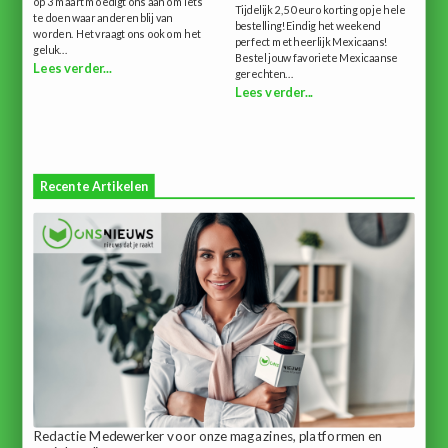
op 3 maart moedigt ons aan om iets
Tijdelijk 2,50 euro korting op je hele
te doen waar anderen blij van
bestelling!Eindig het weekend
worden. Het vraagt ​​ons ook om het
perfect met heerlijk Mexicaans!
geluk...
Bestel jouw favoriete Mexicaanse
Lees verder...
gerechten...
Lees verder...
Recente Artikelen
Redactie Medewerker voor onze magazines, platformen en