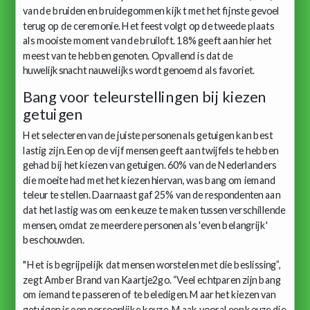
van de bruiden en bruidegommen kijkt met het fijnste gevoel
terug op de ceremonie. Het feest volgt op de tweede plaats
als mooiste moment van de bruiloft. 18% geeft aan hier het
meest van te hebben genoten. Opvallend is dat de
huwelijksnacht nauwelijks wordt genoemd als favoriet.
Bang voor teleurstellingen bij kiezen
getuigen
Het selecteren van de juiste personen als getuigen kan best
lastig zijn. Een op de vijf mensen geeft aan twijfels te hebben
gehad bij het kiezen van getuigen. 60% van de Nederlanders
die moeite had met het kiezen hiervan, was bang om iemand
teleur te stellen. Daarnaast gaf 25% van de respondenten aan
dat het lastig was om een keuze te maken tussen verschillende
mensen, omdat ze meerdere personen als 'even belangrijk'
beschouwden.
"Het is begrijpelijk dat mensen worstelen met die beslissing”,
zegt Amber Brand van Kaartje2go. “Veel echtparen zijn bang
om iemand te passeren of te beledigen. Maar het kiezen van
getuigen is een persoonlijke keuze. Maak vooral een keuze die