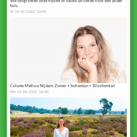
We ontgroeien onze huizen of vallen uit liefde voor een ander
huis.
Vr 15-07-2022, 10:00
Column Melissa Nijdam: Zomer + bohemian = ‘Bloohemian’
Wo 15-06-2022, 16:00