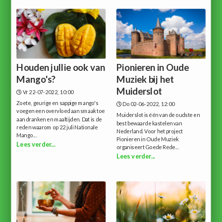
Houden jullie ook van
Pionieren in Oude
Mango's?
Muziek bij het
Muiderslot
Vr 22-07-2022, 10:00
Zoete, geurige en sappige mango's
Do 02-06-2022, 12:00
voegen een overvloed aan smaak toe
Muiderslot is één van de oudste en
aan dranken en maaltijden. Dat is de
best bewaarde kastelen van
reden waarom op 22 juli Nationale
Nederland. Voor het project
Mango...
Pionieren in Oude Muziek
Lees verder...
organiseert Goede Rede...
Lees verder...