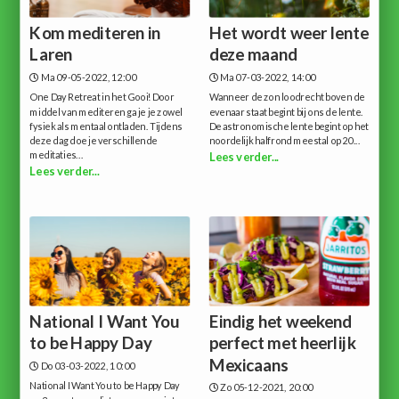
Kom mediteren in
Het wordt weer lente
Laren
deze maand
Ma 09-05-2022, 12:00
Ma 07-03-2022, 14:00
One Day Retreat in het Gooi!Door
Wanneer de zon loodrecht boven de
middel van mediteren ga je je zowel
evenaar staat begint bij ons de lente.
fysiek als mentaal ontladen. Tijdens
De astronomische lente begint op het
deze dag doe je verschillende
noordelijk halfrond meestal op 20...
meditaties...
Lees verder...
Lees verder...
National I Want You
Eindig het weekend
to be Happy Day
perfect met heerlijk
Mexicaans
Do 03-03-2022, 10:00
National I Want You to be Happy Day
Zo 05-12-2021, 20:00