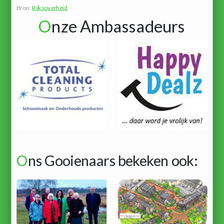
Bron:
Rijksoverheid
O
nze Ambassadeurs
O
ns Gooienaars bekeken ook: