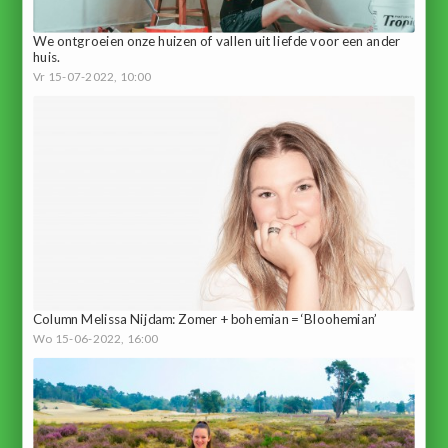
We ontgroeien onze huizen of vallen uit liefde voor een ander
huis.
Vr 15-07-2022, 10:00
Column Melissa Nijdam: Zomer + bohemian = ‘Bloohemian’
Wo 15-06-2022, 16:00