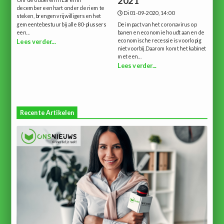
2021
Om de ouderen in Laren in
december een hart onder de riem te
Di 01-09-2020, 14:00
steken, brengen vrijwilligers en het
gemeentebestuur bij alle 80-plussers
De impact van het coronavirus op
een...
banen en economie houdt aan en de
economische recessie is voorlopig
Lees verder...
niet voorbij.Daarom komt het kabinet
met een...
Lees verder...
Recente Artikelen