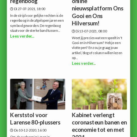
regenboog
online
nieuwsplatform Ons
Di 27-07-2021, 18:00
Gooi en Ons
In de strijd voor gelijke rechten is de
regenboog in de afgelopen jaren een
Hilversum!
symbool geworden. De regenboog
staat voor de sterke band tussen...
Di 13-07-2021, 08:00
Lees verder...
Weet jij precies wat een speelt in 't
Gooi en in Hilversum? Heb je een
vlotte pen? En zou je graag jouw
artikel, blog of column willen lezen
op...
Lees verder...
Kerststol voor
Kabinet verlengt
Larense 80-plussers
coronasteun banen en
economie tot en met
Do 10-12-2020, 16:00