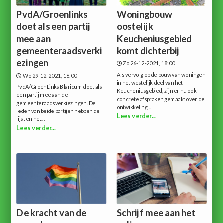
PvdA/Groenlinks
Woningbouw
doet als een partij
oostelijk
mee aan
Keucheniusgebied
gemeenteraadsverki
komt dichterbij
ezingen
Zo 26-12-2021, 18:00
Als vervolg op de bouw van woningen
Wo 29-12-2021, 16:00
in het westelijk deel van het
PvdA/GroenLinks Blaricum doet als
Keucheniusgebied, zijn er nu ook
een partij mee aan de
concrete afspraken gemaakt over de
gemeenteraadsverkiezingen. De
ontwikkeling...
leden van beide partijen hebben de
Lees verder...
lijst en het...
Lees verder...
De kracht van de
Schrijf mee aan het