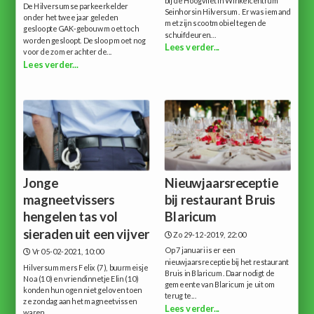
bij de Hoogvliet in Winkelcentrum
De Hilversumse parkeerkelder
Seinhorsin Hilversum. Er was iemand
onder het twee jaar geleden
met zijn scootmobiel tegen de
gesloopte GAK-gebouw moet toch
schuifdeuren...
worden gesloopt. De sloop moet nog
Lees verder...
voor de zomer achter de...
Lees verder...
Jonge
Nieuwjaarsreceptie
magneetvissers
bij restaurant Bruis
hengelen tas vol
Blaricum
sieraden uit een vijver
Zo 29-12-2019, 22:00
Op 7 januari is er een
Vr 05-02-2021, 10:00
nieuwjaarsreceptie bij het restaurant
Hilversummers Felix (7), buurmeisje
Bruis in Blaricum. Daar nodigt de
Noa (10) en vriendinnetje Elin (10)
gemeente van Blaricum je uit om
konden hun ogen niet geloven toen
terug te...
ze zondag aan het magneetvissen
Lees verder...
waren....