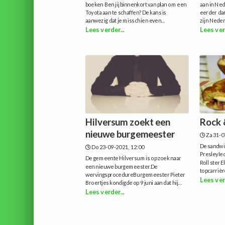
boeken Ben jij binnenkort van plan om een
aan in Ned
Toyota aan te schaffen? De kans is
eerder da
aanwezig dat je misschien even...
zijn Neder
Lees verder...
Lees ver
Hilversum zoekt een
Rock 
nieuwe burgemeester
Za 31-0
De sandwic
Do 23-09-2021, 12:00
PresleyIe
De gemeente Hilversum is op zoek naar
Roll ster E
een nieuwe burgemeester.De
topcarrière
wervingsprocedureBurgemeester Pieter
Lees ver
Broertjes kondigde op 9 juni aan dat hij...
Lees verder...