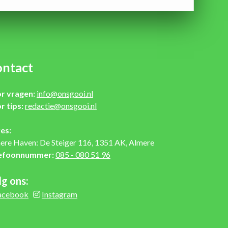
ntact
r vragen:
info@onsgooi.nl
r tips:
redactie@onsgooi.nl
es:
ere Haven: De Steiger 116, 1351 AK, Almere
efoonnummer:
085 - 080 51 96
lg ons:
acebook
Instagram