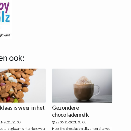
en ook:
klaas is weer in het
Gezondere
chocolademelk
1-2021, 21:00
Za 06-11-2021, 08:00
 zaterdag kwam sinterklaas weer
Heerlijke chocolademelk zonder al te veel