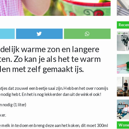
Recen
ndelijk warme zon en langere
en. Zo kan je als het te warm
len met zelf gemaakt ijs.
ontjes dat zou wel een beetje saai zijn. Hebben het over roomijs
e nodig hebt. En het is nog lekkerder dan uit de winkel ook!
nodig (1 liter)
ker.
Wone
 melk in te doen en breng deze aan het koken, dit moet 300ml