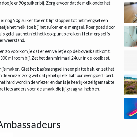
n doe je er 90g suiker bij. Zorg ervoor dat de melk onder het
ier nog 90g suiker toe en blijf kloppen tot het mengsel een
eetje het melk toe bij het suiker en ei mengsel. Roer goed door
 geld laat het niet het kookpunt bereiken. Het mengsel is
er weerstand.
len zo voorkom je dat er een velletje op de bovenkant komt.
300 ml room bij. Zet het dan minimaal 24uur in de koelkast.
ijs maken. Giet het basismengsel in een platte bak, en zet het
 de vriezer zorg wel dat je het ijs elk half uur even goed roert.
et hard word in de vriezer en dan is je heerlijke zelfgemaakte
 met iets anders voor de smaak die jij graag wil hebben.
Ambassadeurs