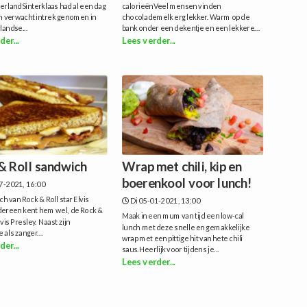
erlandSinterklaas had al een dag
calorieënVeel mensen vinden
n verwacht intrek genomen in
chocolademelk erg lekker. Warm op de
landse...
bank onder een dekentje en een lekkere...
der...
Lees verder...
& Roll sandwich
Wrap met chili, kip en
boerenkool voor lunch!
7-2021, 16:00
h van Rock & Roll star Elvis
Di 05-01-2021, 13:00
dereen kent hem wel, de Rock &
Maak in een mum van tijd een low-cal
lvis Presley. Naast zijn
lunch met deze snelle en gemakkelijke
 als zanger...
wrap met een pittige hit van hete chili
der...
saus.Heerlijk voor tijdens je...
Lees verder...