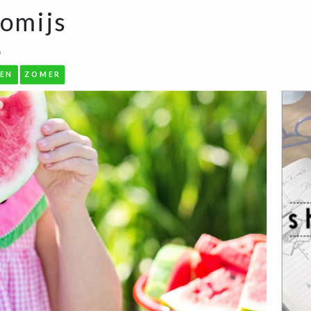
omijs
0
KEN
ZOMER