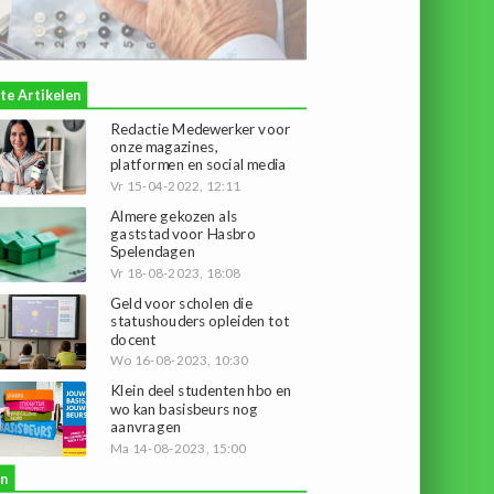
te Artikelen
Redactie Medewerker voor
onze magazines,
platformen en social media
Vr 15-04-2022, 12:11
Almere gekozen als
gaststad voor Hasbro
Spelendagen
Vr 18-08-2023, 18:08
Geld voor scholen die
statushouders opleiden tot
docent
Wo 16-08-2023, 10:30
Klein deel studenten hbo en
wo kan basisbeurs nog
aanvragen
Ma 14-08-2023, 15:00
n