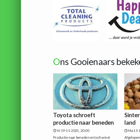
O
ns Gooienaars bekek
Toyota schroeft
Sinter
productie naar beneden
land
Vr 19-11-2021, 20:00
Ma 15-1
Productie naar beneden en toch winst
Afgelopen