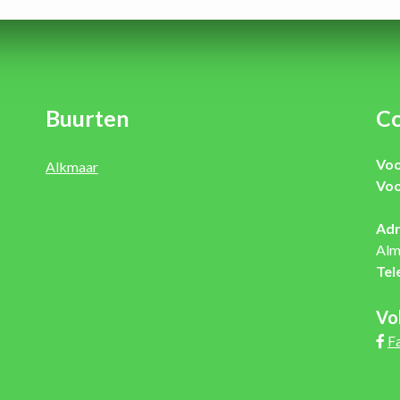
Buurten
Co
Voo
Alkmaar
Voo
Adr
Alm
Tel
Vo
F