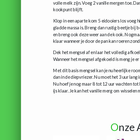
volle melk zijn. Voeg 2 vanille mergen toe. Da
kookpunt blijft.
Klop in een aparte kom 5 eidooiers los voeg h
gladde massa is. Breng dan rustig beetje bij b
en breng ook deze weer aan de kook. Nogmaals
klaar wanneer je door de pan kan roeren zond
Dek het mengsel af en laar het volledig afkoe
Wanneer het mengsel afgekoeld is meng je er 
Met dit basis mengsel kan je nu heerlijke room
dan in de diepvriezer. Nu moet het 3 uur lang in
Nu hoef je nog maar 8 tot 12 uur wachten tot h
ijs klaar. Je kan het vanille merg om wisselen
O
nze 