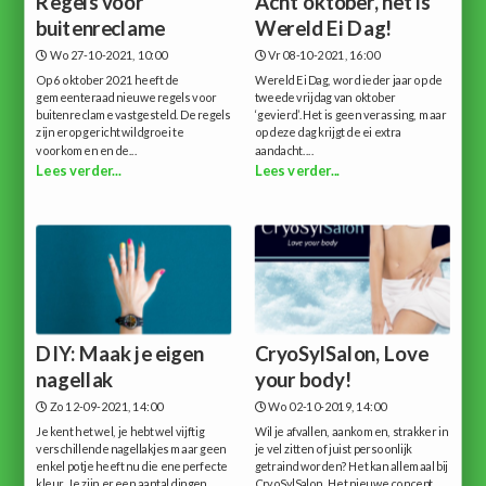
Regels voor
Acht oktober, het is
buitenreclame
Wereld Ei Dag!
Wo 27-10-2021, 10:00
Vr 08-10-2021, 16:00
Op 6 oktober 2021 heeft de
Wereld Ei Dag, word ieder jaar op de
gemeenteraad nieuwe regels voor
tweede vrijdag van oktober
buitenreclame vastgesteld. De regels
‘gevierd’.Het is geen verassing, maar
zijn erop gericht wildgroei te
op deze dag krijgt de ei extra
voorkomen en de...
aandacht....
Lees verder...
Lees verder...
DIY: Maak je eigen
CryoSylSalon, Love
nagellak
your body!
Zo 12-09-2021, 14:00
Wo 02-10-2019, 14:00
Je kent het wel, je hebt wel vijftig
Wil je afvallen, aankomen, strakker in
verschillende nagellakjes maar geen
je vel zitten of juist persoonlijk
enkel potje heeft nu die ene perfecte
getraind worden? Het kan allemaal bij
kleur. Je zijn er een aantal dingen...
CryoSylSalon. Het nieuwe concept...