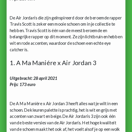
De Air Jordan’s die zijn geïnspireerd door de beroemde rapper
Travis Scott is zeker een mooie schoen om in je collectie te
hebben. Travis Scott is één van de meest beroemde en
belangrijke rapper op dit moment. Ze zijn lichtbruin en hebben
wit en rode accenten, waardoor de schoen een echte eye
catcher is.
1. A Ma Maniére x Air Jordan 3
Uitgebracht: 28 april 2021
Prijs: 173 euro
De A Ma Maniére x Air Jordan 3 heeft alles wat je wilt in een
schoen. De kleuren palette is prachtig, het is wit en grijs met
accenten van zwart en beige. De Air Jordan’s 3 zijn ook één
van de beste versies van de Air Jordan’s. Het hoge kwaliteit
van de schoen maakt het ook af, het voelt alsof je op een wolk