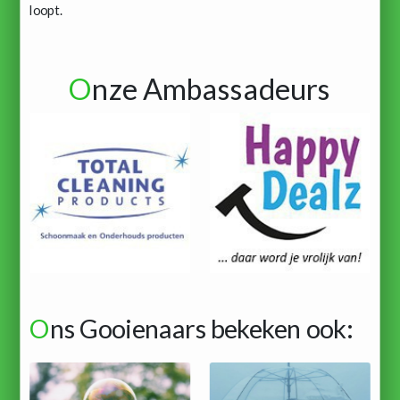
loopt.
O
nze Ambassadeurs
O
ns Gooienaars bekeken ook: