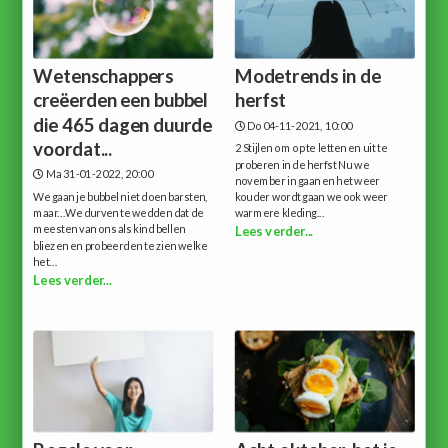
Wetenschappers
Modetrends in de
creëerden een bubbel
herfst
die 465 dagen duurde
Do 04-11-2021, 10:00
voordat...
2 Stijlen om op te letten en uit te
proberen in de herfst Nu we
Ma 31-01-2022, 20:00
november in gaan en het weer
We gaan je bubbel niet doen barsten,
kouder wordt gaan we ook weer
maar...We durven te wedden dat de
warmere kleding...
meesten van ons als kind bellen
Lees verder...
bliezen en probeerden te zien welke
het...
Lees verder...