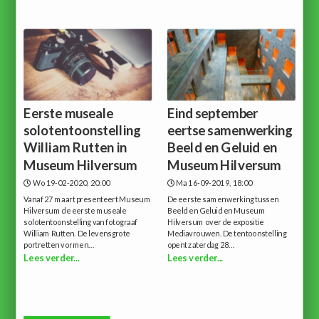
Eerste museale
Eind september
solotentoonstelling
eertse samenwerking
William Rutten in
Beeld en Geluid en
Museum Hilversum
Museum Hilversum
Wo 19-02-2020, 20:00
Ma 16-09-2019, 18:00
Vanaf 27 maart presenteert Museum
De eerste samenwerking tussen
Hilversum de eerste museale
Beeld en Geluid en Museum
solotentoonstelling van fotograaf
Hilversum over de expositie
William Rutten. De levensgrote
Mediavrouwen. De tentoonstelling
portretten vormen...
opent zaterdag 28...
Lees verder...
Lees verder...