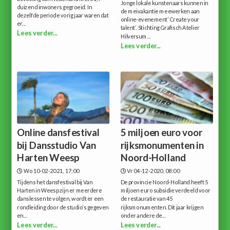
Jonge lokale kunstenaars kunnen in
duizend inwoners gegroeid. In
de meivakantie meewerken aan
dezelfde periode vorig jaar waren dat
online-evenement ‘Create your
er...
talent’. Stichting Grafisch Atelier
Lees verder...
Hilversum...
Lees verder...
Online dansfestival
5 miljoen euro voor
bij Dansstudio Van
rijksmonumenten in
Harten Weesp
Noord-Holland
Wo 10-02-2021, 17:00
Vr 04-12-2020, 08:00
Tijdens het dansfestival bij Van
De provincie Noord-Holland heeft 5
Harten in Weesp zijn er meerdere
miljoen euro subsidie verdeeld voor
danslessen te volgen, wordt er een
de restauratie van 45
rondleiding door de studio’s gegeven
rijksmonumenten. Dit jaar krijgen
en...
onder andere de...
Lees verder...
Lees verder...