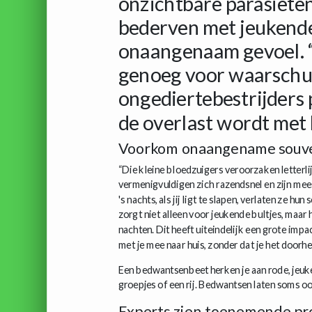
onzichtbare parasieten
bederven met jeukende
onaangenaam gevoel. 
genoeg voor waarschuw
ongediertebestrijders 
de overlast wordt met h
Voorkom onaangename souve
“Die kleine bloedzuigers veroorzaken letterli
vermenigvuldigen zich razendsnel en zijn mee
's nachts, als jij ligt te slapen, verlaten ze hu
zorgt niet alleen voor jeukende bultjes, maa
nachten. Dit heeft uiteindelijk een grote imp
met je mee naar huis, zonder dat je het doorhe
Een bedwantsenbeet herken je aan rode, jeuke
groepjes of een rij. Bedwantsen laten soms oo
Experts zien toenemende p