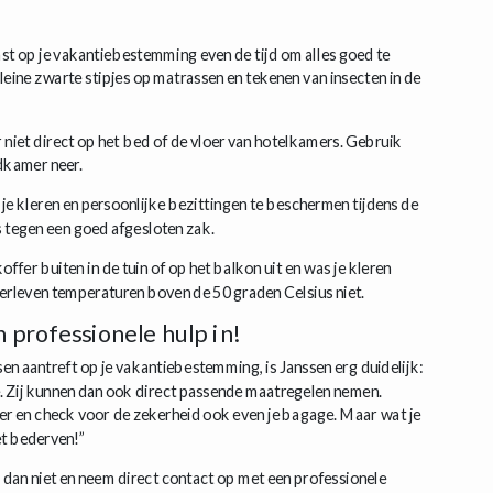
 op je vakantiebestemming even de tijd om alles goed te
leine zwarte stipjes op matrassen en tekenen van insecten in de
r niet direct op het bed of de vloer van hotelkamers. Gebruik
adkamer neer.
je kleren en persoonlijke bezittingen te beschermen tijdens de
 tegen een goed afgesloten zak.
ffer buiten in de tuin of op het balkon uit en was je kleren
rleven temperaturen boven de 50 graden Celsius niet.
professionele hulp in!
en aantreft op je vakantiebestemming, is Janssen erg duidelijk:
 Zij kunnen dan ook direct passende maatregelen nemen.
er en check voor de zekerheid ook even je bagage. Maar wat je
et bederven!”
dan niet en neem direct contact op met een professionele