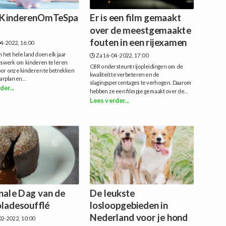
rKinderenOmTeSpa
Er is een film gemaakt
over de meestgemaakte
fouten in een rijexamen
4-2022, 16:00
n het hele land doen elk jaar
Za 16-04-2022, 17:00
erswerk om kinderen te leren
CBR ondersteunt rijopleidingen om de
oor onze kinderen te betrekken
kwaliteit te verbeteren en de
arplan en...
slagingspercentages te verhogen. Daarom
der...
hebben ze een filmpje gemaakt over de...
Lees verder...
nale Dag van de
De leukste
ladesoufflé
losloopgebieden in
Nederland voor je hond
2-2022, 10:00