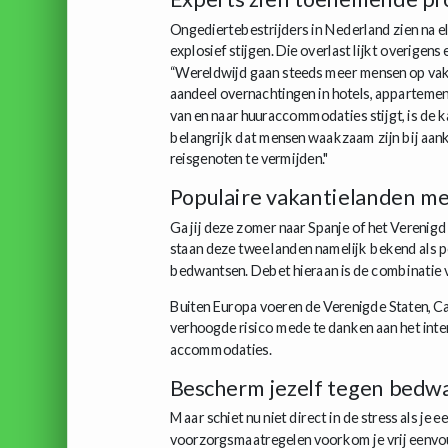
Ongediertebestrijders in Nederland zien na 
explosief stijgen. Die overlast lijkt overigens
“Wereldwijd gaan steeds meer mensen op vaka
aandeel overnachtingen in hotels, appartemen
van en naar huuraccommodaties stijgt, is de 
belangrijk dat mensen waakzaam zijn bij aa
reisgenoten te vermijden."
Populaire vakantielanden me
Ga jij deze zomer naar Spanje of het Verenigd
staan deze twee landen namelijk bekend als 
bedwantsen. Debet hieraan is de combinatie 
Buiten Europa voeren de Verenigde Staten, Can
verhoogde risico mede te danken aan het inter
accommodaties.
Bescherm jezelf tegen bedw
Maar schiet nu niet direct in de stress als je
voorzorgsmaatregelen voorkom je vrij eenvou