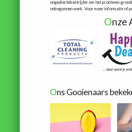
ongediertebestrijder om het probleem grondig
onbegonnen werk. Voor meer informatie of pro
O
nze 
O
ns Gooienaars bekek