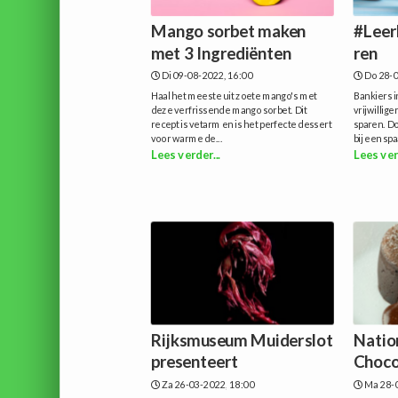
Mango sorbet maken
#Lee
met 3 Ingrediënten
ren
Di 09-08-2022, 16:00
Do 28-0
Haal het meeste uit zoete mango's met
Bankiers i
deze verfrissende mango sorbet. Dit
vrijwillig
recept is vetarm en is het perfecte dessert
sparen. D
voor warme de...
bij een spa
Lees verder...
Lees ver
Rijksmuseum Muiderslot
Natio
presenteert
Choco
Za 26-03-2022, 18:00
Ma 28-0