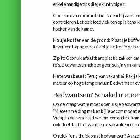
enkele handige tips die je kunt volgen:
Check de accommodatie:
Neem bij aankomst
controleren. Let op bloedvlekken op lakens, k
hoeken van de kamer.
Hou je koffer van de grond:
Plaats je koffe
liever een bagagerek of zet je koffer in de b
Zip it:
Gebruik afsluitbare plastic zakken om 
reis. Bedwantsen hebben geen schijn van kans
Hete wasbeurt:
Terug van vakantie? Pak je ko
meteen op hoge temperatuur. Bedwantsen ove
Bedwantsen? Schakel meteen 
Op de vraag wat je moet doen als je bedwants
“Meteen melding maken bij je accommodatie.
Vraag in de tussentijd wel om een andere kam
ook doet, laat bedwantsen je vakantiepret ni
Ontdek je na thuiskomst bedwantsen? Aarzel 