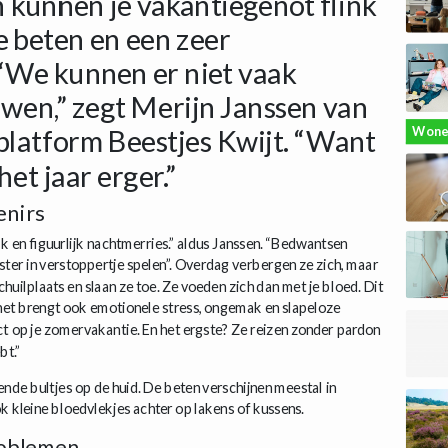
 kunnen je vakantiegenot flink
 beten en een zeer
“We kunnen er niet vaak
en,” zegt Merijn Janssen van
platform Beestjes Kwijt. “Want
Wone
et jaar erger.”
nirs
jk en figuurlijk nachtmerries.” aldus Janssen. “Bedwantsen
ster in verstoppertje spelen”. Overdag verbergen ze zich, maar
n schuilplaats en slaan ze toe. Ze voeden zich dan met je bloed. Dit
r het brengt ook emotionele stress, ongemak en slapeloze
act op je zomervakantie. En het ergste? Ze reizen zonder pardon
bt.”
nde bultjes op de huid. De beten verschijnen meestal in
k kleine bloedvlekjes achter op lakens of kussens.
roblemen