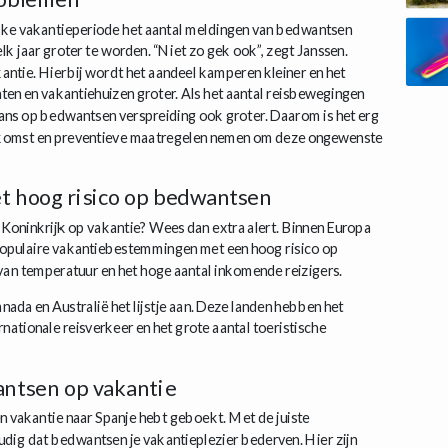
elke vakantieperiode het aantal meldingen van bedwantsen
 elk jaar groter te worden. “Niet zo gek ook”, zegt Janssen.
ntie. Hierbij wordt het aandeel kamperen kleiner en het
ten en vakantiehuizen groter. Als het aantal reisbewegingen
kans op bedwantsen verspreiding ook groter. Daarom is het erg
nkomst en preventieve maatregelen nemen om deze ongewenste
t hoog risico op bedwantsen
 Koninkrijk op vakantie? Wees dan extra alert. Binnen Europa
populaire vakantiebestemmingen met een hoog risico op
van temperatuur en het hoge aantal inkomende reizigers.
ada en Australië het lijstje aan. Deze landen hebben het
nationale reisverkeer en het grote aantal toeristische
antsen op vakantie
 een vakantie naar Spanje hebt geboekt. Met de juiste
dig dat bedwantsen je vakantieplezier bederven. Hier zijn