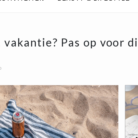
 vakantie? Pas op voor di
!
0