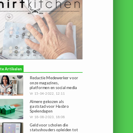
te Artikelen
Redactie Medewerker voor
onze magazines,
platformen en social media
Vr 15-04-2022, 12:11
Almere gekozen als
gaststad voor Hasbro
Spelendagen
Vr 18-08-2023, 18:08
Geld voor scholen die
statushouders opleiden tot