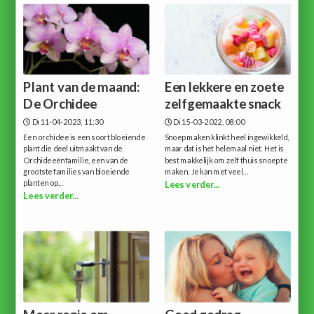
Plant van de maand:
Een lekkere en zoete
De Orchidee
zelfgemaakte snack
Di 11-04-2023, 11:30
Di 15-03-2022, 08:00
Een orchidee is een soort bloeiende
Snoep maken klinkt heel ingewikkeld,
plant die deel uitmaakt van de
maar dat is het helemaal niet. Het is
Orchideeënfamilie, een van de
best makkelijk om zelf thuis snoep te
grootste families van bloeiende
maken. Je kan met veel...
planten op...
Lees verder...
Lees verder...