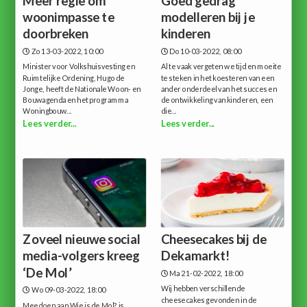
Meer regie om
Goed gedrag
woonimpasse te
modelleren bij je
doorbreken
kinderen
Zo 13-03-2022, 10:00
Do 10-03-2022, 08:00
Minister voor Volkshuisvesting en
Al te vaak vergeten we tijd en moeite
Ruimtelijke Ordening, Hugo de
te steken in het koesteren van een
Jonge, heeft de Nationale Woon- en
ander onderdeel van het succes en
Bouwagenda en het programma
de ontwikkeling van kinderen, een
Woningbouw...
die...
Lees verder...
Lees verder...
Zoveel nieuwe social
Cheesecakes bij de
media-volgers kreeg
Dekamarkt!
‘De Mol’
Ma 21-02-2022, 18:00
Wij hebben verschillende
Wo 09-03-2022, 18:00
cheesecakes gevonden in de
Meedoen aan Wie is de Mol? is