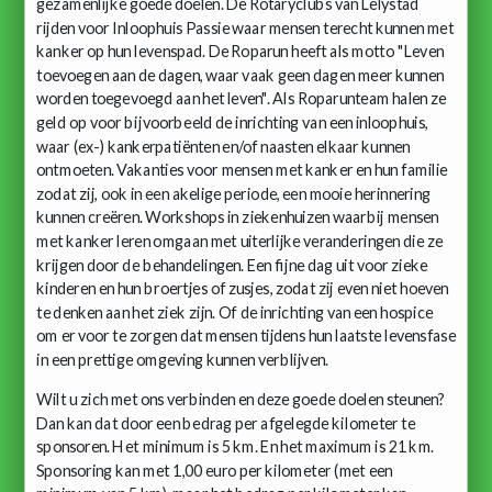
gezamenlijke goede doelen. De Rotaryclubs van Lelystad
rijden voor Inloophuis Passie waar mensen terecht kunnen met
kanker op hun levenspad. De Roparun heeft als motto "Leven
toevoegen aan de dagen, waar vaak geen dagen meer kunnen
worden toegevoegd aan het leven". Als Roparunteam halen ze
geld op voor bijvoorbeeld de inrichting van een inloophuis,
waar (ex-) kankerpatiënten en/of naasten elkaar kunnen
ontmoeten. Vakanties voor mensen met kanker en hun familie
zodat zij, ook in een akelige periode, een mooie herinnering
kunnen creëren. Workshops in ziekenhuizen waarbij mensen
met kanker leren omgaan met uiterlijke veranderingen die ze
krijgen door de behandelingen. Een fijne dag uit voor zieke
kinderen en hun broertjes of zusjes, zodat zij even niet hoeven
te denken aan het ziek zijn. Of de inrichting van een hospice
om er voor te zorgen dat mensen tijdens hun laatste levensfase
in een prettige omgeving kunnen verblijven.
Wilt u zich met ons verbinden en deze goede doelen steunen?
Dan kan dat door een bedrag per afgelegde kilometer te
sponsoren. Het minimum is 5 km. En het maximum is 21 km.
Sponsoring kan met 1,00 euro per kilometer (met een