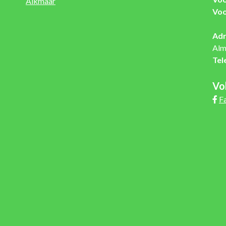
Alkmaar
Voo
Adr
Alm
Tel
Vo
F