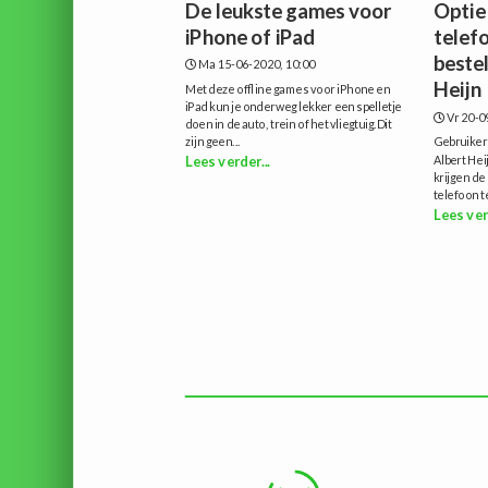
De leukste games voor
Optie
iPhone of iPad
telef
beste
Ma 15-06-2020, 10:00
Heijn
Met deze offline games voor iPhone en
iPad kun je onderweg lekker een spelletje
Vr 20-0
doen in de auto, trein of het vliegtuig.Dit
zijn geen...
Gebruikers
Albert He
Lees verder...
krijgen d
telefoon te
Lees ver