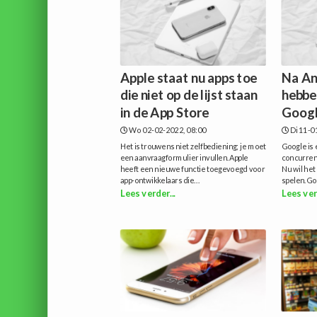
Apple staat nu apps toe
Na An
die niet op de lijst staan
hebbe
in de App Store
Google
Wo 02-02-2022, 08:00
Di 11-0
Het is trouwens niet zelfbediening; je moet
Google is 
een aanvraagformulier invullen.Apple
concurren
heeft een nieuwe functie toegevoegd voor
Nu wil het
app-ontwikkelaars die...
spelen.Goo
Lees verder...
Lees ver