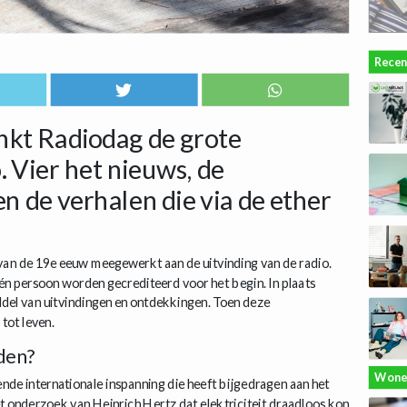
Recen
nkt Radiodag de grote
. Vier het nieuws, de
en de verhalen die via de ether
 van de 19e eeuw meegewerkt aan de uitvinding van de radio.
n persoon worden gecrediteerd voor het begin. In plaats
del van uitvindingen en ontdekkingen. Toen deze
ot leven.
den?
Wone
de internationale inspanning die heeft bijgedragen aan het
het onderzoek van Heinrich Hertz dat elektriciteit draadloos kon