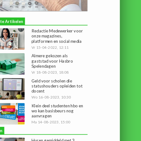
te Artikelen
Redactie Medewerker voor
onze magazines,
platformen en social media
Vr 15-04-2022, 12:11
Almere gekozen als
gaststad voor Hasbro
Spelendagen
Vr 18-08-2023, 18:08
Geld voor scholen die
statushouders opleiden tot
docent
Wo 16-08-2023, 10:30
Klein deel studenten hbo en
wo kan basisbeurs nog
aanvragen
Ma 14-08-2023, 15:00
n
Huren gemiddeld met 3