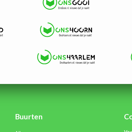
Buurten
Co
Voo