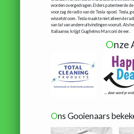
worden overgedragen. Elders patenteerde de p
voorzag de radio van de Tesla-spoel. Tesla, g
wisselstroom. Tesla maakte niet alleen de ra
van tal van andere uitvindingen vooruit. Als h
Italiaanse, krijgt Guglielmo Marconi de eer.
O
nze 
O
ns Gooienaars bekek