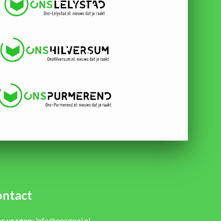
ntact
r vragen:
info@onsgooi.nl