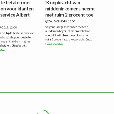
 te betalen met
'Koopkracht van
oon voor klanten
middeninkomens neemt
lservice Albert
met ruim 2 procent toe’
Zo 15-09-2019, 16:00
Volgend jaar gaan mensen met een
9-2019, 12:00
midden en hoger inkomen er flink op
 die bij de bestelservice van
vooruit. Het kabinet rekent voor hen op
ijn boodschappen bestellen
ruim 2 procent extra koopkracht. Dat...
e mogelijkheid om met hun
Lees verder...
 betalen. Dit gebeurt...
der...