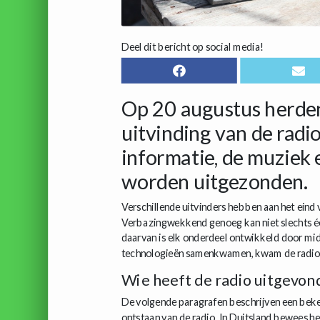
Deel dit bericht op social media!
Op 20 augustus herde
uitvinding van de radio
informatie, de muziek 
worden uitgezonden.
Verschillende uitvinders hebben aan het eind
Verbazingwekkend genoeg kan niet slechts éé
daarvan is elk onderdeel ontwikkeld door mid
technologieën samenkwamen, kwam de radio t
Wie heeft de radio uitgevon
De volgende paragrafen beschrijven een beken
ontstaan ​​van de radio. In Duitsland bewees 