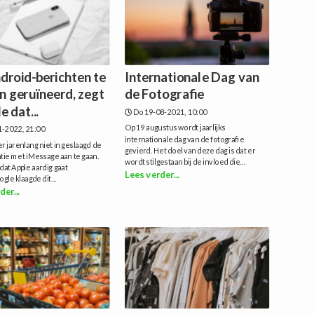
droid-berichten te
Internationale Dag van
n geruïneerd, zegt
de Fotografie
 dat...
Do 19-08-2021, 10:00
Op 19 augustus wordt jaarlijks
1-2022, 21:00
internationale dag van de fotografie
er jarenlang niet in geslaagd de
gevierd. Het doel van deze dag is dat er
tie met iMessage aan te gaan.
wordt stilgestaan bij de invloed die...
 dat Apple aardig gaat
Lees verder...
gle klaagde dit...
der...