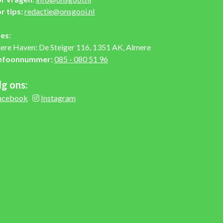
r tips:
redactie@onsgooi.nl
es:
ere Haven: De Steiger 116, 1351 AK, Almere
efoonnummer:
085 - 080 51 96
lg ons:
acebook
Instagram