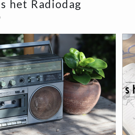
s het Radiodag
0