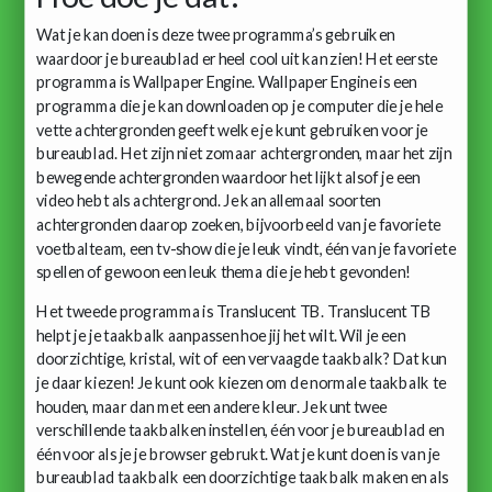
Wat je kan doen is deze twee programma’s gebruiken
waardoor je bureaublad er heel cool uit kan zien! Het eerste
programma is Wallpaper Engine. Wallpaper Engine is een
programma die je kan downloaden op je computer die je hele
vette achtergronden geeft welke je kunt gebruiken voor je
bureaublad. Het zijn niet zomaar achtergronden, maar het zijn
bewegende achtergronden waardoor het lijkt alsof je een
video hebt als achtergrond. Je kan allemaal soorten
achtergronden daarop zoeken, bijvoorbeeld van je favoriete
voetbalteam, een tv-show die je leuk vindt, één van je favoriete
spellen of gewoon een leuk thema die je hebt gevonden!
Het tweede programma is Translucent TB. Translucent TB
helpt je je taakbalk aanpassen hoe jij het wilt. Wil je een
doorzichtige, kristal, wit of een vervaagde taakbalk? Dat kun
je daar kiezen! Je kunt ook kiezen om de normale taakbalk te
houden, maar dan met een andere kleur. Je kunt twee
verschillende taakbalken instellen, één voor je bureaublad en
één voor als je je browser gebrukt. Wat je kunt doen is van je
bureaublad taakbalk een doorzichtige taakbalk maken en als