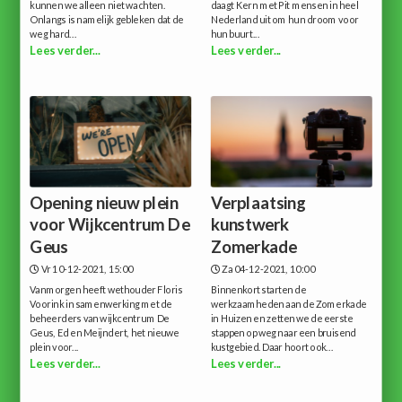
kunnen we alleen niet wachten.
daagt Kern met Pit mensen in heel
Onlangs is namelijk gebleken dat de
Nederland uit om hun droom voor
weg hard...
hun buurt...
Lees verder...
Lees verder...
Opening nieuw plein
Verplaatsing
voor Wijkcentrum De
kunstwerk
Geus
Zomerkade
Vr 10-12-2021, 15:00
Za 04-12-2021, 10:00
Vanmorgen heeft wethouder Floris
Binnenkort starten de
Voorink in samenwerking met de
werkzaamheden aan de Zomerkade
beheerders van wijkcentrum De
in Huizen en zetten we de eerste
Geus, Ed en Meijndert, het nieuwe
stappen op weg naar een bruisend
plein voor...
kustgebied. Daar hoort ook...
Lees verder...
Lees verder...