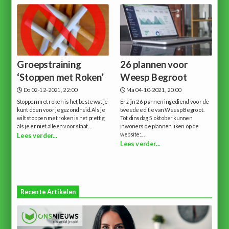
Groepstraining
26 plannen voor
‘Stoppen met Roken’
Weesp Begroot
Do 02-12-2021, 22:00
Ma 04-10-2021, 20:00
Stoppen met roken is het beste wat je
Er zijn 26 plannen ingediend voor de
kunt doen voor je gezondheid.Als je
tweede editie van Weesp Begroot.
wilt stoppen met roken is het prettig
Tot dinsdag 5 oktober kunnen
als je er niet alleen voor staat...
inwoners de plannen liken op de
website:...
Lees verder...
Lees verder...
Recente Artikelen