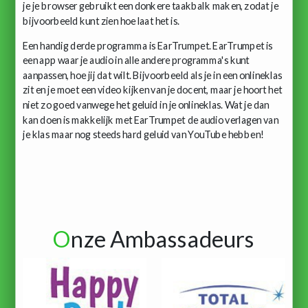
je je browser gebruikt een donkere taakbalk maken, zodat je
bijvoorbeeld kunt zien hoe laat het is.
Een handig derde programma is EarTrumpet. EarTrumpet is
een app waar je audio in alle andere programma's kunt
aanpassen, hoe jij dat wilt. Bijvoorbeeld als je in een onlineklas
zit en je moet een video kijken van je docent, maar je hoort het
niet zo goed vanwege het geluid in je onlineklas. Wat je dan
kan doen is makkelijk met EarTrumpet de audio verlagen van
je klas maar nog steeds hard geluid van YouTube hebben!
O
nze Ambassadeurs