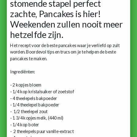
stomende stapel perfect
zachte, Pancakes is hier!
Weekenden zullen nooit meer
hetzelfde zijn.
Het recept voor de beste pancakes waar je verliefd op zult
worden. Boordevol tips en trucs om je te helpen de beste
pancakes te maken.
Ingrediënten:
- 2 kopjes bloem
- 1/4 kop kristalsuiker of zoetstof
- 4 theelepels bakpoeder
- 1/4 theelepel bakpoeder
- 1/2 theelepel zout
- 1 3/4 kopjes melk, (440 ml)
- 1/4 kop boter
- 2 theelepels puur vanille-extract