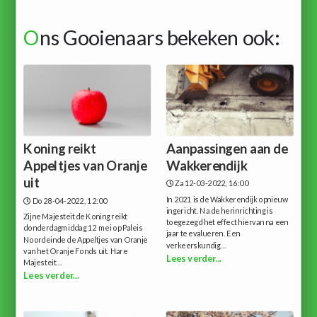
O
ns Gooienaars bekeken ook:
Koning reikt
Aanpassingen aan de
Appeltjes van Oranje
Wakkerendijk
uit
Za 12-03-2022, 16:00
In 2021 is de Wakkerendijk opnieuw
Do 28-04-2022, 12:00
ingericht. Na de herinrichting is
Zijne Majesteit de Koning reikt
toegezegd het effect hiervan na een
donderdagmiddag 12 mei op Paleis
jaar te evalueren. Een
Noordeinde de Appeltjes van Oranje
verkeerskundig...
van het Oranje Fonds uit. Hare
Lees verder...
Majesteit...
Lees verder...