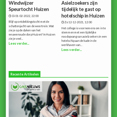
Windwijzer
Asielzoekers zijn
Speurtocht Huizen
tijdelijk te gast op
hotelschip in Huizen
Di 01-02-2022, 22:00
Blijf op ontdekkingstocht met de
Zo 12-12-2021, 12:00
schattenjacht van de weertrein. Wat
Het college is voornemens om in te
zie je op de daken van het
stemmen met een tijdelijke
eeuwenoude dorp Huizen? In Huizen
noodopvang van asielzoekers in een
zie je veel...
hotelschip aan de kade in de
Lees verder...
werkhaven van...
Lees verder...
Recente Artikelen