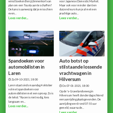
winst boeken Ben jij binnenkort van
voor Japanese Domestic Market.
plan om een Toyota aan te schaffen?
Maar ook voor minder dan tien
De kans is aanwezig dat je misschien
duizend euro kun je al met een
even...
prachtige auto...
Lees verder...
Lees verder...
Spandoeken voor
Auto botst op
automobilisten in
stilstaande lossende
Laren
vrachtwagen in
Hilversum
Za 09-10-2021, 18:00
Laren staat sinds maandag 4 oktober
Do 07-01-2021, 18:00
vol met spandoeken voor
Op de 's-Gravelandseweg in
automobilisten met een oproep. Zo is
Hilversum heeft donderdagochtend
de tekst: "Racen is niet nodig, kies
een aanrijding plaatsgevonden. De
langzaam en...
aanrijding werd rond 07:55 uur
Lees verder...
gemeld, waarna de...
Lees verder...