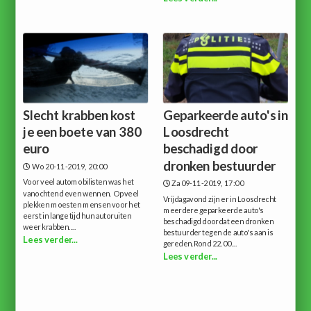
Slecht krabben kost
Geparkeerde auto's in
je een boete van 380
Loosdrecht
euro
beschadigd door
dronken bestuurder
Wo 20-11-2019, 20:00
Voor veel automobilisten was het
Za 09-11-2019, 17:00
vanochtend even wennen. Op veel
Vrijdagavond zijn er in Loosdrecht
plekken moesten mensen voor het
meerdere geparkeerde auto's
eerst in lange tijd hun autoruiten
beschadigd doordat een dronken
weer krabben....
bestuurder tegen de auto's aan is
Lees verder...
gereden.Rond 22.00...
Lees verder...