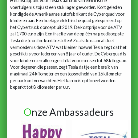
Het instappunt voor Tesla's aanbod van elektrische
voertuigen is zojuist een stuk lager geworden. Kort geleden
kondigde de Amerikaanse autofabrikant de Cyberquad voor
kinderen aan. Een hoekige elektrische quad geïnspireerd op
het Cybertruck concept uit 2019. De kostprijs voor de ATV
zal 1700 euro zijn. Een fractie van de op één na goedkoopste
Tesla die je online kunt bestellen! Zoals de naam al doet
vermoeden is deze ATV wat kleiner, hoewel Tesla zegt dat het
geschikt is voor iedereen van 8 jaar of ouder. De Cyberquad is
voor kinderen en alleen geschikt voor mensen tot 68 kilogram.
Voor degenen die passen, zegt Tesla dat je een bereik van
maximaal 24 kilometer en een topsnelheid van 16 kilometer
per uur kunt verwachten. Het kan ook optioneel worden
beperkt tot 8 kilometer per uur.
O
nze Ambassadeurs