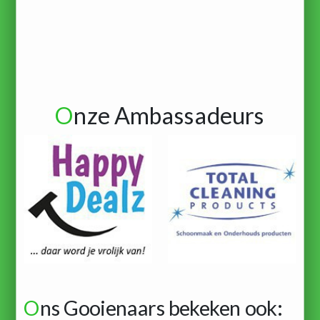
O
nze Ambassadeurs
O
ns Gooienaars bekeken ook: