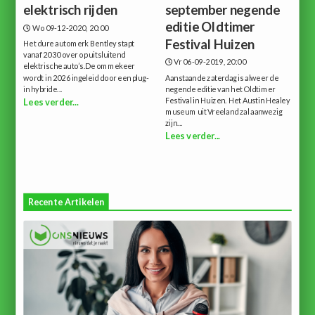
elektrisch rijden
september negende
editie Oldtimer
Wo 09-12-2020, 20:00
Festival Huizen
Het dure automerk Bentley stapt
vanaf 2030 over op uitsluitend
Vr 06-09-2019, 20:00
elektrische auto’s.De ommekeer
wordt in 2026 ingeleid door een plug-
Aanstaande zaterdag is alweer de
in hybride...
negende editie van het Oldtimer
Festival in Huizen. Het Austin Healey
Lees verder...
museum uit Vreeland zal aanwezig
zijn...
Lees verder...
Recente Artikelen