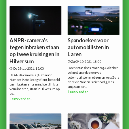
ANPR-camera’s
Spandoeken voor
tegen inbraken staan
automobilisten in
op twee kruisingen in
Laren
Hilversum
Za 09-10-2021, 18:00
Laren staat sinds maandag 4 oktober
Do 25-11-2021, 12:00
vol met spandoeken voor
De ANPR-camera’s (Automatic
automobilisten met een oproep. Zo is
Number Plate Recognition), bedoeld
de tekst: "Racen is niet nodig, kies
om inbraken en criminaliteit flink te
langzaam en...
verminderen, staan in Hilversum op
Lees verder...
de...
Lees verder...