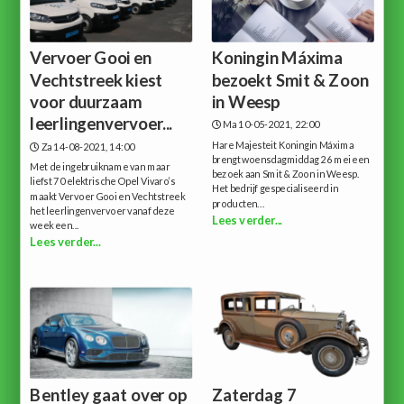
Vervoer Gooi en
Koningin Máxima
Vechtstreek kiest
bezoekt Smit & Zoon
voor duurzaam
in Weesp
leerlingenvervoer...
Ma 10-05-2021, 22:00
Hare Majesteit Koningin Máxima
Za 14-08-2021, 14:00
brengt woensdagmiddag 26 mei een
Met de ingebruikname van maar
bezoek aan Smit & Zoon in Weesp.
liefst 70 elektrische Opel Vivaro’s
Het bedrijf gespecialiseerd in
maakt Vervoer Gooi en Vechtstreek
producten...
het leerlingenvervoer vanaf deze
Lees verder...
week een...
Lees verder...
Bentley gaat over op
Zaterdag 7