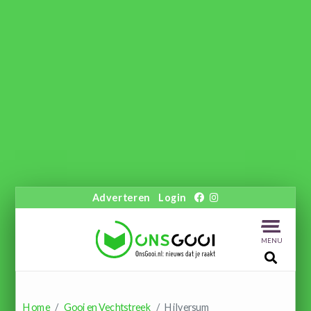
Adverteren
Login
MENU
Home
Gooi en Vechtstreek
Hilversum