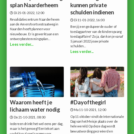
splan Naarderheem
kunnen private
schulden indienen
Di 25-01-2022, 12:00
Revalidatiecentrum Naarderheem
Di 11-01-2022, 16:00
aan de Amersfoortsestraatweg in
Ben jij een gedupeerde ouder of
Naarden heeft plannen voor
toeslagpartner van de kinderopvang
nieuwbouw. Er is gewerkt aan een
toeslagaffaire? Zo ja, dan kon je vanaf
ontwerpbestemmingsplan...
5 januari 2022 jouw private
Lees verder...
schulden...
Lees verder...
Waarom heeft je
#Dayofthegirl
lichaam water nodig
Ma 11-10-2021, 12:00
Op 11 oktober vindt de Internationale
Do 21-10-2021, 08:00
Dag van het Meisje plaats over de
Iedereen drinkt het wel eens per dag,
hele wereld.Op deze dag wordt
maar is het genoeg?Een tekort aan
bewustwording gecreëerd en
vocht kan al snel zorgen voor