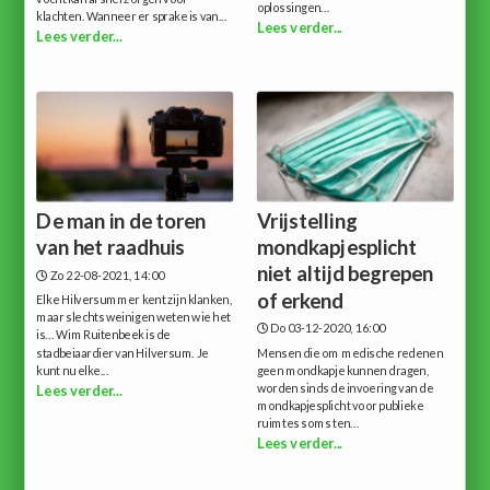
oplossingen...
klachten. Wanneer er sprake is van...
Lees verder...
Lees verder...
De man in de toren
Vrijstelling
van het raadhuis
mondkapjesplicht
niet altijd begrepen
Zo 22-08-2021, 14:00
of erkend
Elke Hilversummer kent zijn klanken,
maar slechts weinigen weten wie het
Do 03-12-2020, 16:00
is... Wim Ruitenbeek is de
stadbeiaardier van Hilversum. Je
Mensen die om medische redenen
kunt nu elke...
geen mondkapje kunnen dragen,
worden sinds de invoering van de
Lees verder...
mondkapjesplicht voor publieke
ruimtes soms ten...
Lees verder...