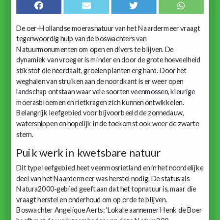
De oer-Hollandse moerasnatuur van het Naardermeer vraagt
tegenwoordig hulp van de boswachters van
Natuurmonumenten om open en divers te blijven. De
dynamiek van vroeger is minder en door de grote hoeveelheid
stikstof die neerdaalt, groeien planten erg hard. Door het
weghalen van struiken aan de noordkant is er weer open
landschap ontstaan waar vele soorten veenmossen, kleurige
moerasbloemen en rietkragen zich kunnen ontwikkelen.
Belangrijk leefgebied voor bijvoorbeeld de zonnedauw,
watersnippen en hopelijk in de toekomst ook weer de zwarte
stern.
Puik werk in kwetsbare natuur
Dit type leefgebied heet veenmosrietland en in het noordelijke
deel van het Naardermeer was herstel nodig. De status als
Natura2000-gebied geeft aan dat het topnatuur is, maar die
vraagt herstel en onderhoud om op orde te blijven.
Boswachter Angelique Aerts: ‘Lokale aannemer Henk de Boer