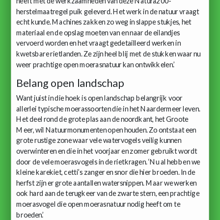
heeft met de werkzaamheden van deze Natura200-
herstelmaatregel puik geleverd. Het werk in de natuur vraagt
echt kunde. Machines zakken zo weg in slappe stukjes, het
materiaal en de opslag moeten van en naar de eilandjes
vervoerd worden en het vraagt gedetailleerd werken in
kwetsbare rietlanden. Ze zijn heel blij met de stukken waar nu
weer prachtige open moerasnatuur kan ontwikkelen.’
Belang open landschap
Want juist in die hoek is open landschap belangrijk voor
allerlei typische moerassoorten die in het Naardermeer leven.
Het deel rond de grote plas aan de noordkant, het Groote
Meer, wil Natuurmonumenten open houden. Zo ontstaat een
grote rustige zone waar vele watervogels veilig kunnen
overwinteren en die in het voorjaar en zomer gebruikt wordt
door de vele moerasvogels in de rietkragen. ‘Nu al hebben we
kleine karekiet, cetti’s zanger en snor die hier broeden. In de
herfst zijn er grote aantallen watersnippen. Maar we werken
ook hard aan de terugkeer van de zwarte stern, een prachtige
moerasvogel die open moerasnatuur nodig heeft om te
broeden.’