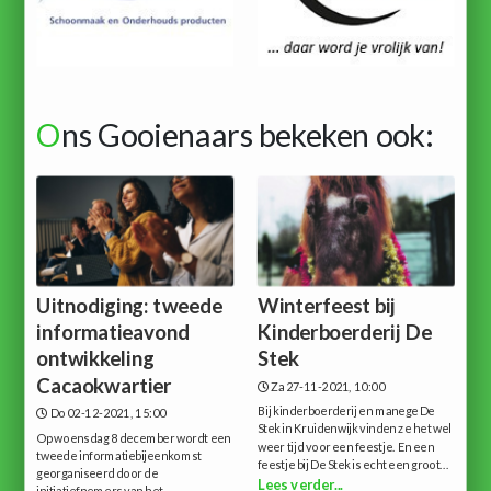
O
ns Gooienaars bekeken ook:
Uitnodiging: tweede
Winterfeest bij
informatieavond
Kinderboerderij De
ontwikkeling
Stek
Cacaokwartier
Za 27-11-2021, 10:00
Bij kinderboerderij en manege De
Do 02-12-2021, 15:00
Stek in Kruidenwijk vinden ze het wel
Op woensdag 8 december wordt een
weer tijd voor een feestje. En een
tweede informatiebijeenkomst
feestje bij De Stek is echt een groot...
georganiseerd door de
Lees verder...