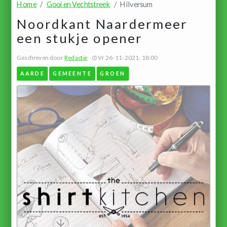
Home
Gooi en Vechtstreek
Hilversum
Noordkant Naardermeer
een stukje opener
Geschreven door
Redactie
Vr 26-11-2021, 18:00
AARDE
GEMEENTE
GROEN