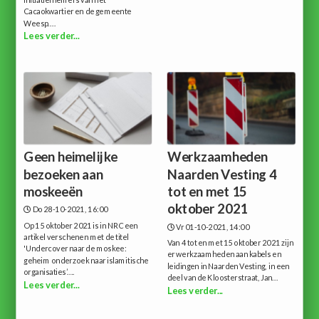
initiatiefnemers van het
Cacaokwartier en de gemeente
Weesp....
Lees verder...
Geen heimelijke
Werkzaamheden
bezoeken aan
Naarden Vesting 4
moskeeën
tot en met 15
oktober 2021
Do 28-10-2021, 16:00
Op 15 oktober 2021 is in NRC een
Vr 01-10-2021, 14:00
artikel verschenen met de titel
Van 4 tot en met 15 oktober 2021 zijn
'Undercover naar de moskee:
er werkzaamheden aan kabels en
geheim onderzoek naar islamitische
leidingen in Naarden Vesting, in een
organisaties’....
deel van de Kloosterstraat, Jan...
Lees verder...
Lees verder...