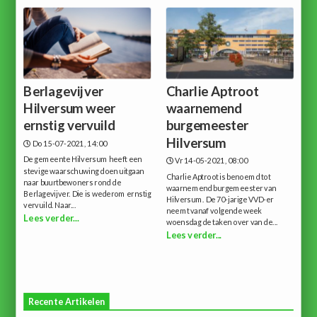
Berlagevijver
Charlie Aptroot
Hilversum weer
waarnemend
ernstig vervuild
burgemeester
Hilversum
Do 15-07-2021, 14:00
De gemeente Hilversum heeft een
Vr 14-05-2021, 08:00
stevige waarschuwing doen uitgaan
Charlie Aptroot is benoemd tot
naar buurtbewoners rond de
waarnemend burgemeester van
Berlagevijver. Die is wederom ernstig
Hilversum. De 70-jarige VVD-er
vervuild. Naar...
neemt vanaf volgende week
Lees verder...
woensdag de taken over van de...
Lees verder...
Recente Artikelen