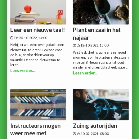
Leer een nieuwe taal!
Plant en zaai in het
najaar
Do 20-10-2022, 14:00
Heb jij er wel eens over gedacht een
Di 12-10-2021, 18:00
nieuwe taal te leren? Gewoon voor
Wist je dat het najaar een zeer goed
de leuk, of misschien voor op
moment is om te planten en te zaaien
vakantie. Door een nieuwe taal te
in de tuin? Nieuwe aanplant droogt
leren...
minder snel uit en dat scheelt water...
Lees verder...
Lees verder...
Instructeurs mogen
Zuinig autorijden
weer mee met
Vr 10-09-2021, 08:00