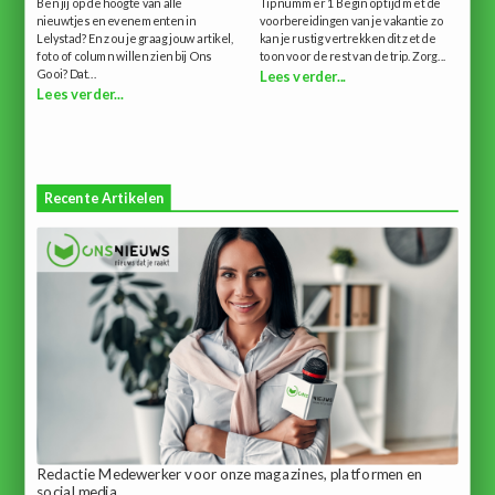
Ben jij op de hoogte van alle
Tip nummer 1 Begin op tijd met de
nieuwtjes en evenementen in
voorbereidingen van je vakantie zo
Lelystad? En zou je graag jouw artikel,
kan je rustig vertrekken dit zet de
foto of column willen zien bij Ons
toon voor de rest van de trip. Zorg...
Gooi? Dat...
Lees verder...
Lees verder...
Recente Artikelen
Redactie Medewerker voor onze magazines, platformen en
social media