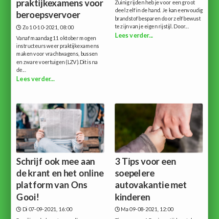
praktijkexamens voor
Zuinig rijden heb je voor een groot
deel zelf in de hand. Je kan eenvoudig
beroepsvervoer
brandstof besparen door zelf bewust
te zijn van je eigen rijstijl. Door...
Zo 10-10-2021, 08:00
Lees verder...
Vanaf maandag 11 oktober mogen
instructeurs weer praktijkexamens
maken voor vrachtwagens, bussen
en zware voertuigen (LZV).Dit is na
de...
Lees verder...
Schrijf ook mee aan
3 Tips voor een
de krant en het online
soepelere
platform van Ons
autovakantie met
Gooi!
kinderen
Di 07-09-2021, 16:00
Ma 09-08-2021, 12:00