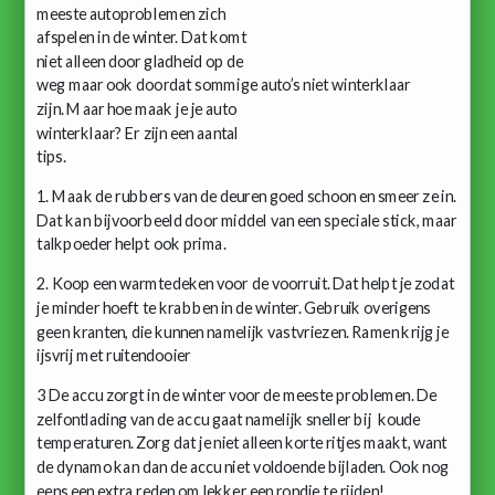
meeste autoproblemen zich
afspelen in de winter. Dat komt
niet alleen door gladheid op de
weg maar ook doordat sommige auto’s niet winterklaar
zijn. Maar hoe maak je je auto
winterklaar? Er zijn een aantal
tips.
1. Maak de rubbers van de deuren goed schoon en smeer ze in.
Dat kan bijvoorbeeld door middel van een speciale stick, maar
talkpoeder helpt ook prima.
2. Koop een warmtedeken voor de voorruit. Dat helpt je zodat
je minder hoeft te krabben in de winter. Gebruik overigens
geen kranten, die kunnen namelijk vastvriezen. Ramen krijg je
ijsvrij met ruitendooier
3 De accu zorgt in de winter voor de meeste problemen. De
zelfontlading van de accu gaat namelijk sneller bij koude
temperaturen. Zorg dat je niet alleen korte ritjes maakt, want
de dynamo kan dan de accu niet voldoende bijladen. Ook nog
eens een extra reden om lekker een rondje te rijden!