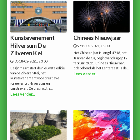
Kunstevenement
Chinees Nieuwjaar
Hilversum De
Vr 12-02-2021, 15:00
Zilveren Kei
Het Chinese jaar Huangdi 4718, het
Jaar van de Os, begint vandaag op 12
Do 18-02-2021, 20:00
februari 2021. Chinees Nieuwjaar,
Begin maart start de nieuwste editie
ook bekend als het Lentefeest, is de...
van de Zilveren Kei, het
Lees verder...
kunstevenement voor creatieve
jongeren uit Hilversum en
omstreken. De organisatie...
Lees verder...