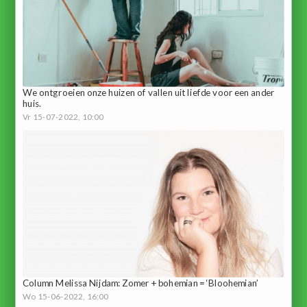
We ontgroeien onze huizen of vallen uit liefde voor een ander
huis.
Vr 15-07-2022, 10:00
Column Melissa Nijdam: Zomer + bohemian = ‘Bloohemian’
Wo 15-06-2022, 16:00