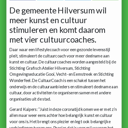
De gemeente Hilversum wil
meer kunst en cultuur
stimuleren en komt daarom
met vier cultuurcoaches.
Daar waar een lifestylecoach voor een gezonde levensstijl
pleit, stimuleert de cultuurcoach voor meer deelname aan
kunst en cultuur. De cultuurcoaches worden aangesteld bij de
Stichting Grafisch Atelier Hilversum, Stichting
Omgevingseducatie Gooi, Vecht- en Eemstreek en Stichting
Wonderfeel. De CultuurCoach is een schakel tussen het
onderwijs en de cultuuraanbieders en stimuleert deelname aan
cultuur, door activiteiten te organiseren samen met andere
organisaties uit de stad.
Gerard Kuipers: “Juist in deze coronatijd komen we er met z’n
allen maar weer eens achter hoe belangrijk kunst en cultuur
voor ons is. Het brengt ons plezier en legt ook belangrijke
verbindingen tussen ons. Precies dat is voor mij waarom het