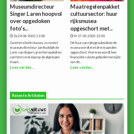
Museumdirecteur
Maatregelenpakket
Singer Laren hoopvol
cultuursector: huur
over opgedoken
rijksmusea
foto's...
opgeschort met...
Za 20-06-2020, 12:00
Vr 27-03-2020, 22:00
Goed en slecht nieuws: zo noemt
De huur van rijksgesubsidieerde
museumdirecteur Jan Rudolph de
musea wordt met drie maanden
Lorm van Singer Laren het opduiken
opgeschort. Hiermee wordt hen
van foto's met daarop de afgelopen
financiële ruimte geboden ten tijde
maart...
van de...
Lees verder...
Lees verder...
Recente Artikelen