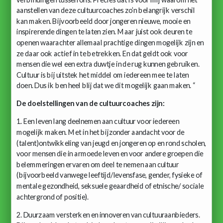
aanstellen van deze cultuurcoaches zo’n belangrijk verschil
kan maken. Bijvoorbeeld door jongeren nieuwe, mooie en
inspirerende dingen te laten zien. Maar juist ook deuren te
openen waarachter allemaal prachtige dingen mogelijk zijn en
ze daar ook actief in te betrekken. En dat geldt ook voor
mensen die wel een extra duwtje in de rug kunnen gebruiken.
Cultuur is bij uitstek het middel om iedereen mee te laten
doen. Dus ik ben heel blij dat we dit mogelijk gaan maken. “
De doelstellingen van de cultuurcoaches zijn:
1. Een leven lang deelnemen aan cultuur voor iedereen
mogelijk maken. Met in het bijzonder aandacht voor de
(talent)ontwikkeling van jeugd en jongeren op en rond scholen,
voor mensen die in armoede leven en voor andere groepen die
belemmeringen ervaren om deel te nemen aan cultuur
(bijvoorbeeld vanwege leeftijd/levensfase, gender, fysieke of
mentale gezondheid, seksuele geaardheid of etnische/ sociale
achtergrond of positie).
2. Duurzaam versterken en innoveren van cultuuraanbieders.