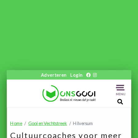
Adverteren
Login
MENU
Home
Gooi en Vechtstreek
Hilversum
Cultuurcoaches voor meer