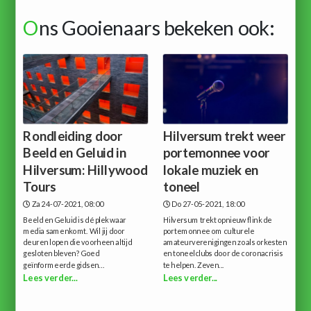
O
ns Gooienaars bekeken ook:
Rondleiding door
Hilversum trekt weer
Beeld en Geluid in
portemonnee voor
Hilversum: Hillywood
lokale muziek en
Tours
toneel
Za 24-07-2021, 08:00
Do 27-05-2021, 18:00
Beeld en Geluid is dé plek waar
Hilversum trekt opnieuw flink de
media samenkomt. Wil jij door
portemonnee om culturele
deuren lopen die voorheen altijd
amateurverenigingen zoals orkesten
gesloten bleven? Goed
en toneelclubs door de coronacrisis
geïnformeerde gidsen...
te helpen. Zeven...
Lees verder...
Lees verder...