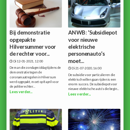
Bij demonstratie
ANWB: ‘Subsidiepot
opgepakte
voor nieuwe
Hilversummer voor
elektrische
de rechter voor...
personenauto’s
moet...
Di 12-01-2021, 12:00
De man die zondagmiddag tijdens de
Di 21-07-2020, 16:00
demonstratie tegen de
De subsidie voor particulieren die
coronamaatregelen in Hilversum
elektrisch willen gaan rijden is een
werd opgepakt, moet op 8 april voor
enorm succes. De subsidiepot voor
de politierechter...
nieuwe elektrische auto’s die begin...
Lees verder...
Lees verder...