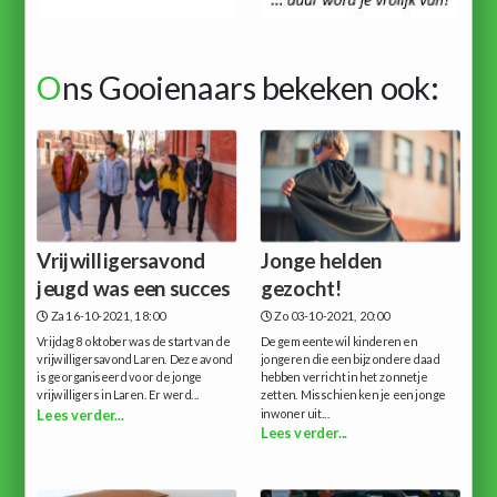
O
ns Gooienaars bekeken ook:
Vrijwilligersavond
Jonge helden
jeugd was een succes
gezocht!
Za 16-10-2021, 18:00
Zo 03-10-2021, 20:00
Vrijdag 8 oktober was de start van de
De gemeente wil kinderen en
vrijwilligersavond Laren. Deze avond
jongeren die een bijzondere daad
is georganiseerd voor de jonge
hebben verricht in het zonnetje
vrijwilligers in Laren. Er werd...
zetten. Misschien ken je een jonge
inwoner uit...
Lees verder...
Lees verder...