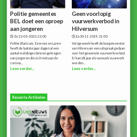
Politie gemeentes
Geen voorlopig
BEL doet een oproep
vuurwerkverbod in
aan jongeren
Hilversum
Zo 22-03-2020, 22:00
Za 30-11-2019, 21:00
Politie Blaricum, Eemnes en Laren
Vorige week heeft de burgemeester
heeft de laatste paar dagen al een
van Hilversum een uitspraak gedaan
aantal meldingen binnen gekregen
over het gewenste vuurwerkverbod.
van jongeren die zich niet aan de
Er kan dit jaar als vanouds vuurwerk
corona...
worden...
Lees verder...
Lees verder...
Recente Artikelen