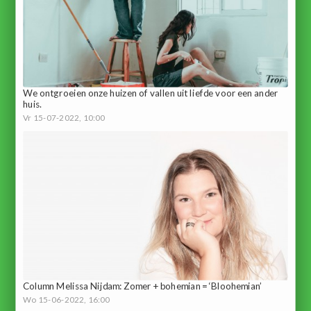
We ontgroeien onze huizen of vallen uit liefde voor een ander
huis.
Vr 15-07-2022, 10:00
Column Melissa Nijdam: Zomer + bohemian = ‘Bloohemian’
Wo 15-06-2022, 16:00