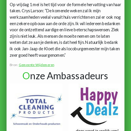
Op vrijdag 1 mei is het tijd voor de formele hervatting van haar
taken. Crys Larson: “De komende weken zal ik mijn
werkzaamheden veelal vanuit huis verrichten en zal er ook nog
een zekere opbouw aan de orde zijn. Ik wil iedereen bedanken
voor de ontzettend aardige en lieve beterschapswensen. Ziek
zijn is niet leuk. Als mensen de moeite nemen om te laten
weten dat ze aan je denken, is dat heel fijn. Natuurlijk bedank
ik ook Jan-Jaap de Kloet die als locoburgemeester mijn taken
zeer goed heeft waargenomen.”
Bron:
Gemeente Wijdemeren
O
nze Ambassadeurs