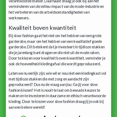
verantwoorde manier. Daarnaast draag je ook bij aan het
verminderen van de milieu-impact van de mode-industrie en
het verbeteren van de arbeidsomstandigheden van
werknemers.
Kwaliteit boven kwantiteit
Bij slow fashion gaat het niet om het hebben van een grote
garderobe, maar om het hebben van een kwalitatief goede
garderobe. Dit betekent dat je investeert in tijdloze stukken
die je jarenlang kunt dragen en die niet uit de mode raken.
Door te kiezen voor kwaliteit boven kwantiteit, verminder je
ook de hoeveelheid kledingafval die wordt geproduceerd.
Laten we nu eerlijk zijn, wie wil er nou niet een kledingkast vol
met tijdloze stukken die met zorg en aandacht zijn
geproduceerd? Dus nu de vraag aan jou: Ga jij voor slow
fashion kiezen? Het is nooit te laat om bewuste keuzes te
maken en te investeren in duurzame en ethisch verantwoorde
kleding. Door te kiezen voor slow fashion draag jij je ook bij
aan een betere wereld!