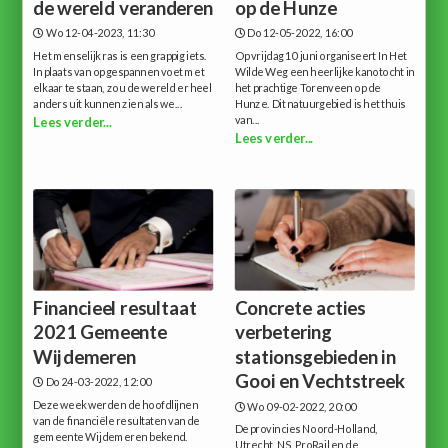
de wereld veranderen
op de Hunze
Wo 12-04-2023, 11:30
Do 12-05-2022, 16:00
Het menselijk ras is een grappig iets.
Op vrijdag 10 juni organiseert In Het
In plaats van op gespannen voet met
Wilde Weg een heerlijke kanotocht in
elkaar te staan, zou de wereld er heel
het prachtige Torenveen op de
anders uit kunnen zien als we...
Hunze. Dit natuurgebied is het thuis
van...
Lees verder...
Lees verder...
Financieel resultaat
Concrete acties
2021 Gemeente
verbetering
Wijdemeren
stationsgebieden in
Gooi en Vechtstreek
Do 24-03-2022, 12:00
Deze week werden de hoofdlijnen
Wo 09-02-2022, 20:00
van de financiële resultaten van de
De provincies Noord-Holland,
gemeente Wijdemeren bekend.
Utrecht, NS, ProRail en de