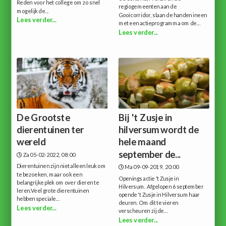
Reden voor het college om zo snel
regiogemeenten aan de
mogelijk de...
Gooicorridor, slaan de handen ineen
Lees verder...
met een actieprogramma om de...
Lees verder...
De Grootste
Bij 't Zusje in
dierentuinen ter
hilversum wordt de
wereld
hele maand
september de...
Za 05-02-2022, 08:00
Dierentuinen zijn niet alleen leuk om
Ma 09-09-2019, 20:00
te bezoeken, maar ook een
Openings actie 't Zusje in
belangrijke plek om over dieren te
Hilversum. Afgelopen 6 september
leren.Veel grote dierentuinen
opende 't Zusje in Hilversum haar
hebben speciale...
deuren. Om dit te vieren
Lees verder...
verscheuren zij de...
Lees verder...