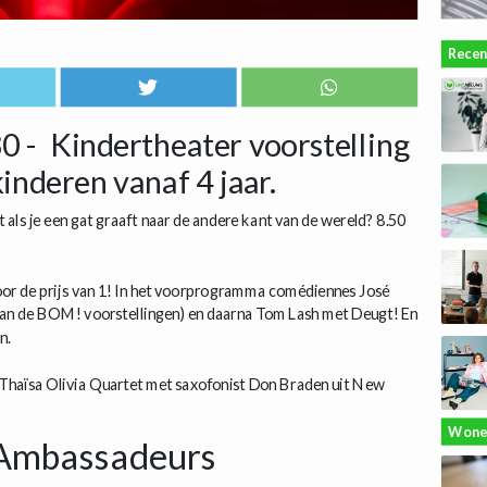
Recen
0 - Kindertheater voorstelling
inderen vanaf 4 jaar.
 als je een gat graaft naar de andere kant van de wereld? 8.50
oor de prijs van 1! In het voorprogramma comédiennes José
van de BOM! voorstellingen) en daarna Tom Lash met Deugt! En
n.
t Thaïsa Olivia Quartet met saxofonist Don Braden uit New
Wone
Ambassadeurs