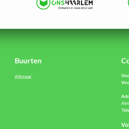
Buurten
Co
Voo
Alkmaar
Voo
Adr
Alm
Tel
Vo