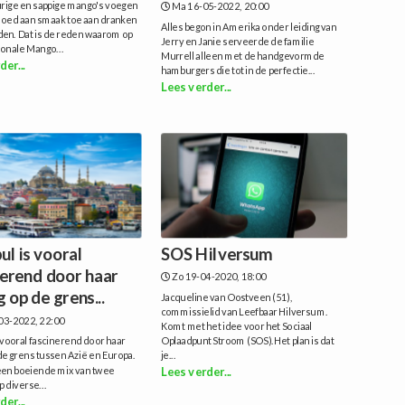
urige en sappige mango's voegen
Ma 16-05-2022, 20:00
loed aan smaak toe aan dranken
Alles begon in Amerika onder leiding van
den. Dat is de reden waarom op
Jerry en Janie serveerde de familie
tionale Mango...
Murrell alleen met de handgevormde
der...
hamburgers die tot in de perfectie...
Lees verder...
ul is vooral
SOS Hilversum
nerend door haar
Zo 19-04-2020, 18:00
g op de grens...
Jacqueline van Oostveen (51),
commissielid van Leefbaar Hilversum.
03-2022, 22:00
Komt met het idee voor het Sociaal
s vooral fascinerend door haar
Oplaadpunt Stroom (SOS).Het plan is dat
 de grens tussen Azië en Europa.
je...
 een boeiende mix van twee
Lees verder...
p diverse...
der...