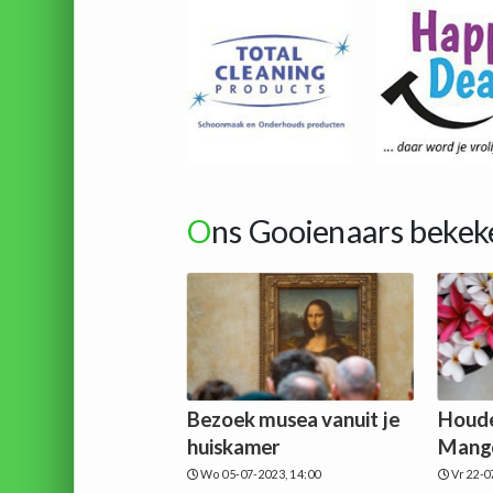
O
ns Gooienaars bekek
Bezoek musea vanuit je
Houde
huiskamer
Mango
Wo 05-07-2023, 14:00
Vr 22-0