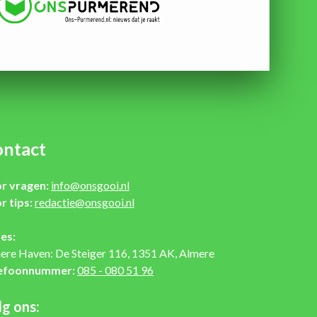
ntact
r vragen:
info@onsgooi.nl
r tips:
redactie@onsgooi.nl
es:
ere Haven: De Steiger 116, 1351 AK, Almere
efoonnummer:
085 - 080 51 96
lg ons: