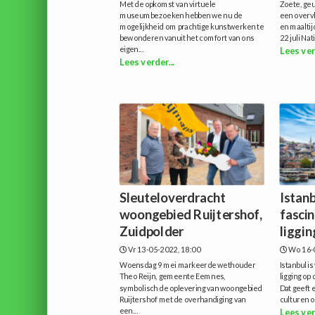
Met de opkomst van virtuele
Zoete, ge
museumbezoeken hebben we nu de
een overv
mogelijkheid om prachtige kunstwerken te
en maaltij
bewonderen vanuit het comfort van ons
22 juli Na
eigen...
Lees ver
Lees verder...
Sleuteloverdracht
Istanb
woongebied Ruijtershof,
fasci
Zuidpolder
liggin
Vr 13-05-2022, 18:00
Wo 16-
Woensdag 9 mei markeerde wethouder
Istanbul i
Theo Reijn, gemeente Eemnes,
ligging op
symbolisch de oplevering van woongebied
Dat geeft
Ruijtershof met de overhandiging van
culturen o
een...
Lees ver