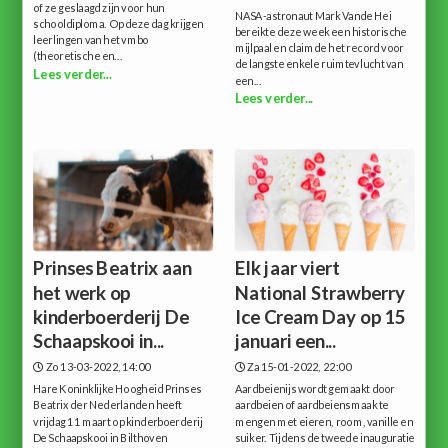
of ze geslaagd zijn voor hun
NASA-astronaut Mark Vande Hei
schooldiploma. Op deze dag krijgen
bereikte deze week een historische
leerlingen van het vmbo
mijlpaal en claimde het record voor
(theoretische en...
de langste enkele ruimtevlucht van
Lees verder...
een...
Lees verder...
Prinses Beatrix aan
Elk jaar viert
het werk op
National Strawberry
kinderboerderij De
Ice Cream Day op 15
Schaapskooi in...
januari een...
Zo 13-03-2022, 14:00
Za 15-01-2022, 22:00
Hare Koninklijke Hoogheid Prinses
Aardbeienijs wordt gemaakt door
Beatrix der Nederlanden heeft
aardbeien of aardbeiensmaak te
vrijdag 11 maart op kinderboerderij
mengen met eieren, room, vanille en
De Schaapskooi in Bilthoven
suiker. Tijdens de tweede inauguratie