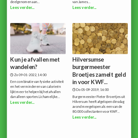
deelgenomen aan...
van James...
Lees verder...
Lees verder...
Kun je afvallen met
Hilversumse
wandelen?
burgermeester
Broetjes zamelt geld
Zo 09-01-2022, 14:00
in voor KWF...
Een combinatie van fysieke activiteit
en het verminderen van calorieën
Do 05-09-2019, 16:00
lijkt meer te helpen bij het afvallen
dan alleen sporten.Lichamelijke...
Burgermeester Pieter Broertjes uit
Hilversum heeft afgelopen dinsdag
Lees verder...
avond meegelopen als een van de
80.000 collectanten voor KWF...
Lees verder...