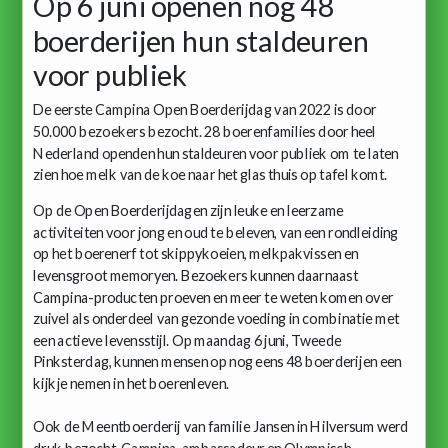
Op 6 juni openen nog 48
boerderijen hun staldeuren
voor publiek
De eerste Campina Open Boerderijdag van 2022 is door
50.000 bezoekers bezocht. 28 boerenfamilies door heel
Nederland openden hun staldeuren voor publiek om te laten
zien hoe melk van de koe naar het glas thuis op tafel komt.
Op de Open Boerderijdagen zijn leuke en leerzame
activiteiten voor jong en oud te beleven, van een rondleiding
op het boerenerf tot skippykoeien, melkpakvissen en
levensgroot memoryen. Bezoekers kunnen daarnaast
Campina-producten proeven en meer te weten komen over
zuivel als onderdeel van gezonde voeding in combinatie met
een actieve levensstijl. Op maandag 6 juni, Tweede
Pinksterdag, kunnen mensen op nog eens 48 boerderijen een
kijkje nemen in het boerenleven.
Ook de Meentboerderij van familie Jansen in Hilversum werd
druk bezocht. Campina-ambassadeur en Olympisch