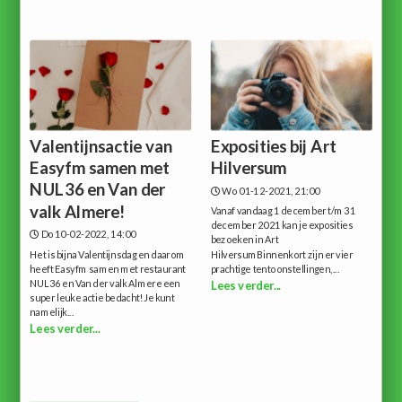
Valentijnsactie van
Exposities bij Art
Easyfm samen met
Hilversum
NUL36 en Van der
Wo 01-12-2021, 21:00
valk Almere!
Vanaf vandaag 1 december t/m 31
december 2021 kan je exposities
Do 10-02-2022, 14:00
bezoeken in Art
Het is bijna Valentijnsdag en daarom
HilversumBinnenkort zijn er vier
heeft Easyfm samen met restaurant
prachtige tentoonstellingen,...
NUL36 en Van der valk Almere een
Lees verder...
super leuke actie bedacht!Je kunt
namelijk...
Lees verder...