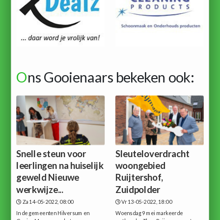
O
ns Gooienaars bekeken ook:
Snelle steun voor
Sleuteloverdracht
leerlingen na huiselijk
woongebied
geweld Nieuwe
Ruijtershof,
werkwijze...
Zuidpolder
Za 14-05-2022, 08:00
Vr 13-05-2022, 18:00
In de gemeenten Hilversum en
Woensdag 9 mei markeerde