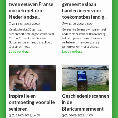
twee eeuwen Franse
gemeente slaan
muziek met drie
handen ineen voor
Nederlandse...
toekomstbestendig...
Za 16-04-2022, 20:00
Vr 11-03-2022, 18:00
Vanaf zaterdag 30 april a.s.
Gemeente Eemnes wil samen met
presenteert het Haagse strijkorkest
ondernemers van de Bramenberg
Ciconia Consort o.l.v. Dick van
het bedrijventerrein in Eemnes
Gasteren samen met pianist Paolo
verbeteren. Hiervoor gaan zij
Giacometti het...
samenwerken met stichting...
Lees verder...
Lees verder...
Inspiratie en
Geschiedenis scannen
ontmoeting voor alle
in de
senioren
Blaricummermeent
Zo 27-02-2022, 16:00
Za 05-02-2022, 14:00