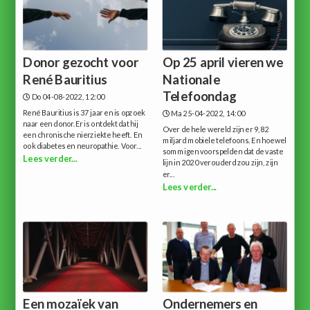
Donor gezocht voor
Op 25 april vieren we
René Bauritius
Nationale
Telefoondag
Do 04-08-2022, 12:00
René Bauritius is 37 jaar en is opzoek
Ma 25-04-2022, 14:00
naar een donor.Er is ontdekt dat hij
Over de hele wereld zijn er 9,82
een chronische nierziekte heeft. En
miljard mobiele telefoons. En hoewel
ook diabetes en neuropathie. Voor...
sommigen voorspelden dat de vaste
Lees verder...
lijn in 2020 verouderd zou zijn, zijn
er...
Lees verder...
Een mozaïek van
Ondernemers en