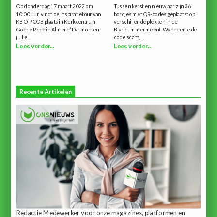
Op donderdag 17 maart 2022 om
Tussen kerst en nieuwjaar zijn 36
10:00 uur, vindt de Inspiratietour van
bordjes met QR-codes geplaatst op
KBO-PCOB plaats in Kerkcentrum
verschillende plekken in de
Goede Rede in Almere.‘Dat moeten
Blaricummermeent. Wanneer je de
jullie...
code scant,...
Lees verder...
Lees verder...
Recente Artikelen
Redactie Medewerker voor onze magazines, platformen en