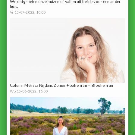
We ontgroeien onze huizen of vallen uit liefde voor een ander
huis.
Vr 15-07-2022, 10:00
Column Melissa Nijdam: Zomer + bohemian = ‘Bloohemian’
Wo 15-06-2022, 16:00