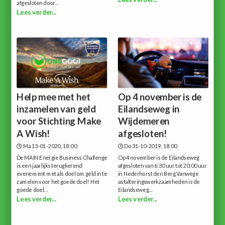
afgesloten door...
Lees verder...
Help mee met het
Op 4 november is de
inzamelen van geld
Eilandseweg in
voor Stichting Make
Wijdemeren
A Wish!
afgesloten!
Ma 13-01-2020, 18:00
Do 31-10-2019, 18:00
De MAIN Energie Business Challenge
Op 4 november is de Eilandseweg
is een jaarlijks terugkerend
afgesloten van 6:30 uur tot 20:00 uur
evenement met als doel om geld in te
in Nederhorst den Berg.Vanwege
zamelen voor het goede doel! Het
asfalteringswerkzaamheden is de
goede doel...
Eilandseweg...
Lees verder...
Lees verder...