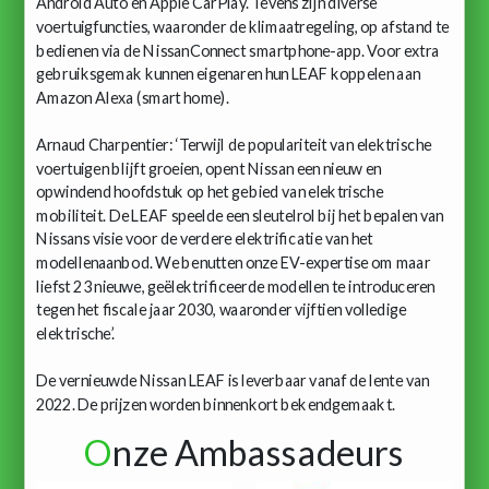
Android Auto en Apple CarPlay. Tevens zijn diverse
voertuigfuncties, waaronder de klimaatregeling, op afstand te
bedienen via de NissanConnect smartphone-app. Voor extra
gebruiksgemak kunnen eigenaren hun LEAF koppelen aan
Amazon Alexa (smart home).
Arnaud Charpentier: ‘Terwijl de populariteit van elektrische
voertuigen blijft groeien, opent Nissan een nieuw en
opwindend hoofdstuk op het gebied van elektrische
mobiliteit. De LEAF speelde een sleutelrol bij het bepalen van
Nissans visie voor de verdere elektrificatie van het
modellenaanbod. We benutten onze EV-expertise om maar
liefst 23 nieuwe, geëlektrificeerde modellen te introduceren
tegen het fiscale jaar 2030, waaronder vijftien volledige
elektrische.’
De vernieuwde Nissan LEAF is leverbaar vanaf de lente van
2022. De prijzen worden binnenkort bekendgemaakt.
O
nze Ambassadeurs