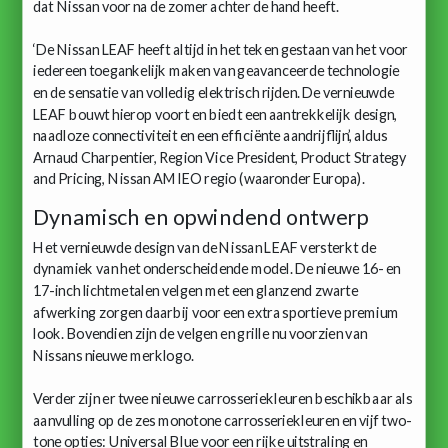
dat Nissan voor na de zomer achter de hand heeft.
‘De Nissan LEAF heeft altijd in het teken gestaan ​​van het voor
iedereen toegankelijk maken van geavanceerde technologie
en de sensatie van volledig elektrisch rijden. De vernieuwde
LEAF bouwt hierop voort en biedt een aantrekkelijk design,
naadloze connectiviteit en een efficiënte aandrijflijn’, aldus
Arnaud Charpentier, Region Vice President, Product Strategy
and Pricing, Nissan AMIEO regio (waaronder Europa).
Dynamisch en opwindend ontwerp
Het vernieuwde design van de Nissan LEAF versterkt de
dynamiek van het onderscheidende model. De nieuwe 16- en
17-inch lichtmetalen velgen met een glanzend zwarte
afwerking zorgen daarbij voor een extra sportieve premium
look. Bovendien zijn de velgen en grille nu voorzien van
Nissans nieuwe merklogo.
Verder zijn er twee nieuwe carrosseriekleuren beschikbaar als
aanvulling op de zes monotone carrosseriekleuren en vijf two-
tone opties: Universal Blue voor een rijke uitstraling en