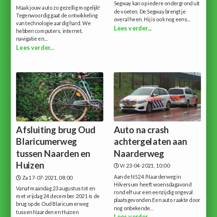
Segway kan op iedere ondergrond uit
Maak jouw auto zo gezellig mogelijk!
de voeten. De Segway brengt je
Tegenwoordig gaat de ontwikkeling
overal heen. Hij is ook nog eens...
van technologie aardig hard. We
Lees verder...
hebben computers, internet,
navigatie en...
Lees verder...
Afsluiting brug Oud
Auto na crash
Blaricumerweg
achtergelaten aan
tussen Naarden en
Naarderweg
Huizen
Vr 23-04-2021, 10:00
Aan de N524 /Naarderweg in
Za 17-07-2021, 08:00
Hilversum heeft woensdagavond
Vanaf maandag 23 augustus tot en
rond elf uur een eenzijdig ongeval
met vrijdag 24 december 2021 is de
plaatsgevonden.Een auto raakte door
brug op de Oud Blaricumerweg
nog onbekende...
tussen Naarden en Huizen
Lees verder...