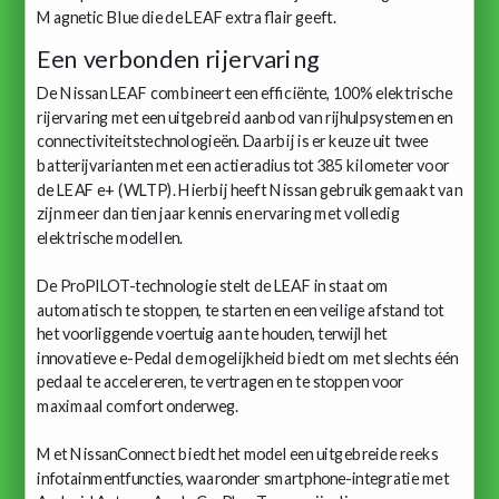
Magnetic Blue die de LEAF extra flair geeft.
Een verbonden rijervaring
De Nissan LEAF combineert een efficiënte, 100% elektrische
rijervaring met een uitgebreid aanbod van rijhulpsystemen en
connectiviteitstechnologieën. Daarbij is er keuze uit twee
batterijvarianten met een actieradius tot 385 kilometer voor
de LEAF e+ (WLTP). Hierbij heeft Nissan gebruikgemaakt van
zijn meer dan tien jaar kennis en ervaring met volledig
elektrische modellen.
De ProPILOT-technologie stelt de LEAF in staat om
automatisch te stoppen, te starten en een veilige afstand tot
het voorliggende voertuig aan te houden, terwijl het
innovatieve e-Pedal de mogelijkheid biedt om met slechts één
pedaal te accelereren, te vertragen en te stoppen voor
maximaal comfort onderweg.
Met NissanConnect biedt het model een uitgebreide reeks
infotainmentfuncties, waaronder smartphone-integratie met