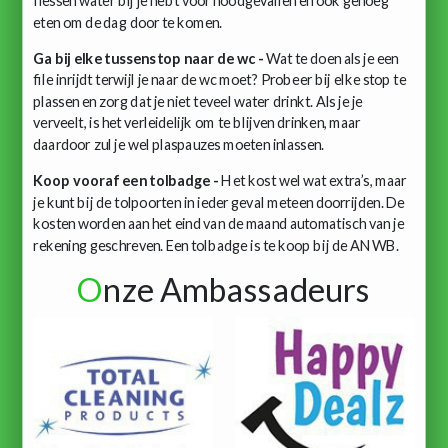
flessen water bij je hebt voor noodgevallen en ook genoeg
eten om de dag door te komen.
Ga bij elke tussenstop naar de wc -
Wat te doen als je een
file inrijdt terwijl je naar de wc moet? Probeer bij elke stop te
plassen en zorg dat je niet teveel water drinkt. Als je je
verveelt, is het verleidelijk om te blijven drinken, maar
daardoor zul je wel plaspauzes moeten inlassen.
Koop vooraf een tolbadge -
Het kost wel wat extra’s, maar
je kunt bij de tolpoorten in ieder geval meteen doorrijden. De
kosten worden aan het eind van de maand automatisch van je
rekening geschreven. Een tolbadge is te koop bij de ANWB.
O
nze Ambassadeurs