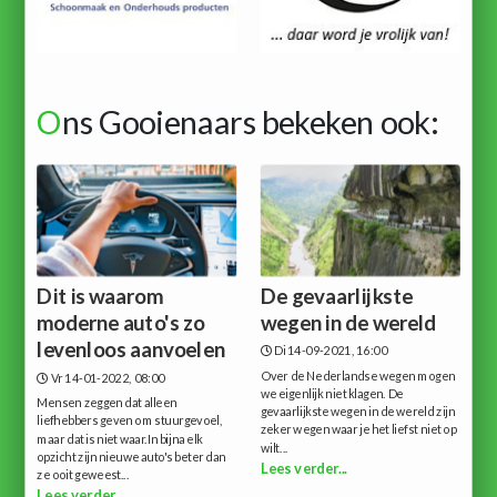
O
ns Gooienaars bekeken ook:
Dit is waarom
De gevaarlijkste
moderne auto's zo
wegen in de wereld
levenloos aanvoelen
Di 14-09-2021, 16:00
Over de Nederlandse wegen mogen
Vr 14-01-2022, 08:00
we eigenlijk niet klagen. De
Mensen zeggen dat alleen
gevaarlijkste wegen in de wereld zijn
liefhebbers geven om stuurgevoel,
zeker wegen waar je het liefst niet op
maar dat is niet waar.In bijna elk
wilt...
opzicht zijn nieuwe auto's beter dan
Lees verder...
ze ooit geweest...
Lees verder...