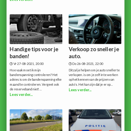
Handige tips voor je
Verkoop zo sneller je
banden!
auto.
Vr 27-08-2021, 20:00
Do 26-08-2021, 22:00
Hoe vaak moet ik mijn
Dit zal je helpen om je auto sneller te
bandenspanning controleren? Het
verkopen. is om je zelf in te werken
advies is om de bandenspanning elke
op het kennen van de prijzen van
maand te controleren. Vergeet ook
auto’s. Het kan zijn dat je er op...
de reserveband niet!...
Lees verder...
Lees verder...