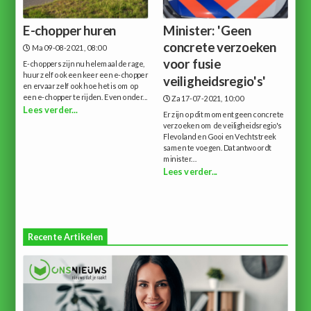
E-chopper huren
Minister: 'Geen
concrete verzoeken
Ma 09-08-2021, 08:00
voor fusie
E-choppers zijn nu helemaal de rage,
huur zelf ook een keer een e-chopper
veiligheidsregio's'
en ervaar zelf ook hoe het is om op
een e-chopper te rijden. Even onder...
Za 17-07-2021, 10:00
Lees verder...
Er zijn op dit moment geen concrete
verzoeken om de veiligheidsregio's
Flevoland en Gooi en Vechtstreek
samen te voegen. Dat antwoordt
minister...
Lees verder...
Recente Artikelen