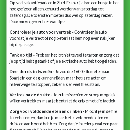
Op veel vakantieparken in Zuid-Frankrijk kan een huisje in het
hoogseizoen alleen gehuurd worden van zaterdag tot
zaterdag. De toeristen moeten dus wel op zaterdag reizen.
Daarom volgen er hier wat tips:
Controleer je auto voor vertrek -
Controleer je auto
voordat je vertrekt of nog beter laat hem nog even nakijken
bij de garage.
Tank op tijd -
Probeer het lot niet teveel te tarten en zorg dat
je op tijd hebt getankt of je elektrische auto hebt opgeladen.
Deel de reis in tweeën -
Je zou die 1600 kilometer naar
Spanje in een dag kunnen rijden, maar het is relaxter om
halverwege te stoppen, zeker als er veel files staan.
Vertrek na de drukte -
Je zult misschien zo vroeg mogelijk
willen vertrekken, maar je bent niet de enige met die tactiek.
Zorg voor voldoende eten en drinken -
Mocht je in de file
terechtkomen, dan kun je maar beter voldoende eten en
drinken aan boord hebben. Zorg dat je in ieder geval een paar