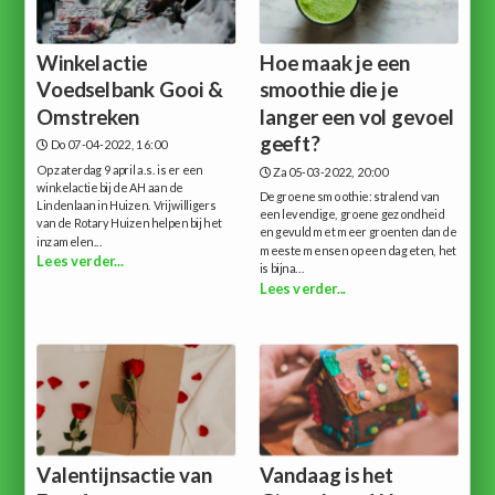
Winkelactie
Hoe maak je een
Voedselbank Gooi &
smoothie die je
Omstreken
langer een vol gevoel
geeft?
Do 07-04-2022, 16:00
Op zaterdag 9 april a.s. is er een
Za 05-03-2022, 20:00
winkelactie bij de AH aan de
De groene smoothie: stralend van
Lindenlaan in Huizen. Vrijwilligers
een levendige, groene gezondheid
van de Rotary Huizen helpen bij het
en gevuld met meer groenten dan de
inzamelen...
meeste mensen op een dag eten, het
Lees verder...
is bijna...
Lees verder...
Valentijnsactie van
Vandaag is het