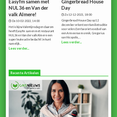
Easyfm samen met
Gingerbread House
NUL36 en Van der
Day
valk Almere!
Zo 12-12-2021, 18:00
Gingerbread House Day op 12
Do 10-02-2022, 14:00
december erkent een familietraditie
Het is bijna Valentijnsdag en daarom
voor velen.Een favoriet voedsel van
heeft Easyfm samen met restaurant
een Armeense monnik, Gregorius
NUL36 en Van der valk Almere een
van Nicopolis,...
super leuke actie bedacht!Je kunt
Lees verder...
namelijk...
Lees verder...
Recente Artikelen