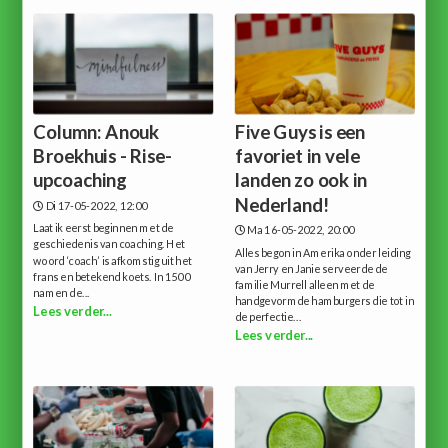
Column: Anouk
Five Guys is een
Broekhuis - Rise-
favoriet in vele
upcoaching
landen zo ook in
Nederland!
Di 17-05-2022, 12:00
Laat ik eerst beginnen met de
Ma 16-05-2022, 20:00
geschiedenis van coaching. Het
Alles begon in Amerika onder leiding
woord ‘coach’ is afkomstig uit het
van Jerry en Janie serveerde de
frans en betekend koets. In 1500
familie Murrell alleen met de
namen de...
handgevormde hamburgers die tot in
Lees verder...
de perfectie...
Lees verder...