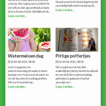
De lucht in Nederland wordt steeds
De astronomische lente begint op het
schoner. We realiseren in 2030 47%
noordelijk halfrond meestal op 20...
tot 52% minder gezondheidsschade
Lees verder...
door schonere lucht. Dat blijkt uit de...
Lees verder...
Watermeloen dag
Pittige poffertjes
Di 03-08-2021, 08:00
Do 03-06-2021, 08:00
Het is 3 augustus en
Dit recept komt uit het aller
watermeloendag.De watermeloen
makkelijkste Disney familie kookboek
bestaat voor 92 procent uit water en
ter wereld!Dit recept met pittige
zit ook boordevol voedingsstoffen.
poffertjes is gebaseerd op het
Elke verfrissende hap...
sprookje van...
Lees verder...
Lees verder...