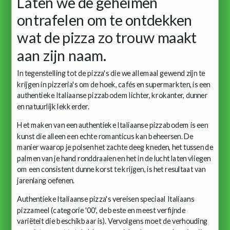
Laten we de geheimen
ontrafelen om te ontdekken
wat de pizza zo trouw maakt
aan zijn naam.
In tegenstelling tot de pizza's die we allemaal gewend zijn te
krijgen in pizzeria's om de hoek, cafés en supermarkten, is een
authentieke Italiaanse pizzabodem lichter, krokanter, dunner
en natuurlijk lekkerder.
Het maken van een authentieke Italiaanse pizzabodem is een
kunst die alleen een echte romanticus kan beheersen. De
manier waarop je polsen het zachte deeg kneden, het tussen de
palmen van je hand ronddraaien en het in de lucht laten vliegen
om een ​​consistent dunne korst te krijgen, is het resultaat van
jarenlang oefenen.
Authentieke Italiaanse pizza's vereisen speciaal Italiaans
pizzameel (categorie '00', de beste en meest verfijnde
variëteit die beschikbaar is). Vervolgens moet de verhouding