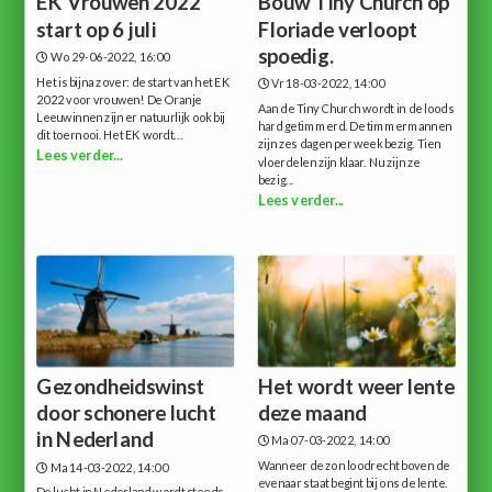
EK Vrouwen 2022
Bouw Tiny Church op
start op 6 juli
Floriade verloopt
spoedig.
Wo 29-06-2022, 16:00
Het is bijna zover: de start van het EK
Vr 18-03-2022, 14:00
2022 voor vrouwen! De Oranje
Aan de Tiny Church wordt in de loods
Leeuwinnen zijn er natuurlijk ook bij
hard getimmerd. De timmermannen
dit toernooi. Het EK wordt...
zijn zes dagen per week bezig. Tien
Lees verder...
vloerdelen zijn klaar. Nu zijn ze
bezig...
Lees verder...
Gezondheidswinst
Het wordt weer lente
door schonere lucht
deze maand
in Nederland
Ma 07-03-2022, 14:00
Wanneer de zon loodrecht boven de
Ma 14-03-2022, 14:00
evenaar staat begint bij ons de lente.