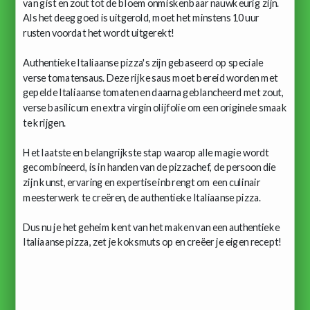
van gist en zout tot de bloem onmiskenbaar nauwkeurig zijn.
Als het deeg goed is uitgerold, moet het minstens 10 uur
rusten voordat het wordt uitgerekt!
Authentieke Italiaanse pizza's zijn gebaseerd op speciale
verse tomatensaus. Deze rijke saus moet bereid worden met
gepelde Italiaanse tomaten en daarna geblancheerd met zout,
verse basilicum en extra virgin olijfolie om een ​​originele smaak
te krijgen.
Het laatste en belangrijkste stap waarop alle magie wordt
gecombineerd, is in handen van de pizzachef, de persoon die
zijn kunst, ervaring en expertise inbrengt om een ​​culinair
meesterwerk te creëren, de authentieke Italiaanse pizza.
Dus nu je het geheim kent van het maken van een authentieke
Italiaanse pizza, zet je koksmuts op en creëer je eigen recept!