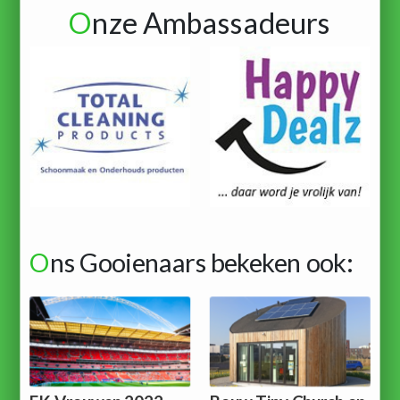
O
nze Ambassadeurs
O
ns Gooienaars bekeken ook: