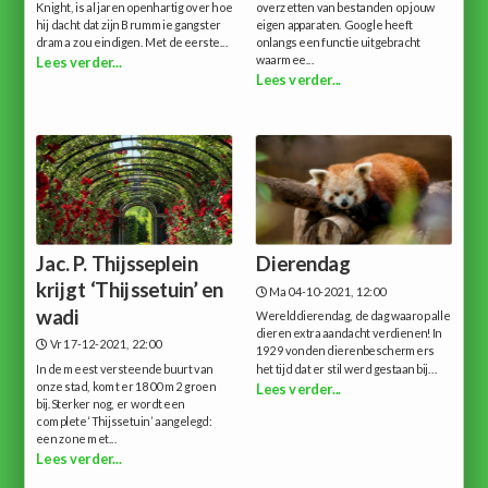
Knight, is al jaren openhartig over hoe
overzetten van bestanden op jouw
hij dacht dat zijn Brummie gangster
eigen apparaten. Google heeft
drama zou eindigen. Met de eerste...
onlangs een functie uitgebracht
waarmee...
Lees verder...
Lees verder...
Jac. P. Thijsseplein
Dierendag
krijgt ‘Thijssetuin’ en
Ma 04-10-2021, 12:00
wadi
Werelddierendag, de dag waarop alle
dieren extra aandacht verdienen!In
Vr 17-12-2021, 22:00
1929 vonden dierenbeschermers
In de meest versteende buurt van
het tijd dat er stil werd gestaan bij...
onze stad, komt er 1800 m2 groen
Lees verder...
bij.Sterker nog, er wordt een
complete ‘Thijssetuin’ aangelegd:
een zone met...
Lees verder...