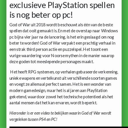
exclusieve PlayStation spellen
is nog beter op pc!
God of War uit 2018 wordt beschouwt als één van de beste
spellen dat ooit gemaakt is. En met de overstap naar Windows
pc bijna vier jaar na de lancering, is het erin geslaagd om nog
beter te worden! God of War verpakt een prachtig verhaal in
een strak third person actie en puzzelspel. Het toont een
vurige waardering voor Noorse mythen in de manier waarop
deze goden tot meeslepende personages maakt.
Het heeft RPG systemen, op verhalen gebaseerde verkenning,
unieke wapens en vertelkunst uit verschillende soorten games
en voegt ze allemaal perfect samen. Het is een wonder van
modern gamedesign, maar het is al jaren aan PlayStation
geketend, waardoor zowel het technische potentieel als het
aantal mensen dat het kan ervaren, wordt beperkt.
Hieronder is er een video te bekijken waarin God of War wordt
vergeleken tussen PS4 en PC!