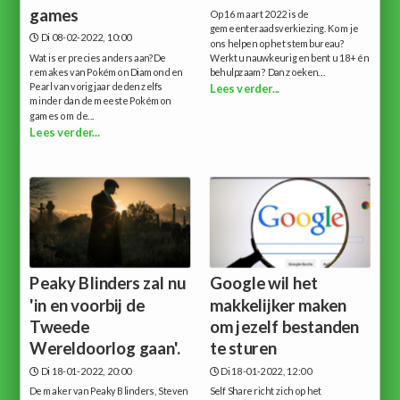
games
Op 16 maart 2022 is de
gemeenteraadsverkiezing. Kom je
Di 08-02-2022, 10:00
ons helpen op het stembureau?
Wat is er precies anders aan?De
Werkt u nauwkeurig en bent u 18+ én
remakes van Pokémon Diamond en
behulpzaam? Dan zoeken...
Pearl van vorig jaar deden zelfs
Lees verder...
minder dan de meeste Pokémon
games om de...
Lees verder...
Peaky Blinders zal nu
Google wil het
'in en voorbij de
makkelijker maken
Tweede
om jezelf bestanden
Wereldoorlog gaan'.
te sturen
Di 18-01-2022, 20:00
Di 18-01-2022, 12:00
De maker van Peaky Blinders, Steven
Self Share richt zich op het