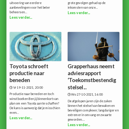
uitvoering van eerdere
grote gevolgen gehad op de
aanbevelingen voor het beter
inkomsten van onze...
beheersen...
Lees verder...
Lees verder...
Toyota schroeft
Grapperhaus neemt
productie naar
adviesrapport
beneden
‘Toekomstbestendig
stelsel...
Vr 19-11-2021, 20:00
Productie naar beneden en toch
Wo 27-10-2021, 16:00
winst boeken Ben jij binnenkort van
De afgelopen jaren zijn de zaken
plan om een Toyota aan te schaffen?
binnen het stelsel van bewaken en
De kans is aanwezig dat je misschien
beveiligen complexer, langduriger en
even...
extremer in omvang en zwaarte
Lees verder...
geworden....
Lees verder...