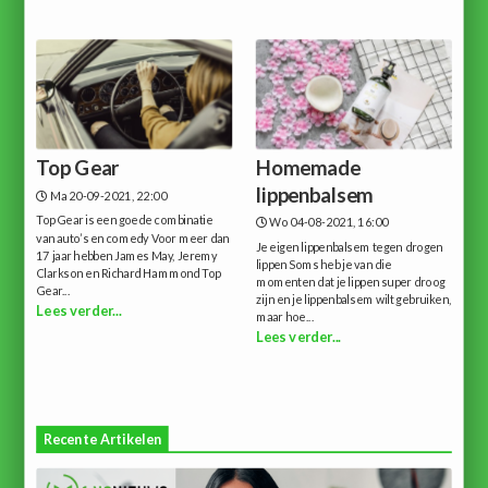
Top Gear
Homemade
lippenbalsem
Ma 20-09-2021, 22:00
Top Gear is een goede combinatie
Wo 04-08-2021, 16:00
van auto’s en comedy Voor meer dan
Je eigen lippenbalsem tegen drogen
17 jaar hebben James May, Jeremy
lippen Soms heb je van die
Clarkson en Richard Hammond Top
momenten dat je lippen super droog
Gear...
zijn en je lippenbalsem wilt gebruiken,
Lees verder...
maar hoe...
Lees verder...
Recente Artikelen