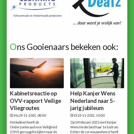
O
ns Gooienaars bekeken ook:
Kabinetsreactie op
Help Kanjer Wens
OVV-rapport Veilige
Nederland naar 5-
Vliegroutes
jarig jubileum
Ma 29-11-2021, 08:00
Di 23-11-2021, 10:00
Het kabinet heeft de
Op 14 februari 2022 viert Kanjer
Onderzoeksraad voor Veiligheid
Wens Nederland haar 1e lustrum.
(OVV) gevraagd te kijken naar de
Echter de corona pandemie heeft