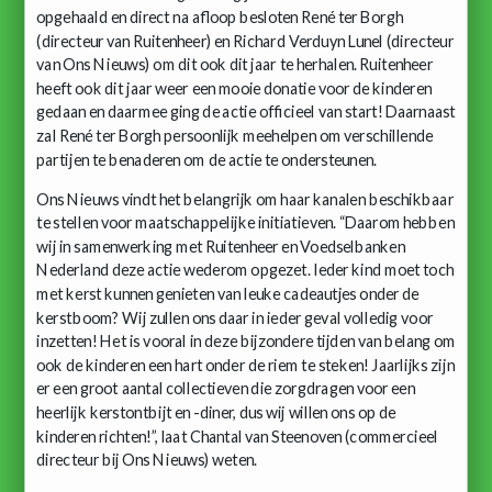
opgehaald en direct na afloop besloten René ter Borgh
(directeur van Ruitenheer) en Richard Verduyn Lunel (directeur
van Ons Nieuws) om dit ook dit jaar te herhalen. Ruitenheer
heeft ook dit jaar weer een mooie donatie voor de kinderen
gedaan en daarmee ging de actie officieel van start! Daarnaast
zal René ter Borgh persoonlijk meehelpen om verschillende
partijen te benaderen om de actie te ondersteunen.
Ons Nieuws vindt het belangrijk om haar kanalen beschikbaar
te stellen voor maatschappelijke initiatieven. “Daarom hebben
wij in samenwerking met Ruitenheer en Voedselbanken
Nederland deze actie wederom opgezet. Ieder kind moet toch
met kerst kunnen genieten van leuke cadeautjes onder de
kerstboom? Wij zullen ons daar in ieder geval volledig voor
inzetten! Het is vooral in deze bijzondere tijden van belang om
ook de kinderen een hart onder de riem te steken! Jaarlijks zijn
er een groot aantal collectieven die zorgdragen voor een
heerlijk kerstontbijt en -diner, dus wij willen ons op de
kinderen richten!”, laat Chantal van Steenoven (commercieel
directeur bij Ons Nieuws) weten.