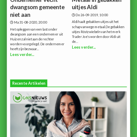
dwangsom gemeente
uitjes Aldi
niet aan
Do 26-09-2019, 10:00
Aldi haalt gebakken uitjes uit het
Ma 31-08-2020, 20:00
schap vanwege metaal.De gebakken
Het opleggen van een last onder
uitjes Röstzwiebeln van het merk
dwangsom aan een ondernemer uit
Trader Joe’s worden door Aldi uit
Huizen zal niet aan de rechter
de...
worden voorgelegd. De ondernemer
Lees verder...
heeft zijn bezwaar...
Lees verder...
Recente Artikelen