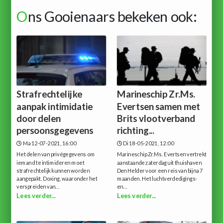
O
ns Gooienaars bekeken ook:
Strafrechtelijke
Marineschip Zr.Ms.
aanpak intimidatie
Evertsen samen met
door delen
Brits vlootverband
persoonsgegevens
richting...
Ma 12-07-2021, 16:00
Di 18-05-2021, 12:00
Het delen van privégegevens om
Marineschip Zr.Ms. Evertsen vertrekt
iemand te intimideren moet
aanstaande zaterdag uit thuishaven
strafrechtelijk kunnen worden
Den Helder voor een reis van bijna 7
aangepakt. Doxing, waaronder het
maanden. Het luchtverdedigings-
verspreiden van...
en...
Lees verder...
Lees verder...