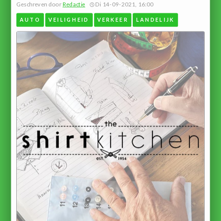
Geschreven door
Redactie
Di 14-09-2021, 16:00
AUTO
VEILIGHEID
VERKEER
LANDELIJK