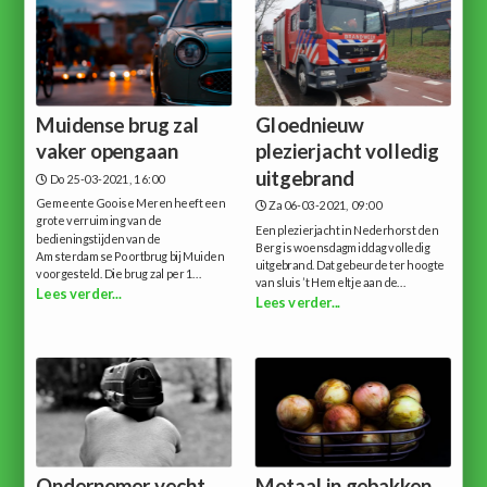
Muidense brug zal
Gloednieuw
vaker opengaan
plezierjacht volledig
uitgebrand
Do 25-03-2021, 16:00
Gemeente Gooise Meren heeft een
Za 06-03-2021, 09:00
grote verruiming van de
Een plezierjacht in Nederhorst den
bedieningstijden van de
Berg is woensdagmiddag volledig
Amsterdamse Poortbrug bij Muiden
uitgebrand. Dat gebeurde ter hoogte
voorgesteld. Die brug zal per 1...
van sluis ’t Hemeltje aan de...
Lees verder...
Lees verder...
Ondernemer vecht
Metaal in gebakken