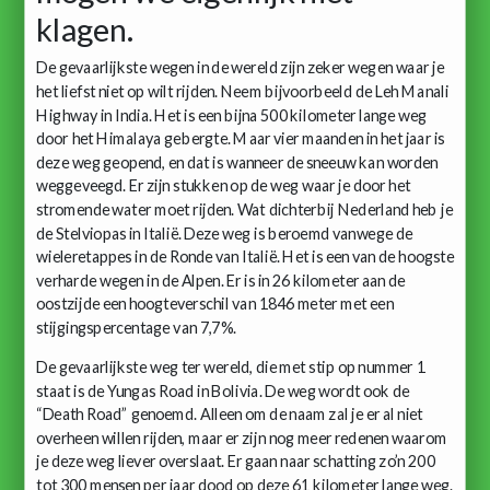
klagen.
De gevaarlijkste wegen in de wereld zijn zeker wegen waar je
het liefst niet op wilt rijden. Neem bijvoorbeeld de Leh Manali
Highway in India. Het is een bijna 500 kilometer lange weg
door het Himalaya gebergte. Maar vier maanden in het jaar is
deze weg geopend, en dat is wanneer de sneeuw kan worden
weggeveegd. Er zijn stukken op de weg waar je door het
stromende water moet rijden. Wat dichterbij Nederland heb je
de Stelviopas in Italië. Deze weg is beroemd vanwege de
wieleretappes in de Ronde van Italië. Het is een van de hoogste
verharde wegen in de Alpen. Er is in 26 kilometer aan de
oostzijde een hoogteverschil van 1846 meter met een
stijgingspercentage van 7,7%.
De gevaarlijkste weg ter wereld, die met stip op nummer 1
staat is de Yungas Road in Bolivia. De weg wordt ook de
“Death Road” genoemd. Alleen om de naam zal je er al niet
overheen willen rijden, maar er zijn nog meer redenen waarom
je deze weg liever overslaat. Er gaan naar schatting zo’n 200
tot 300 mensen per jaar dood op deze 61 kilometer lange weg.