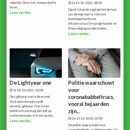
vakantie. Door een nieuwe taal te
Za 15-01-2022, 08:00
leren...
David Colombo zegt dat het de fout
Lees verder...
van de eigenaar is, niet een
kwetsbaarheid in de
infrastructuur.Een jonge hacker en
IT-beveiligingsonderzoeker...
Lees verder...
De Lightyear one
Politie waarschuwt
voor
Vr 01-10-2021, 10:00
coronababbeltrucs,
De Lightyear one is de meest
duurzaamste auto op de
vooral bejaarden
wereld.Lightyear One is een
zijn...
elektrisch voertuig dat rijdt op
zonnenenergie, met een groot...
Do 10-12-2020, 22:00
Lees verder...
De politie waarschuwt voor
coronababbeltrucs bij bejaarden. De