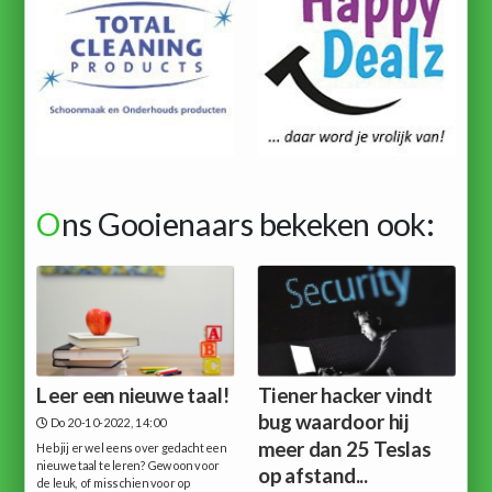
O
ns Gooienaars bekeken ook:
Leer een nieuwe taal!
Tiener hacker vindt
bug waardoor hij
Do 20-10-2022, 14:00
meer dan 25 Teslas
Heb jij er wel eens over gedacht een
nieuwe taal te leren? Gewoon voor
op afstand...
de leuk, of misschien voor op