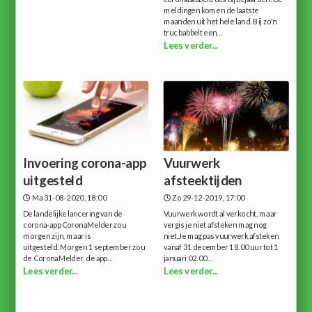
meldingen komen de laatste
maanden uit het hele land. Bij zo'n
truc babbelt een...
Lees verder...
Invoering corona-app
Vuurwerk
uitgesteld
afsteektijden
Ma 31-08-2020, 18:00
Zo 29-12-2019, 17:00
De landelijke lancering van de
Vuurwerk wordt al verkocht, maar
corona-app CoronaMelder zou
vergis je niet afsteken mag nog
morgen zijn, maar is
niet.Je mag pas vuurwerk afsteken
uitgesteld. Morgen 1 september zou
vanaf 31 december 18.00 uur tot 1
de CoronaMelder, de app...
januari 02.00...
Lees verder...
Lees verder...