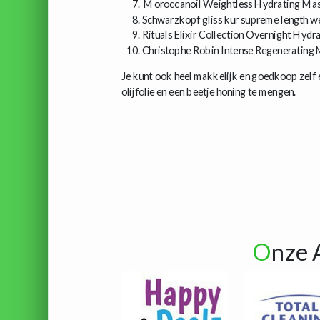
Moroccanoil Weightless Hydrating Ma
Schwarzkopf gliss kur supreme length w
Rituals Elixir Collection Overnight Hyd
Christophe Robin Intense Regenerating 
Je kunt ook heel makkelijk en goedkoop zel
olijfolie en een beetje honing te mengen.
O
nze 