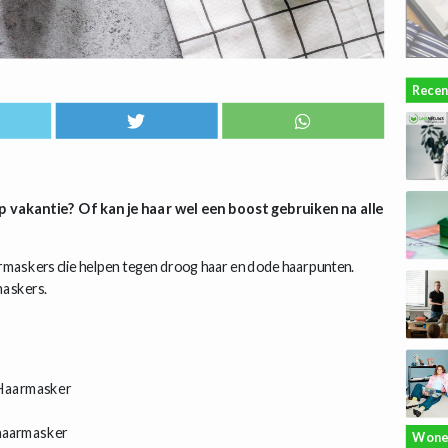
Recen
p vakantie? Of kan je haar wel een boost gebruiken na alle
maskers die helpen tegen droog haar en dode haarpunten.
maskers.
k
 Haarmasker
r haarmasker
Wone