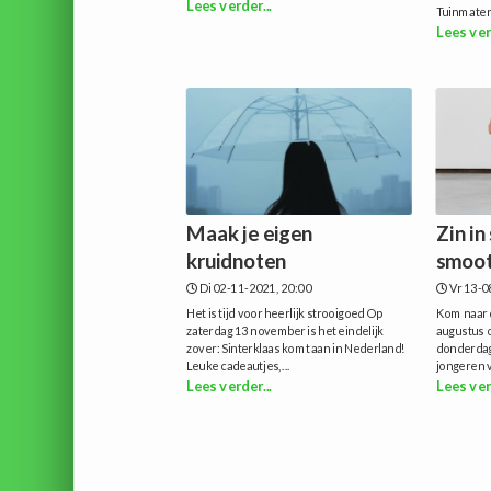
Lees verder...
Tuinmateri
Lees ver
Maak je eigen
Zin in
kruidnoten
smoot
Di 02-11-2021, 20:00
Vr 13-0
Het is tijd voor heerlijk strooigoed Op
Kom naar 
zaterdag 13 november is het eindelijk
augustus 
zover: Sinterklaas komt aan in Nederland!
donderdag
Leuke cadeautjes,...
jongeren va
Lees verder...
Lees ver