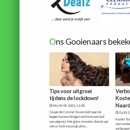
O
ns Gooienaars bekek
Tips voor uitgroei
Verbo
tijdens de lockdown!
Koste
Naar
Wo 05-01-2022, 12:00
Coupe de Corona! Nu we niet naar de
Za 20-1
kapper kunnen krijgen veel mensen last
Koster Tu
van uitgroei. Het grijze monster doemt op!
een verbo
Om er toch verzorgt uit te...
verbouwin