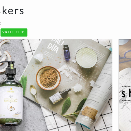
skers
0
VRIJE TIJD