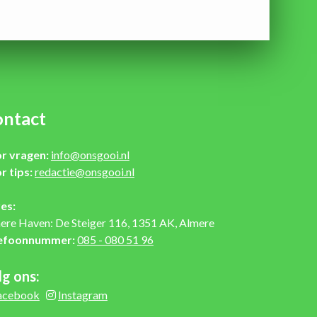
ntact
r vragen:
info@onsgooi.nl
r tips:
redactie@onsgooi.nl
es:
ere Haven: De Steiger 116, 1351 AK, Almere
efoonnummer:
085 - 080 51 96
lg ons:
acebook
Instagram