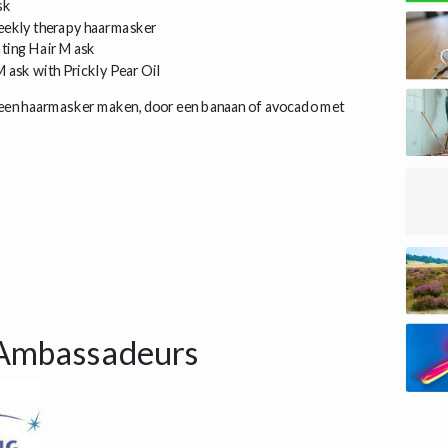
sk
eekly therapy haarmasker
rating Hair Mask
Mask with Prickly Pear Oil
f een haarmasker maken, door een banaan of avocado met
Ambassadeurs