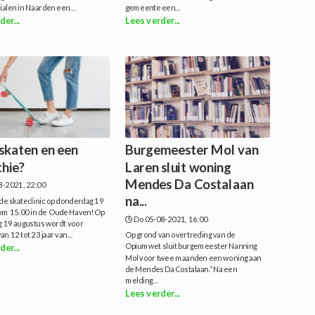
alen in Naarden een...
gemeente een...
der...
Lees verder...
 skaten en een
Burgemeester Mol van
hie?
Laren sluit woning
Mendes Da Costalaan
8-2021, 22:00
na...
de skateclinic op donderdag 19
om 15.00 in de Oude Haven!Op
Do 05-08-2021, 16:00
 19 augustus wordt voor
n 12 tot 23 jaar van...
Op grond van overtreding van de
Opiumwet sluit burgemeester Nanning
der...
Mol voor twee maanden een woning aan
de Mendes Da Costalaan.“Na een
melding...
Lees verder...