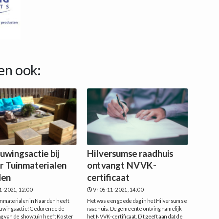
en ook:
uwingsactie bij
Hilversumse raadhuis
r Tuinmaterialen
ontvangt NVVK-
den
certificaat
1-2021, 12:00
Vr 05-11-2021, 14:00
inmaterialen in Naarden heeft
Het was een goede dag in het Hilversumse
uwingsactie!Gedurende de
raadhuis. De gemeente ontving namelijk
g van de showtuin heeft Koster
het NVVK-certificaat. Dit geeft aan dat de