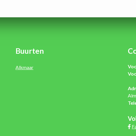
Buurten
Co
Voo
Alkmaar
Voo
Adr
Alm
Tel
Vo
F