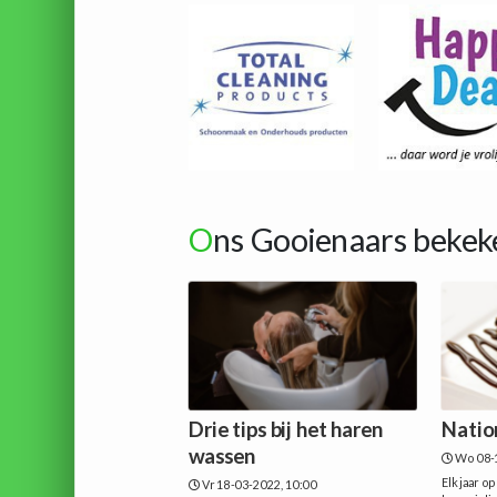
O
ns Gooienaars bekek
Drie tips bij het haren
Natio
wassen
Wo 08-
Elk jaar o
Vr 18-03-2022, 10:00