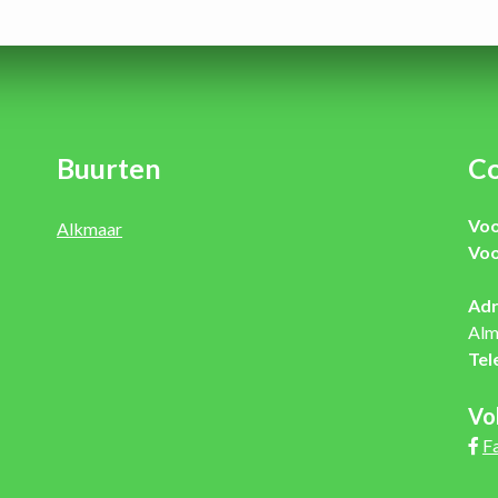
Buurten
Co
Voo
Alkmaar
Voo
Adr
Alm
Tel
Vo
F