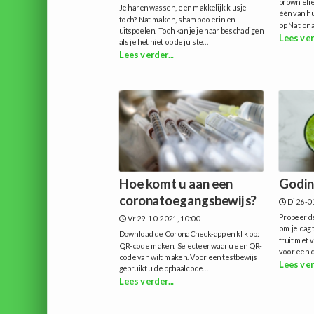
brownielie
Je haren wassen, een makkelijk klusje
één van h
toch? Nat maken, shampoo erin en
op Nationa
uitspoelen. Toch kan je je haar beschadigen
Lees ver
als je het niet op de juiste...
Lees verder...
Hoe komt u aan een
Godin
coronatoegangsbewijs?
Di 26-0
Probeer d
Vr 29-10-2021, 10:00
om je dag 
Download de CoronaCheck-app en klik op:
fruit met
QR-code maken. Selecteer waar u een QR-
voor een d
code van wilt maken. Voor een testbewijs
Lees ver
gebruikt u de ophaalcode...
Lees verder...