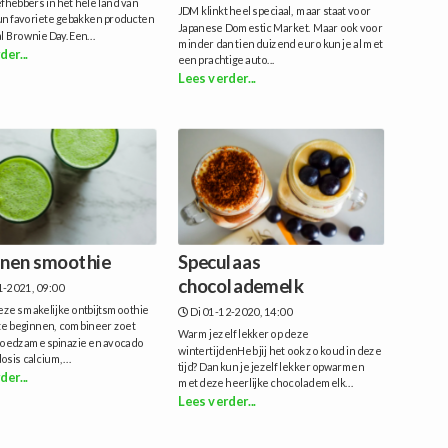
fhebbers in het hele land van
JDM klinkt heel speciaal, maar staat voor
un favoriete gebakken producten
Japanese Domestic Market. Maar ook voor
l Brownie Day.Een...
minder dan tien duizend euro kun je al met
der...
een prachtige auto...
Lees verder...
nen smoothie
Speculaas
chocolademelk
1-2021, 09:00
eze smakelijke ontbijtsmoothie
Di 01-12-2020, 14:00
te beginnen, combineer zoet
Warm jezelf lekker op deze
 voedzame spinazie en avocado
wintertijdenHeb jij het ook zo koud in deze
osis calcium,...
tijd? Dan kun je jezelf lekker opwarmen
der...
met deze heerlijke chocolademelk...
Lees verder...