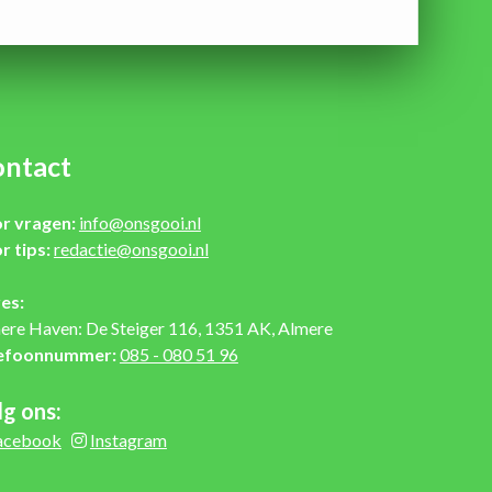
ntact
r vragen:
info@onsgooi.nl
r tips:
redactie@onsgooi.nl
es:
ere Haven: De Steiger 116, 1351 AK, Almere
efoonnummer:
085 - 080 51 96
lg ons:
acebook
Instagram