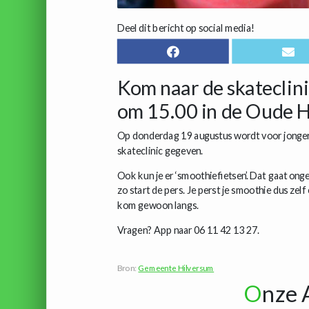
Deel dit bericht op social media!
Kom naar de skateclin
om 15.00 in de Oude 
Op donderdag 19 augustus wordt voor jongeren
skateclinic gegeven.
Ook kun je er ‘smoothiefietsen’. Dat gaat ongev
zo start de pers. Je perst je smoothie dus zelf
kom gewoon langs.
Vragen? App naar 06 11 42 13 27.
Bron:
Gemeente Hilversum
O
nze 