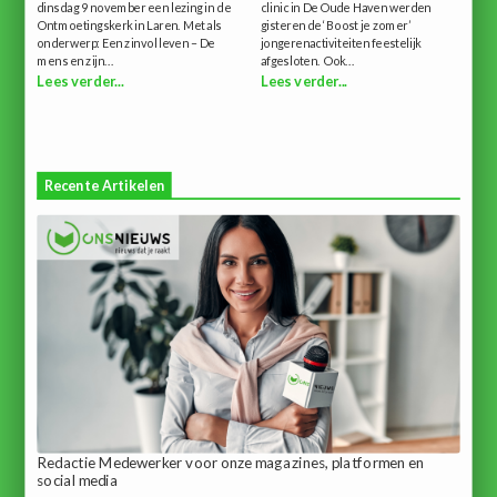
dinsdag 9 november een lezing in de
clinic in De Oude Haven werden
Ontmoetingskerk in Laren. Met als
gisteren de ‘Boost je zomer’
onderwerp: Een zinvol leven – De
jongerenactiviteiten feestelijk
mens en zijn...
afgesloten. Ook...
Lees verder...
Lees verder...
Recente Artikelen
Redactie Medewerker voor onze magazines, platformen en
social media