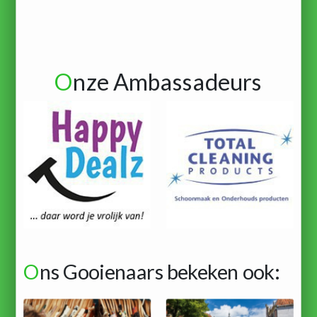
O
nze Ambassadeurs
O
ns Gooienaars bekeken ook: