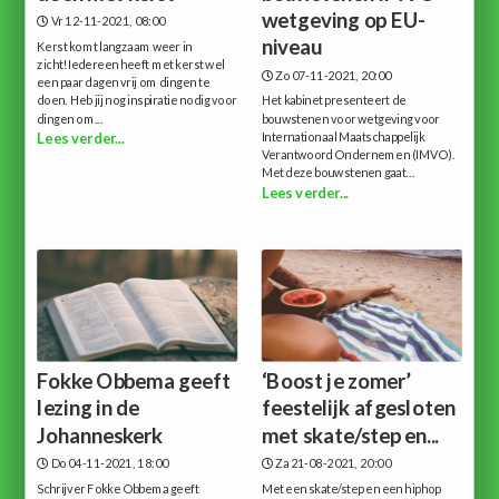
wetgeving op EU-
Vr 12-11-2021, 08:00
niveau
Kerst komt langzaam weer in
zicht!Iedereen heeft met kerst wel
Zo 07-11-2021, 20:00
een paar dagen vrij om dingen te
doen. Heb jij nog inspiratie nodig voor
Het kabinet presenteert de
dingen om...
bouwstenen voor wetgeving voor
Internationaal Maatschappelijk
Lees verder...
Verantwoord Ondernemen (IMVO).
Met deze bouwstenen gaat...
Lees verder...
Fokke Obbema geeft
‘Boost je zomer’
lezing in de
feestelijk afgesloten
Johanneskerk
met skate/step en...
Do 04-11-2021, 18:00
Za 21-08-2021, 20:00
Schrijver Fokke Obbema geeft
Met een skate/step en een hiphop