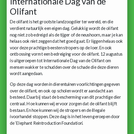
Internationale Dag van de
Olifant
De olifant is het grootste landzoogdier ter wereld, en die
verdient natuurlijk een eigen dag. Gelukkig wordt de olifant
nog niet zo bedreigd als de tijger of de neushoorn, maar je kan
helaas ook niet zeggen dat het goed gaat. Er liggen helaas ook
voor deze prachtige beesten stropers op de loer. En ook
ontbossing vormt een bedreiging voor de olifant. 12 augustus
is uitgeroepen tot Internationale Dag van de Olifant om
mensen wakker te schudden over de schade die deze dieren
wordt aangedaan.
Op deze dag worden in dierentuinen voorlichtingen gegeven
over de olifant, en ook op scholen wordt er aandacht aan
besteed. Daarbij staat de bescherming van dit prachtige dier
centraal. Hoe kunnen wij ervoor zorgen dat de olifant blijft
bestaan. En hoe kunnen wij de stropers en de illegale
ivoorhandel stoppen. Deze dag is in het leven geroepen door
de ‘Elephant Reintroduction Foundation’.