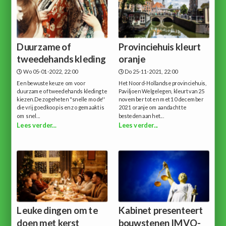
Duurzame of
Provinciehuis kleurt
tweedehands kleding
oranje
Wo 05-01-2022, 22:00
Do 25-11-2021, 22:00
Een bewuste keuze om voor
Het Noord-Hollandse provinciehuis,
duurzame of tweedehands kleding te
Paviljoen Welgelegen, kleurt van 25
kiezen.De zogeheten ''snelle mode''
november tot en met 10 december
die vrij goedkoop is en zo gemaakt is
2021 oranje om aandacht te
om snel...
besteden aan het...
Lees verder...
Lees verder...
Leuke dingen om te
Kabinet presenteert
doen met kerst
bouwstenen IMVO-