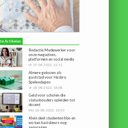
te Artikelen
Redactie Medewerker voor
onze magazines,
platformen en social media
Vr 15-04-2022, 12:11
Almere gekozen als
gaststad voor Hasbro
Spelendagen
Vr 18-08-2023, 18:08
Geld voor scholen die
statushouders opleiden tot
docent
Wo 16-08-2023, 10:30
Klein deel studenten hbo en
wo kan basisbeurs nog
aanvragen