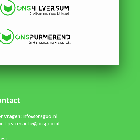
ntact
r vragen:
info@onsgooi.nl
r tips:
redactie@onsgooi.nl
es: