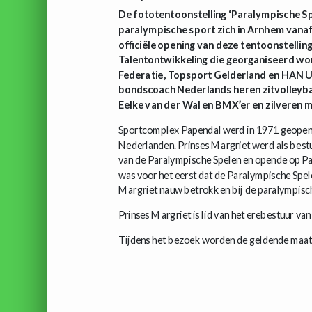
De fototentoonstelling ‘Paralympische Sp
paralympische sport zich in Arnhem vanaf
officiële opening van deze tentoonstellin
Talentontwikkeling die georganiseerd wo
Federatie, Topsport Gelderland en HAN U
bondscoach Nederlands heren zitvolleyb
Eelke van der Wal en BMX’er en zilveren 
Sportcomplex Papendal werd in 1971 geopend
Nederlanden. Prinses Margriet werd als bestu
van de Paralympische Spelen en opende op Pap
was voor het eerst dat de Paralympische Spele
Margriet nauw betrokken bij de paralympisch
Prinses Margriet is lid van het erebestuur va
Tijdens het bezoek worden de geldende maatre