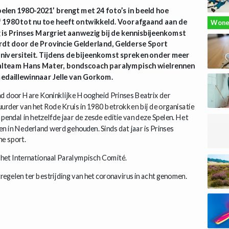
elen 1980-2021’ brengt met 24 foto’s in beeld hoe
 1980 tot nu toe heeft ontwikkeld. Voorafgaand aan de
Wone
g is Prinses Margriet aanwezig bij de kennisbijeenkomst
rdt door de Provincie Gelderland, Gelderse Sport
niversiteit. Tijdens de bijeenkomst spreken onder meer
alteam Hans Mater, bondscoach paralympisch wielrennen
medaillewinnaar Jelle van Gorkom.
 door Hare Koninklijke Hoogheid Prinses Beatrix der
urder van het Rode Kruis in 1980 betrokken bij de organisatie
endal in hetzelfde jaar de zesde editie van deze Spelen. Het
n in Nederland werd gehouden. Sinds dat jaar is Prinses
e sport.
n het Internationaal Paralympisch Comité.
gelen ter bestrijding van het coronavirus in acht genomen.