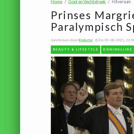
Home
Gooi en Vechtstreek
Hilversum
Prinses Margri
Paralympisch S
Geschreven door
Redactie
Do 05-08-2021, 22:0
BEAUTY & LIFESTYLE
KONINKLIJKE 