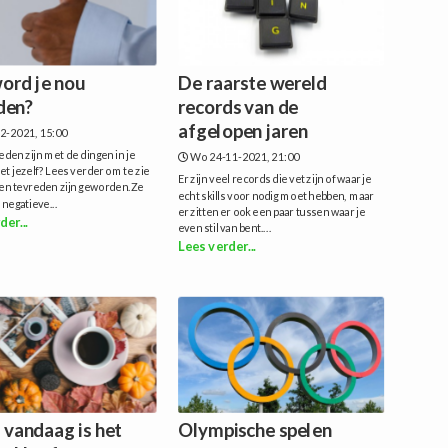
ord je nou
De raarste wereld
den?
records van de
afgelopen jaren
2-2021, 15:00
den zijn met de dingen in je
Wo 24-11-2021, 21:00
et jezelf? Lees verder om te zie
Er zijn veel records die vet zijn of waar je
n tevreden zijn geworden.Ze
echt skills voor nodig moet hebben, maar
 negatieve...
er zitten er ook een paar tussen waar je
der...
even stil van bent....
Lees verder...
 vandaag is het
Olympische spelen