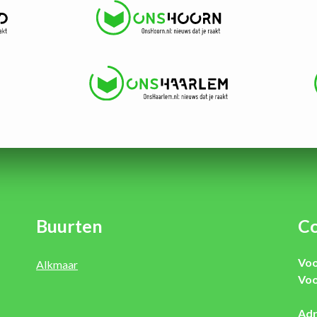
Buurten
Co
Voo
Alkmaar
Voo
Adr