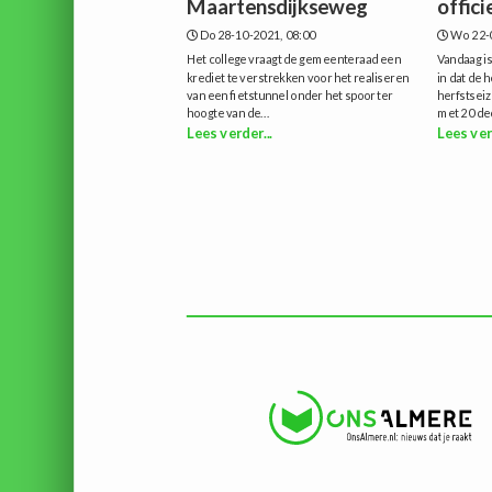
Maartensdijkseweg
offici
Do 28-10-2021, 08:00
Wo 22-
Het college vraagt de gemeenteraad een
Vandaag is
krediet te verstrekken voor het realiseren
in dat de 
van een fietstunnel onder het spoor ter
herfstseiz
hoogte van de...
met 20 dec
Lees verder...
Lees ver