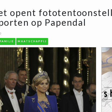
et opent fototentoonstel
porten op Papendal
0
FAMILIE
MAATSCHAPPIJ