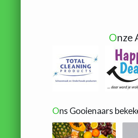
O
nze 
O
ns Gooienaars bekek