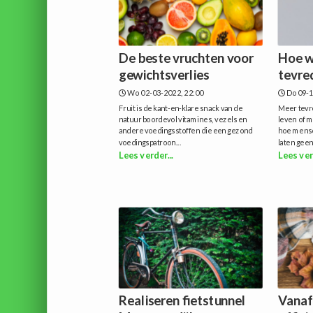
De beste vruchten voor
Hoe w
gewichtsverlies
tevre
Wo 02-03-2022, 22:00
Do 09-1
Fruit is de kant-en-klare snack van de
Meer tevre
natuur boordevol vitamines, vezels en
leven of m
andere voedingsstoffen die een gezond
hoe mense
voedingspatroon...
laten geen
Lees verder...
Lees ver
Realiseren fietstunnel
Vanaf