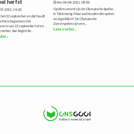
eel herfst
Wo 04-08-2021, 08:00
Op dit moment zijn de Olympische Spelen
09-2021, 14:00
in Tokio bezig. Maar wat houden die spelen
 het 22 september en dat houdt
nu eigenlijk in? De Olympische
herfst is begonnen.Het
Zomerspelen zijn een...
oen is van 22 september tot en
Lees verder...
ember, dan begint de...
der...