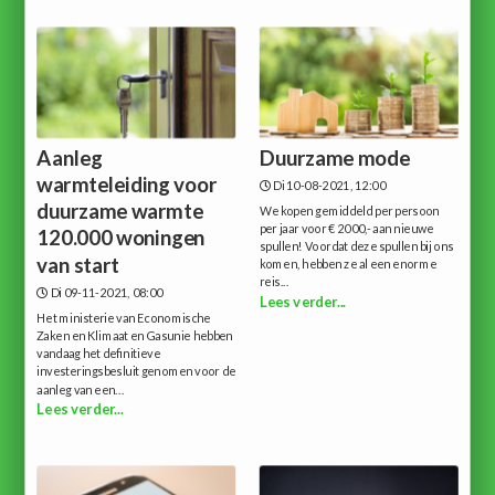
Aanleg
Duurzame mode
warmteleiding voor
Di 10-08-2021, 12:00
duurzame warmte
We kopen gemiddeld per persoon
per jaar voor € 2000,- aan nieuwe
120.000 woningen
spullen! Voordat deze spullen bij ons
van start
komen, hebben ze al een enorme
reis...
Di 09-11-2021, 08:00
Lees verder...
Het ministerie van Economische
Zaken en Klimaat en Gasunie hebben
vandaag het definitieve
investeringsbesluit genomen voor de
aanleg van een...
Lees verder...