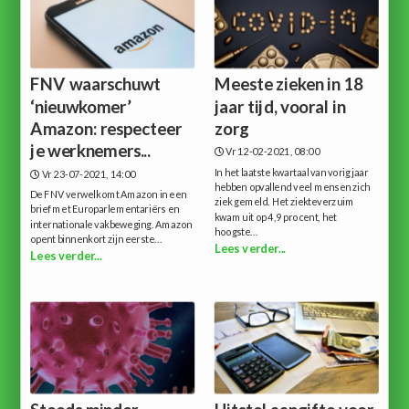
FNV waarschuwt
Meeste zieken in 18
‘nieuwkomer’
jaar tijd, vooral in
Amazon: respecteer
zorg
je werknemers...
Vr 12-02-2021, 08:00
In het laatste kwartaal van vorig jaar
Vr 23-07-2021, 14:00
hebben opvallend veel mensen zich
De FNV verwelkomt Amazon in een
ziek gemeld. Het ziekteverzuim
brief met Europarlementariërs en
kwam uit op 4,9 procent, het
internationale vakbeweging. Amazon
hoogste...
opent binnenkort zijn eerste...
Lees verder...
Lees verder...