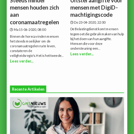
Steeds minder
Uitstel aangifte voor
mensen houden zich
mensen met DigiD-
aan
machtigingscode
coronamaatregelen
Do 23-04-2020, 22:00
De Belastingdienst komt mensen
Ma 15-06-2020, 08:00
tegemoet die gebruik maken van hulp
Binnen de horeca vinden mensen
bij het doen van hun aangifte.
het steeds moeilijker om de
Mensen die voor deze
coronamaatregelen na te leven,
ondersteuning een...
constateren de
Lees verder...
veiligheidsregio's.Het is het tweede...
Lees verder...
Recente Artikelen