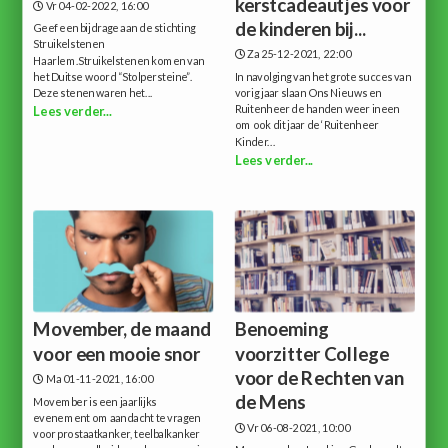
kerstcadeautjes voor
Vr 04-02-2022, 16:00
de kinderen bij...
Geef een bijdrage aan de stichting
Struikelstenen
Za 25-12-2021, 22:00
Haarlem.Struikelstenen komen van
het Duitse woord “Stolpersteine”.
In navolging van het grote succes van
Deze stenen waren het...
vorig jaar slaan Ons Nieuws en
Ruitenheer de handen weer ineen
Lees verder...
om ook dit jaar de ‘Ruitenheer
Kinder...
Lees verder...
Movember, de maand
Benoeming
voor een mooie snor
voorzitter College
voor de Rechten van
Ma 01-11-2021, 16:00
de Mens
Movember is een jaarlijks
evenement om aandacht te vragen
Vr 06-08-2021, 10:00
voor prostaatkanker, teelbalkanker