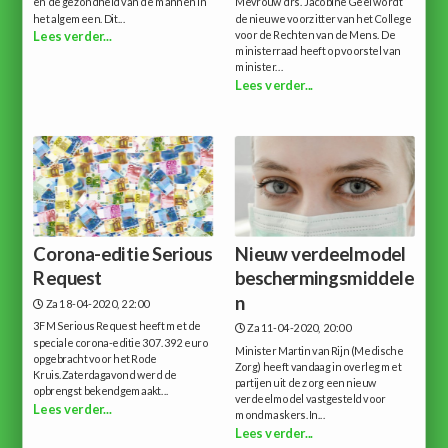
en de gezondheid van de mannen in
Mevrouw drs. Jacobine Geel wordt
het algemeen. Dit...
de nieuwe voorzitter van het College
voor de Rechten van de Mens. De
Lees verder...
ministerraad heeft op voorstel van
minister...
Lees verder...
Corona-editie Serious
Nieuw verdeelmodel
Request
beschermingsmiddele
n
Za 18-04-2020, 22:00
3FM Serious Request heeft met de
Za 11-04-2020, 20:00
speciale corona-editie 307.392 euro
Minister Martin van Rijn (Medische
opgebracht voor het Rode
Zorg) heeft vandaag in overleg met
Kruis.Zaterdagavond werd de
partijen uit de zorg een nieuw
opbrengst bekendgemaakt...
verdeelmodel vastgesteld voor
Lees verder...
mondmaskers.In...
Lees verder...