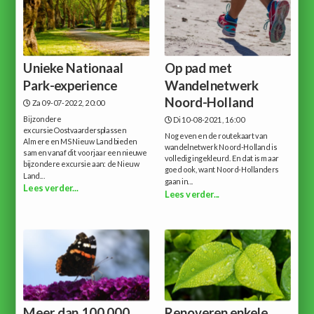
Unieke Nationaal
Op pad met
Park-experience
Wandelnetwerk
Noord-Holland
Za 09-07-2022, 20:00
Bijzondere
Di 10-08-2021, 16:00
excursieOostvaardersplassen
Nog even en de routekaart van
Almere en MS Nieuw Land bieden
wandelnetwerk Noord-Holland is
samen vanaf dit voorjaar een nieuwe
volledig ingekleurd. En dat is maar
bijzondere excursie aan: de Nieuw
goed ook, want Noord-Hollanders
Land...
gaan in...
Lees verder...
Lees verder...
Meer dan 100.000
Renoveren enkele