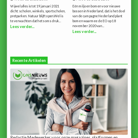
Vrijwel alles is tot 19 januari 2021
Eén miljoen bomen voor nieuwe
dicht: scholen, winkels, sportscholen,
bossen in Nederland, dat is het doel
pretparken. Natuur blijft open.Wel is
van de campagne Nederland plant
te verwachten dat het soms druk...
bomen waarmee de EO op 18
november 2020 van...
Lees verder...
Lees verder...
Recente Artikelen
Redactie Medewerker voor onze magazines, platformen en