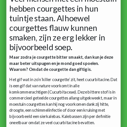
hebben courgettes in hun
tuintje staan. Alhoewel
courgettes flauw kunnen
smaken, zijn ze erg lekker in
bijvoorbeeld soep.
Maar zodra je courgette bitter smaakt, dan kun je deze
maar beter uitspugen en je mond goed spoelen.
Waarom? Omdat de courgette dan giftig is.
Het gif wat in zo’n ‘killer courgette’ zit, heet cucurbitacine. Dat
is een gif dat van nature voorkomt in alle
komkommerachtigen (Cucurbitaceae). Deze bittere stof is in
commercieel geteelde courgettes allang uitgekweekt, maar in
moestuin courgettes kan hij nog voorkomen dankzij hitte,
droogte, een schimmelinfectie of door een kruising met
bijvoorbeeld een sierkalebas. Kalebassen zijn per definitie
oneetbaar omdat ze veel cucurbitacine bevatten.