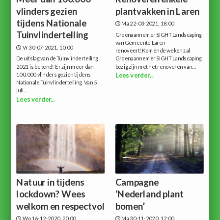
vlinders gezien
plantvakken in Laren
tijdens Nationale
Ma 22-03-2021, 18:00
Tuinvlindertelling
Groenaannemer SIGHT Landscaping
van Gemeente Laren
Vr 30-07-2021, 10:00
renoveert!Komende weken zal
De uitslag van de Tuinvlindertelling
Groenaannemer SIGHT Landscaping
2021 is bekend! Er zijn meer dan
bezig zijn met het renoveren van...
100.000 vlinders gezien tijdens
Lees verder...
Nationale Tuinvlindertelling. Van 5
juli...
Lees verder...
Natuur in tijdens
Campagne
lockdown? Wees
‘Nederland plant
welkom en respectvol
bomen’
Wo 16-12-2020, 20:00
Ma 30-11-2020, 12:00