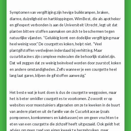
Symptomen van vergiftiging zijn hevige buikkrampen, braken,
diarree, duizeligheid en hartkloppingen. Wim Best, die als apotheker
en gifexpert verbonden is aan de Universiteit Utrecht, legt uit dat
planten bittere stoffen aanmaken om zich te beschermen tegen
natuurlijke vijanden. “Gelukkig komt een dodelijke vergiftiging maar
heel weinig voor.” De courgettes koken, helpt niet. “Veel
plantgifstoffen verdwijnen inderdaad bij verhitting. Maar
cucurbitacines zijn complexe moleculen die behoorlijk stabiel zijn.
Dat wil zeggen dat ze weinig beïnvloed worden door zuurstof, koken
en andere omstandigheden. Zelfs wanneer je een courgette heel
lang laat garen, blijven de gifstoffen aanwezig.”
Het beste wat je kunt doen is dus de courgette weggooien, maar
het is beter om killer courgettes te voorkomen. Zo wordt er op
websites voor moestuiniers afgeraden om ze te kweken in de buurt
van andere planten uit de familie van de Cucurbitaceae (zoals
pompoenen, komkommers en kalebassen) en om geen vruchten te
eten van een courgette die zichzelf heeft uitgezaaid. Ook geldt het
advies om geen zaad van eigen kweek te hergebruiken, maar