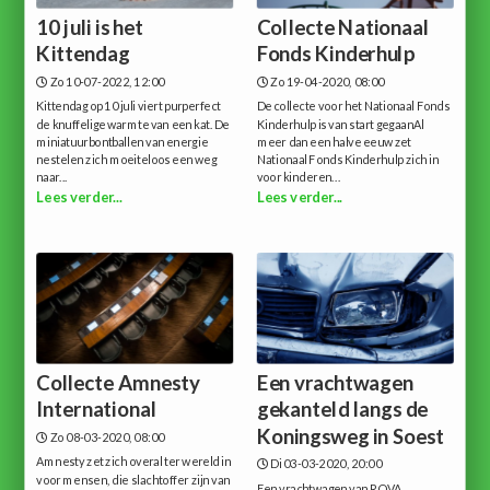
10 juli is het
Collecte Nationaal
Kittendag
Fonds Kinderhulp
Zo 10-07-2022, 12:00
Zo 19-04-2020, 08:00
Kittendag op 10 juli viert purperfect
De collecte voor het Nationaal Fonds
de knuffelige warmte van een kat. De
Kinderhulp is van start gegaanAl
miniatuurbontballen van energie
meer dan een halve eeuw zet
nestelen zich moeiteloos een weg
Nationaal Fonds Kinderhulp zich in
naar...
voor kinderen...
Lees verder...
Lees verder...
Collecte Amnesty
Een vrachtwagen
International
gekanteld langs de
Koningsweg in Soest
Zo 08-03-2020, 08:00
Amnesty zet zich overal ter wereld in
Di 03-03-2020, 20:00
voor mensen, die slachtoffer zijn van
Een vrachtwagen van ROVA