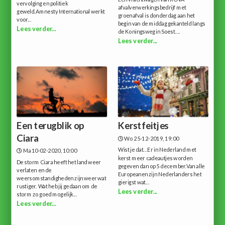
vervolging en politiek
afvalverwerkingsbedrijf met
geweld.Amnesty International werkt
groenafval is donderdag aan het
voor...
begin van de middag gekanteld langs
Lees verder...
de Koningsweg in Soest....
Lees verder...
Een terugblik op
Kerstfeitjes
Ciara
Wo 25-12-2019, 19:00
Wist je dat...Er in Nederland met
Ma 10-02-2020, 10:00
kerst meer cadeautjes worden
De storm Ciara heeft het land weer
gegeven dan op 5 december.Van alle
verlaten en de
Europeanen zijn Nederlanders het
weersomstandigheden zijn weer wat
gierigst wat...
rustiger. Wat heb jij gedaan om de
Lees verder...
storm zo goed mogelijk...
Lees verder...