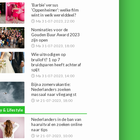
'Barbie' versus
'Oppenheimer': welke film
wint in welk werelddeel?
Ma 31-07-2023, 22:00
Nominaties voor de
Gouden Buur Award 2023
zijn open
Ma 31-07-2023, 18:00
Wie uitnodigen op
bruiloft? 1 op 7
bruidsparen heeft achteraf
spijt
Ma 31-07-2023, 14:00
Bijna zomervakantie:
Nederlanders zoeken
massaal naar vliegangst
Vr 21-07-2023, 18:00
y & Lifestyle
Nederlanders in de ban van
haaruitval en zoeken online
naar tips
Vr 21-07-2023, 10:00