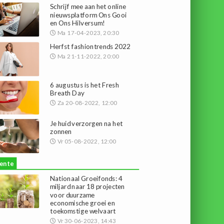
Schrijf mee aan het online
nieuwsplatform Ons Gooi
en Ons Hilversum!
Ma 17-04-2023, 20:30
Herfst fashiontrends 2022
Ma 21-11-2022, 20:00
6 augustus is het Fresh
Breath Day
Za 20-08-2022, 12:00
Je huid verzorgen na het
zonnen
Vr 05-08-2022, 12:00
ente
Nationaal Groeifonds: 4
miljard naar 18 projecten
voor duurzame
economische groei en
toekomstige welvaart
Vr 30-06-2023, 14:43