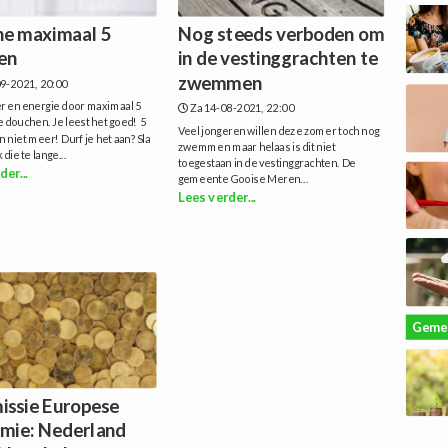
e maximaal 5
Nog steeds verboden om
en
in de vestinggrachten te
zwemmen
9-2021, 20:00
er en energie door maximaal 5
Za 14-08-2021, 22:00
 douchen. Je leest het goed! 5
Veel jongeren willen deze zomer toch nog
 niet meer! Durf je het aan? Sla
zwemmen maar helaas is dit niet
die te lange...
toegestaan in de vestinggrachten. De
der...
gemeente Gooise Meren...
Lees verder...
Geme
ssie Europese
mie: Nederland