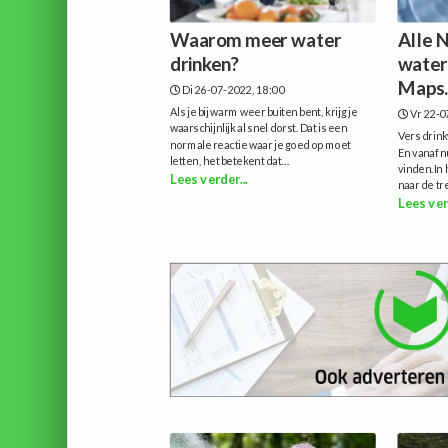
Waarom meer water
Alle 
drinken?
water
Maps.
Di 26-07-2022, 18:00
Als je bij warm weer buiten bent, krijg je
Vr 22-0
waarschijnlijk al snel dorst. Dat is een
Vers drink
normale reactie waar je goed op moet
En vanaf n
letten, het betekent dat...
vinden.In 
Lees verder...
naar de tre
Lees ver