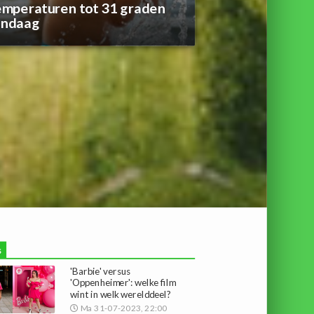
mperaturen tot 31 graden
andaag
s
'Barbie' versus
'Oppenheimer': welke film
wint in welk werelddeel?
Ma 31-07-2023, 22:00