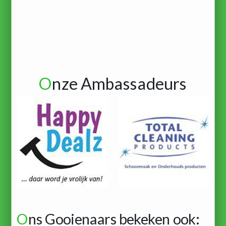
O
nze Ambassadeurs
O
ns Gooienaars bekeken ook: