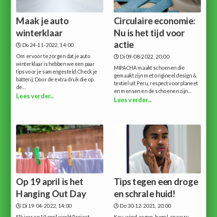
Maak je auto
Circulaire economie:
winterklaar
Nu is het tijd voor
actie
Do 24-11-2022, 14:00
Om ervoor te zorgen dat je auto
Di 09-08-2022, 20:00
winterklaar is hebben we een paar
MIPACHA maakt schoenen die
tips voor je samengesteld.Check je
gemaakt zijn met origineel design &
batterij: Door de extra druk die op
textiel uit Peru, respect voor planeet
de...
en mensen en de schoenen zijn...
Lees verder...
Lees verder...
Op 19 april is het
Tips tegen een droge
Hanging Out Day
en schrale huid!
Di 19-04-2022, 14:00
Do 30-12-2021, 20:00
Elk jaar op 19 april werkt Project
Kou, wind, regen, hagel, sneeuw,