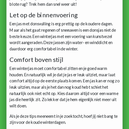
blote rug? Trek hem dan snel weer uit!
Let op de binnenvoering
Een jas met donsvulling is erg prettig op de koudere dagen.
Maar als het gaat regenen of sneeuwen is een donsjas niet de
beste keuze. Een winterjas met een voering van kunstvezel
wordt aangeraden. Deze jassen zijn water- en winddicht en
daardoor erg comfortabel in de winter.
Comfort boven stijl
Een winterjas moet comfortabel zitten en je goed warm
houden. En natuurlijk wil je dat je jas er leuk uitziet, maar laat
comfort altijd op de eerste plaats komen. Een jas kan er nog zo
leuk uitzien, maar als je het dan nog koud hebt schiet het
natuurlijk ook niet echt op. Kies daarom altijd voor een warme
jas die heerlijk zit. Zo lekker dat je hem eigenlijk niet meer uit
wilt doen.
Als je deze tips meeneemt in je zoektocht, hoef jij niet bang te
zijn voor de koude winterdagen.