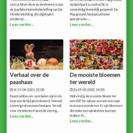
verzuchtten diverse deelnemers aan
op Sportpark Loosdrecht, is
de jaarlijkse tuinvlindertelling van De
vanmiddag feestelijk geopend. De
Vlinderstichting, die afgelopen
Playground, bestaat uit twee
weekend...
pumptracks –...
Lees verder...
Lees verder...
Verhaal over de
De mooiste bloemen
paashaas
ter wereld
Vr 15-04-2022, 21:00
Za 19-03-2022, 14:00
Paastradities en -symbolen zijn in de
Wat vind jij de mooiste bloem ter
loop van de tijd geëvolueerd, hoewel
wereld? De natuur verrast ons vaak
sommige al eeuwen bestaan. Terwijl
met ware wonderen. Er zijn bloemen
voor christenen Pasen de viering...
die iedereen sprakeloos kunnen
maken. In...
Lees verder...
Lees verder...