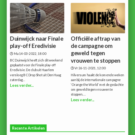
Duinwijck naar Finale
Officiële aftrap van
play-off Eredivisie
de campagne om
geweld tegen
Ma 14-03-2022, 18:00
vrouwen te stoppen
BC Duinwijck heeft zich dit weekend
geplaatst voor de Finale play-off
Vr 26-11-2021, 12:00
Eredivisie. De club uit Haarlem
versloeg BC Drop Shot uit Den Haag
Hilversum haakt de komende weken
zaterdag...
aan bij de internationale campagne
‘Orange the World’ met de gedachte
Lees verder...
om geweld tegen vrouwen te
stoppen....
Lees verder...
Recente Artikelen