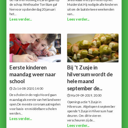
de Harmen Vosweg in Laren gaan op
Sinterklaas met zijn Pieten op het
de schop. Wethouder Ton Stam gaf
Muiderslot.Hij nodigde alle kinderen
hiervoor op donderdag 20 januari
uit om de laatste twee weekenden
het...
van...
Lees verder...
Lees verder...
Eerste kinderen
Bij 't Zusje in
maandag weer naar
hilversum wordt de
school
hele maand
september de...
Zo 16-08-2020, 14:00
De scholen in de regio Noord gaan
Ma 09-09-2019, 20:00
maandag als eerste van het land weer
Openings actie 't Zusje in
open.De meeste coronamaatregelen
Hilversum. Afgelopen 6 september
voor basis- en middelbare scholen
opende 't Zusje in Hilversum haar
werden...
deuren. Om dit te vieren
Lees verder...
verscheuren zij de...
Lees verder...