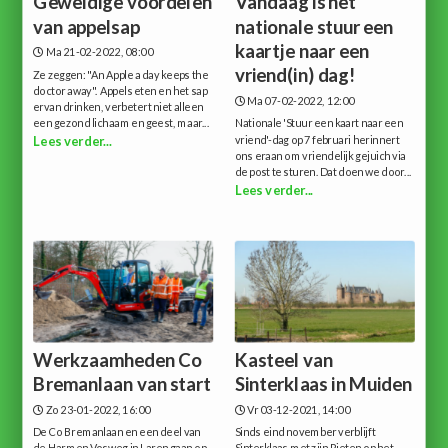
Geweldige voordelen
Vandaag is het
van appelsap
nationale stuur een
kaartje naar een
Ma 21-02-2022, 08:00
vriend(in) dag!
Ze zeggen: "An Apple a day keeps the
doctor away". Appels eten en het sap
Ma 07-02-2022, 12:00
ervan drinken, verbetert niet alleen
een gezond lichaam en geest, maar...
Nationale 'Stuur een kaart naar een
vriend'-dag op 7 februari herinnert
Lees verder...
ons eraan om vriendelijk gejuich via
de post te sturen. Dat doen we door...
Lees verder...
Werkzaamheden Co
Kasteel van
Bremanlaan van start
Sinterklaas in Muiden
Zo 23-01-2022, 16:00
Vr 03-12-2021, 14:00
De Co Bremanlaan en een deel van
Sinds eind november verblijft