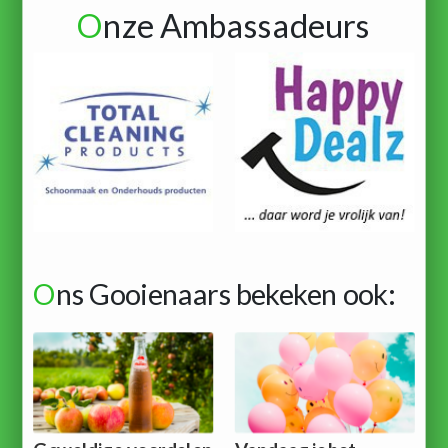
O
nze Ambassadeurs
O
ns Gooienaars bekeken ook: