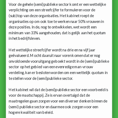
Voor de gehele (semi)publieke sector komt er een wettelijke
verplichting om een streefcijfer te formuleren voor de
(sub)top van deze organisaties. Het kabinet roept de
organisaties op om ook toe te werken naar 50% vrouwen in
deze posities. In de, nog te ontwikkelen, wet wordt een
minimum van 33% aangehouden, dat is gelijk aan het quotum
in het bedrijfsleven.
Het wettelijke streefcijfer wordt na drie en na vijf jaar
geëvalueerd. Mocht daaruit naar voren komen dat er nog
onvoldoende vooruitgang geboekt wordt in de (semi)publieke
sector op het gebied van een evenredige man-vrouw
verdeling, kan er besloten worden om een wettelijk quotum in
te stellen voor de (semi)publieke sector.
Het kabinet wil dat de (semi)publieke sector een voorbeeld is
voor de maatschappij. Ze is ervan overtuigd dat de
maatregelen gaan zorgen voor een diverser denken binnen de
(semi) publieke sector en daarmee ook zorgen voor een
hogere kwaliteit van beleid.