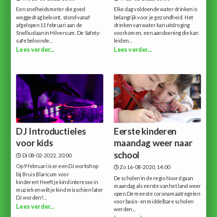
Een snelheidsmeter die goed
Elke dag voldoende water drinken is
weggedrag beloont, stond vanaf
belangrijk voor je gezondheid. Het
afgelopen 11 februari aan de
drinken van water kan uitdroging
Snelliuslaan in Hilversum. De Safety-
voorkomen, een aandoening die kan
safe beloonde...
leiden...
Lees verder...
Lees verder...
DJ Introductieles
Eerste kinderen
voor kids
maandag weer naar
school
Di 08-02-2022, 20:00
Op 9 februari is er een DJ workshop
Zo 16-08-2020, 14:00
bij Bruis Blaricum voor
De scholen in de regio Noord gaan
kinderen!Heeft je kind interesse in
maandag als eerste van het land weer
muziek en wilt je kind misschien later
open.De meeste coronamaatregelen
DJ worden?...
voor basis- en middelbare scholen
Lees verder...
werden...