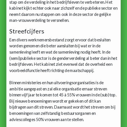
stap om de verdeling in het bedrijfsleven te verbeteren. Het
kabinet kijkt echter ook naar zichzelf en de publieke sector en
neemt daarom nu stappen om ook in deze sector de gelijke
man-vrouwverdeling te versnellen.
Streefcijfers
Een divers werknemersbestand zorgt ervoor dat besluiten
worden genomen die beter aansluiten bij wat er in de
samenleving leeft en wat de samenleving nodig heeft. In de
(semi)publieke sector is de genderverdeling al beter dan in het
bedrijfsleven. Het kabinet ziet evenwel dat de overheid een
voorbeeldfunctie heeft richting de maatschappij.
Binnen ministeries en hun uitvoeringsorganisaties is de
ambitie aangepast en zal elke organisatie ernaar streven
binnen vijf jaar te komen tot 45 à 55% vrouwen in de (sub)top.
Bij nieuwe benoemingen wordt er gekeken of dit kan
bijdragen aan dit streven. Daarnaast wordt het streven om bij
benoemingen van zelfstandig bestuursorganen en
adviescolleges 50% vrouwen aan te stellen.