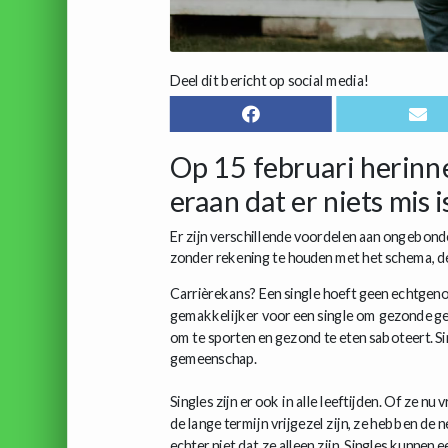
Deel dit bericht op social media!
Op 15 februari herinn
eraan dat er niets mis i
Er zijn verschillende voordelen aan ongebond
zonder rekening te houden met het schema, d
Carrièrekans? Een single hoeft geen echtgeno
gemakkelijker voor een single om gezonde gew
om te sporten en gezond te eten saboteert. S
gemeenschap.
Singles zijn er ook in alle leeftijden. Of ze nu 
de lange termijn vrijgezel zijn, ze hebben de n
echter niet dat ze alleen zijn. Singles kunnen