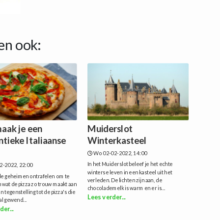
en ook:
aak je een
Muiderslot
ntieke Italiaanse
Winterkasteel
?
Wo 02-02-2022, 14:00
In het Muiderslot beleef je het echte
2-2022, 22:00
winterse leven in een kasteel uit het
de geheimen ontrafelen om te
verleden. De lichten zijn aan, de
 wat de pizza zo trouw maakt aan
chocolademelk is warm en er is...
n tegenstelling tot de pizza's die
Lees verder...
l gewend...
der...