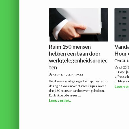
Ruim 150 mensen
Vanda
hebben een baan door
Hour 
werkgelegenheidsprojec
Vr 31-1
ten
Vanaf 23:3
uur op 1 j
Za 22-01-2022, 22:00
of Peace h
Via diverse werkgelegenheidsprojecten in
richting va
de regio Gooi en Vechtstreek zijn al meer
Lees ver
dan 150 mensen aan het werk geholpen.
Dat blijkt uit de meest...
Lees verder...