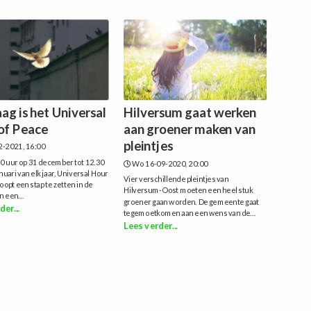
ag is het Universal
Hilversum gaat werken
of Peace
aan groener maken van
pleintjes
2-2021, 16:00
0 uur op 31 december tot 12.30
Wo 16-09-2020, 20:00
anuari van elk jaar, Universal Hour
Vier verschillende pleintjes van
oopt een stap te zetten in de
Hilversum-Oost moeten een heel stuk
n een...
groener gaan worden. De gemeente gaat
der...
tegemoetkomen aan een wens van de...
Lees verder...