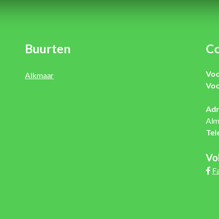
Buurten
Co
Voo
Alkmaar
Voo
Adr
Alm
Tel
Vo
F