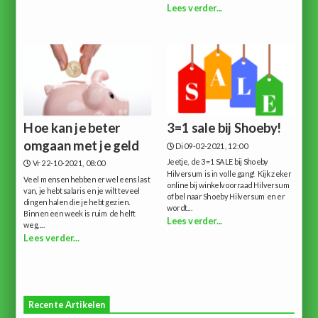
Lees verder...
Hoe kan je beter
3=1 sale bij Shoeby!
omgaan met je geld
Di 09-02-2021, 12:00
Jeetje, de 3=1 SALE bij Shoeby
Vr 22-10-2021, 08:00
Hilversum is in volle gang! Kijk zeker
Veel mensen hebben er wel eens last
online bij winkelvoorraad Hilversum
van, je hebt salaris en je wilt teveel
of bel naar Shoeby Hilversum en er
dingen halen die je hebt gezien.
wordt...
Binnen een week is ruim de helft
Lees verder...
weg,...
Lees verder...
Recente Artikelen