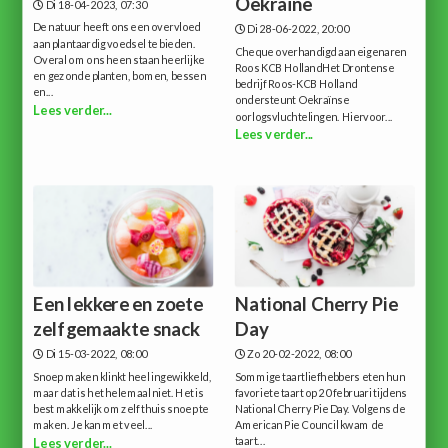
Oekraïne
Di 18-04-2023, 07:30
De natuur heeft ons een overvloed
Di 28-06-2022, 20:00
aan plantaardig voedsel te bieden.
Cheque overhandigd aan eigenaren
Overal om ons heen staan heerlijke
Roos KCB HollandHet Drontense
en gezonde planten, bomen, bessen
bedrijf Roos-KCB Holland
en...
ondersteunt Oekraïnse
Lees verder...
oorlogsvluchtelingen. Hiervoor...
Lees verder...
Een lekkere en zoete
National Cherry Pie
zelfgemaakte snack
Day
Di 15-03-2022, 08:00
Zo 20-02-2022, 08:00
Snoep maken klinkt heel ingewikkeld,
Sommige taartliefhebbers eten hun
maar dat is het helemaal niet. Het is
favoriete taart op 20 februari tijdens
best makkelijk om zelf thuis snoep te
National Cherry Pie Day. Volgens de
maken. Je kan met veel...
American Pie Council kwam de
taart...
Lees verder...