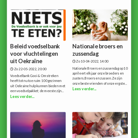
Beleid voedselbank
Nationale broers en
voor vluchtelingen
zussendag
uit Oekraïne
Zo 10-04-2022, 14:00
Nationale Broers en zussendag op 10
Zo 22-05-2022, 20:00
april eert elk jaar onze broeders en
Voedselbank Gooi & Omstreken
zusters.Broers en zussen. Ze zijn
heeft tot nu toe ruim 100 gezinnen
onze beste vrienden of onze ergste...
uit Oekraïne hulp kunnen bieden met
Lees verder...
een voedselpakket; de meeste zijn...
Lees verder...