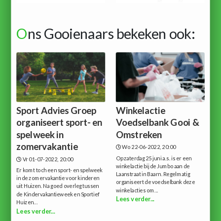
O
ns Gooienaars bekeken ook:
Sport Advies Groep
Winkelactie
organiseert sport- en
Voedselbank Gooi &
spelweek in
Omstreken
zomervakantie
Wo 22-06-2022, 20:00
Op zaterdag 25 juni a.s. is er een
Vr 01-07-2022, 20:00
winkelactie bij de Jumbo aan de
Er komt toch een sport- en spelweek
Laanstraat in Baarn. Regelmatig
in de zomervakantie voor kinderen
organiseert de voedselbank deze
uit Huizen. Na goed overleg tussen
winkelacties om...
de Kindervakantieweek en Sportief
Lees verder...
Huizen...
Lees verder...