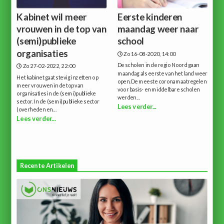
Kabinet wil meer
Eerste kinderen
vrouwen in de top van
maandag weer naar
(semi)publieke
school
organisaties
Zo 16-08-2020, 14:00
De scholen in de regio Noord gaan
Zo 27-02-2022, 22:00
maandag als eerste van het land weer
Het kabinet gaat stevig inzetten op
open.De meeste coronamaatregelen
meer vrouwen in de top van
voor basis- en middelbare scholen
organisaties in de (semi)publieke
werden...
sector. In de (semi)publieke sector
Lees verder...
(overheden en...
Lees verder...
Recente Artikelen