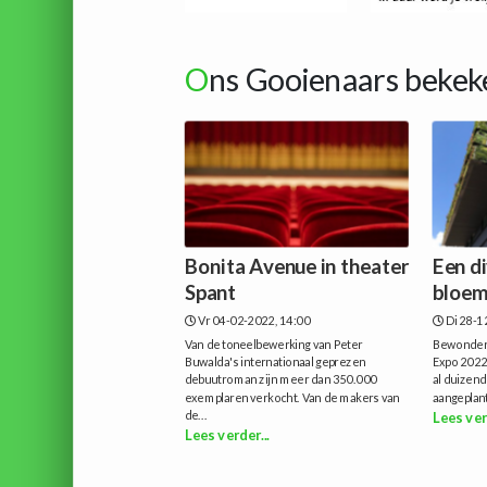
O
ns Gooienaars bekek
Bonita Avenue in theater
Een di
Spant
bloem
Vr 04-02-2022, 14:00
Di 28-1
Van de toneelbewerking van Peter
Bewonder 
Buwalda's internationaal geprezen
Expo 2022.
debuutroman zijn meer dan 350.000
al duizen
exemplaren verkocht. Van de makers van
aangeplant
de...
Lees ver
Lees verder...