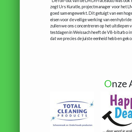
"De roll-out van de LMDh-raceauto was ook h
zegt Urs Kuratle, projectmanager voor het 
goed samengewerkt. Dit getuigt van een hoge
eisen voor de veilige werking van een hybride
zullen we ons concentreren op het uitdiepen v
testdagen in Weissach heeft de V8-biturbo in
dat we precies de juiste eenheid hebben geko
O
nze 