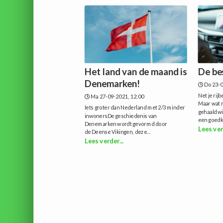
Het land van de maand is
De be
Denemarken!
Do 23-0
Net je rij
Ma 27-09-2021, 12:00
Maar wat n
Iets groter dan Nederland met 2/3 minder
gehaald wi
inwonersDe geschiedenis van
een goedko
Denemarken wordt gevormd door
Lees ver
de Deense Vikingen, deze...
Lees verder...