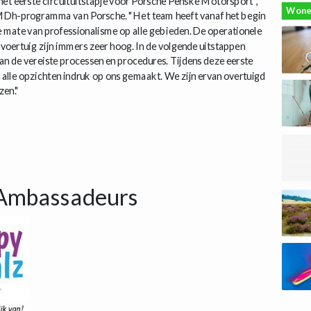
et eerste circuituitstapje voor Porsche Penske Motorsport",
Wone
LMDh-programma van Porsche. "Het team heeft vanaf het begin
 mate van professionalisme op alle gebieden. De operationele
 voertuig zijn immers zeer hoog. In de volgende uitstappen
an de vereiste processen en procedures. Tijdens deze eerste
 alle opzichten indruk op ons gemaakt. We zijn ervan overtuigd
zen."
Ambassadeurs