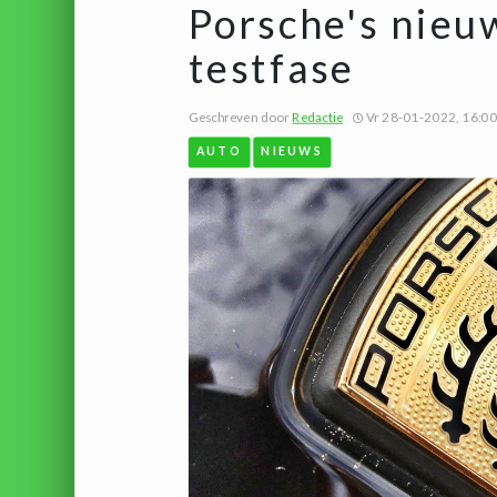
Porsche's nieu
testfase
Geschreven door
Redactie
Vr 28-01-2022, 16:00
AUTO
NIEUWS