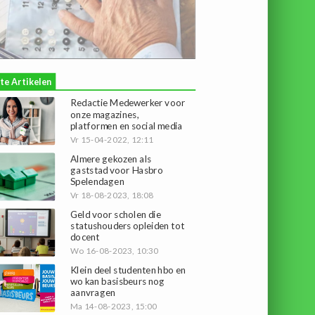
te Artikelen
Redactie Medewerker voor
onze magazines,
platformen en social media
Vr 15-04-2022, 12:11
Almere gekozen als
gaststad voor Hasbro
Spelendagen
Vr 18-08-2023, 18:08
Geld voor scholen die
statushouders opleiden tot
docent
Wo 16-08-2023, 10:30
Klein deel studenten hbo en
wo kan basisbeurs nog
aanvragen
Ma 14-08-2023, 15:00