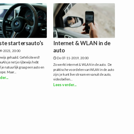
ste startersauto’s
Internet & WLAN in de
auto
9-2021, 20:00
bewijs gehaald. Gefeliciteerd!
Do 07-11-2019, 20:00
uAls je net je rijbewijs hebt
Zo werkt internet & WLAN in de auto. De
l je natuurlijk graag een auto en
praktische voordelen van WLAN in de auto
pe. Maar...
zijn: je kunt live streamen vanuit de auto,
der...
videobellen...
Lees verder...