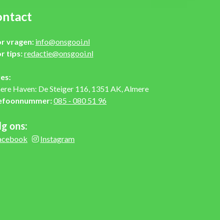
ntact
r vragen:
info@onsgooi.nl
r tips:
redactie@onsgooi.nl
es:
ere Haven: De Steiger 116, 1351 AK, Almere
efoonnummer:
085 - 080 51 96
lg ons:
acebook
Instagram