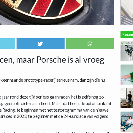
Recen
acen, maar Porsche is al vroeg
gkeer naar de prototype-racerij serieus nam, dan zijn die nu
jaar rond deze tijd serieus gaan racen; het is zelfs nog zo
nog geen officiële naam heeft. Maar dat heeft de autofabrikant
e Racing, te beginnen met het testprogramma van de nieuwe
races in 2023, te beginnen met de 24-uursrace van volgend