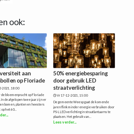
en ook:
versiteit aan
50% energiebesparing
bollen op Floriade
door gebruik LED
straatverlichting
2-2021, 18:00
de bloemenpracht op Floriade
Vr 17-12-2021, 15:00
In de afgelopen twee jaar zij n er
De gemeente Weesp gaat de komende
den bomen, planten en heesters
jaren flink minder energie verbruiken door
 op het 60...
PS-L LED verlichting in straatlantaarns te
der...
plaatsen. Het gebruik van...
Lees verder...