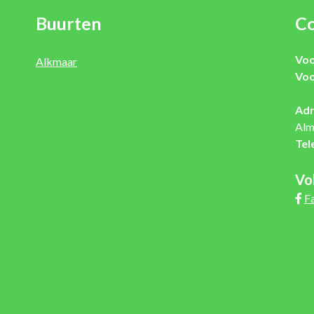
Buurten
Co
Voo
Alkmaar
Voo
Adr
Alm
Tel
Vo
F