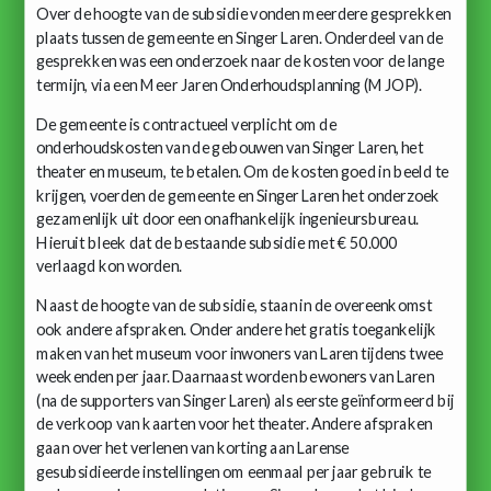
Over de hoogte van de subsidie vonden meerdere gesprekken
plaats tussen de gemeente en Singer Laren. Onderdeel van de
gesprekken was een onderzoek naar de kosten voor de lange
termijn, via een Meer Jaren Onderhoudsplanning (MJOP).
De gemeente is contractueel verplicht om de
onderhoudskosten van de gebouwen van Singer Laren, het
theater en museum, te betalen. Om de kosten goed in beeld te
krijgen, voerden de gemeente en Singer Laren het onderzoek
gezamenlijk uit door een onafhankelijk ingenieursbureau.
Hieruit bleek dat de bestaande subsidie met € 50.000
verlaagd kon worden.
Naast de hoogte van de subsidie, staan in de overeenkomst
ook andere afspraken. Onder andere het gratis toegankelijk
maken van het museum voor inwoners van Laren tijdens twee
weekenden per jaar. Daarnaast worden bewoners van Laren
(na de supporters van Singer Laren) als eerste geïnformeerd bij
de verkoop van kaarten voor het theater. Andere afspraken
gaan over het verlenen van korting aan Larense
gesubsidieerde instellingen om eenmaal per jaar gebruik te