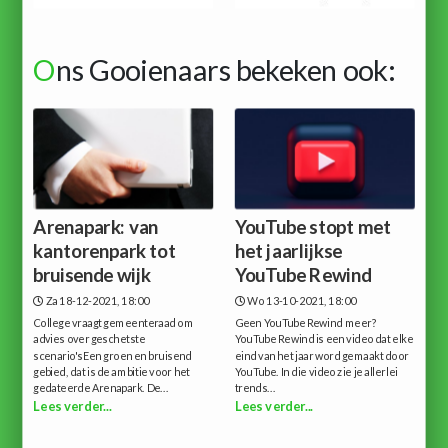
O
ns Gooienaars bekeken ook:
Arenapark: van
YouTube stopt met
kantorenpark tot
het jaarlijkse
bruisende wijk
YouTube Rewind
Za 18-12-2021, 18:00
Wo 13-10-2021, 18:00
College vraagt gemeenteraad om
Geen YouTube Rewind meer?
advies over geschetste
YouTube Rewind is een video dat elke
scenario'sEen groen en bruisend
eind van het jaar word gemaakt door
gebied, dat is de ambitie voor het
YouTube. In die video zie je allerlei
gedateerde Arenapark. De...
trends...
Lees verder...
Lees verder...