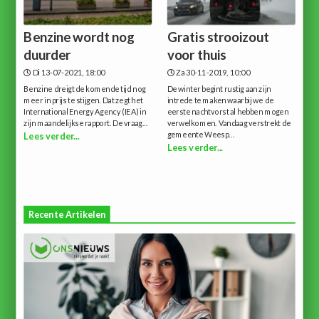
Benzine wordt nog
Gratis strooizout
duurder
voor thuis
Di 13-07-2021, 18:00
Za 30-11-2019, 10:00
Benzine dreigt de komende tijd nog
De winter begint rustig aan zijn
meer in prijs te stijgen. Dat zegt het
intrede te maken waarbij we de
International Energy Agency (IEA) in
eerste nachtvorst al hebben mogen
zijn maandelijkse rapport. De vraag...
verwelkomen. Vandaag verstrekt de
gemeente Weesp...
Lees verder...
Lees verder...
Recente Artikelen