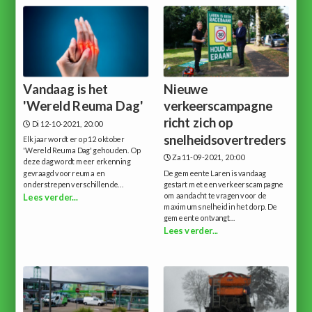
Vandaag is het
Nieuwe
'Wereld Reuma Dag'
verkeerscampagne
richt zich op
Di 12-10-2021, 20:00
snelheidsovertreders
Elk jaar wordt er op 12 oktober
'Wereld Reuma Dag' gehouden. Op
Za 11-09-2021, 20:00
deze dag wordt meer erkenning
gevraagd voor reuma en
De gemeente Laren is vandaag
onderstrepen verschillende...
gestart met een verkeerscampagne
om aandacht te vragen voor de
Lees verder...
maximumsnelheid in het dorp. De
gemeente ontvangt...
Lees verder...